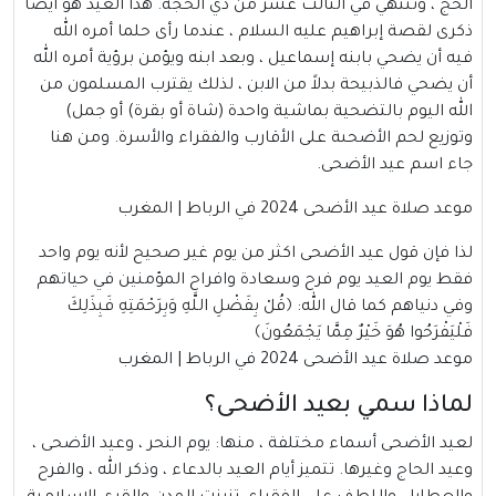
الحج ، وتنتهي في الثالث عشر من ذي الحجة. هذا العيد هو أيضا
ذكرى لقصة إبراهيم عليه السلام ، عندما رأى حلما أمره الله
فيه أن يضحي بابنه إسماعيل ، وبعد ابنه ويؤمن برؤية أمره الله
أن يضحي فالذبيحة بدلاً من الابن ، لذلك يقترب المسلمون من
الله اليوم بالتضحية بماشية واحدة (شاة أو بقرة) أو جمل)
وتوزيع لحم الأضحىة على الأقارب والفقراء والأسرة. ومن هنا
جاء اسم عيد الأضحى.
موعد صلاة عيد الأضحى 2024 في الرباط |
المغرب
لذا فإن قول عيد الأضحى اكثر من يوم غير صحيح لأنه يوم واحد
فقط يوم العيد يوم فرح وسعادة وافراح المؤمنين في حياتهم
وفي دنياهم كما قال الله: ﴿قُلْ بِفَضْلِ اللَّهِ وَبِرَحْمَتِهِ فَبِذَلِكَ
فَلْيَفْرَحُوا هُوَ خَيْرٌ مِمَّا يَجْمَعُونَ﴾
موعد صلاة عيد الأضحى 2024 في الرباط | المغرب
لماذا سمي بعيد الأضحى؟
لعيد الأضحى أسماء مختلفة ، منها: يوم النحر ، وعيد الأضحى ،
وعيد الحاج وغيرها. تتميز أيام العيد بالدعاء ، وذكر الله ، والفرح