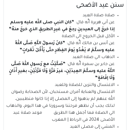
سنن عيد الأضحى
صلاة صلاة العيد
عن أبي هريرة أنَّه قال:
“
كان النبي صلى الله عليه وسلم
إذا خرجَ إلى العيدينِ رجعَ في غيرِ الطريقِ الذي خرجَ منهُ
“
الأكل قبل الخروج الي الصلاة
عن أنس بن مالك أنَّه قال:
“
كانَ رَسولُ اللَّهِ صَلَّى اللهُ
عليه وسلَّمَ لا يَغْدُو يَومَ الفِطْرِ حتَّى يَأْكُلَ تَمَراتٍ
“
الذهاب الي صلاة العيد
عن جابر بن سمرة أنَّه قال:
“
صَلَّيْتُ مع رَسولِ اللهِ صَلَّى
اللَّهُ عليه وسلَّمَ العِيدَيْنِ، غيرَ مَرَّةٍ وَلَا مَرَّتَيْنِ، بغيرِ أَذَانٍ
وَلَا إقَامَةٍ
“
الاغتسال والتزين للصلاة وللعيد
الاغتسال والعناية أمران مستحبان، لأن الصحابة رضوان
الله عنهم لم يذهبوا إلى المصلى إلا إذا كانوا متطيبين،
لذلك يجب أن نظهر فرحتنا وسرورنا في هذا اليوم، والذهاب
الي الصلاة فما أجمل هذا الطريق موعد صلاة عيد
الأضحى 2024 في الرباط | المغرب
المشي إلى مصلى العيد