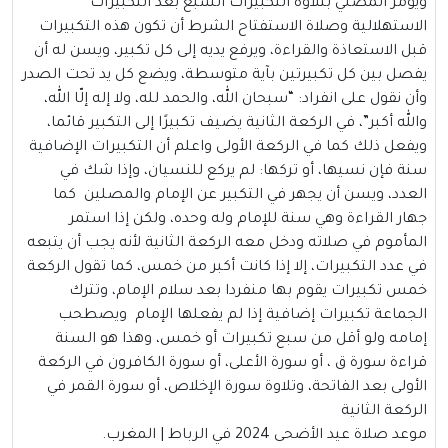
ويؤمر المصلي بتلاوة التكبيرات السبع بعد التكبيرات
الاستهلالية وصلاة الاستفتاح الشرط أن تكون هذه التكبيرات
قبل الاستعاذة والقراءة، ويرفع يديه إلى كل تكبير، ويسن له أن
يفصل بين كل تكبيرتين بآية متوسطة، ويضع كل يد تحت الصدر
وأن نقول على انفراد: “سبحان الله، والحمد لله، ولا إله إلّا الله،
والله أكبر”، في الركعة الثانية يضيف تكبيرًا إلى التكبير قائما،
ويفعل ذلك كما في الركعة الأولى واعلم أن التكبيرات الإضافية
سنة فإن نسيها، أو تركها: لم يركع للنسيان، وإذا شك في
العدد، ويسن أن يجهر في التكبير عن الإمام والمصلين كما
جهار القراءة وهي سنة للإمام وله وحده، ولكن إذا استمر
المأموم في صلاته ودخل معه الركعة الثانية لأنه يجب أن يتبعه
في عدد التكبيرات، إلا إذا كانت أكبر من خمس، كما تقول الركعة
خمس تكبيرات يقوم بها منفردا بعد سلام الإمام، وتترك
الجماعة تكبيرات إضافية إذا لم يفعلها الإمام ويصطحب
إمامه ولو أقل من سبع تكبيرات أو خمس، وهذا هو السنة
قراءة سورة ق ، أو سورة الأعلى، أو سورة الكافرون في الركعة
الأولى بعد الفاتحة، وتلاوة سورة الإخلاص، أو سورة القمر في
الركعة الثانية
موعد صلاة عيد الأضحى 2024 في الرباط | المغرب.