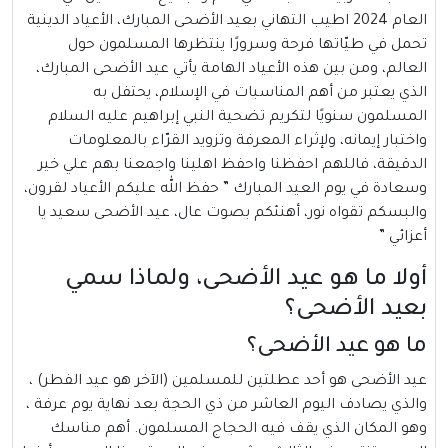
العام 2024 اطيب التهاني بعيد الأضحى المبارك، الأعياد الدينية
تحمل في طيّاتها فرحة وسرورًا ينتظرها المسلمون حول
العالم، ومن بين هذه الأعياد الهامة يأتي عيد الأضحى المبارك،
الذي يعتبر من أهم المناسبات في الإسلام، يحتفل به
المسلمون سنويًا لتكريم تضحية النبي إبراهيم عليه السلام
واختبار إيمانه، ولإثراء المعرفة وتزويد القرّاء بالمعلومات
الدقيقة، فاللهم احفظنا واحفظ اهلينا واجمعنا بهم علي خير
وسعادة في يوم العيد المبارك ” حفظ الله عليكم الأعياد لقرون،
والبسكم تقواه نور، أهنئكم بصوت عال، عيد الأضحى سعيد يا
أعزائي ”
أولا ما هو عيد الأضحى، ولماذا سمي
بعيد الأضحى؟
ما هو عيد الأضحى؟
عيد الأضحى
هو أحد عطلتين للمسلمين (الآخر هو عيد الفطر) ،
والذي يصادف اليوم العاشر من ذي الحجة بعد نهاية يوم عرفة ،
وهو المكان الذي يقف فيه الحجاج المسلمون. أهم مناسك