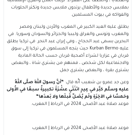
والعطايا ، واللطف على الفقراء. تزينت المدن والقرى الإسلامية
بملابس جديدة والأطفال يرتدون ملابس جديدة وتكثر الحلويات
والفواكه في بيوت المسلمين.
يطلق عليه العيد الكبير في المغرب والأردن ولبنان ومصر
والمغرب وتونس والعراق وليبيا والجزائر والسودان وسوريا. في
البحرين يسمى عيد الحجاج ، وفي إيران عيد النحر. في تركيا يطلق
عليه Kurban Bermo حيث يتجه المسلمون في تركيا إلى سوق
قربان في عزاريا لشراء أضحية قربان حسب الحالة المادية
والاجتماعية لكل شخص ، فمنهم من يشتري شاة ، والبعض
يشتري بقرة ، والبعض يشتري جمل.
وعن جد عمرو بن شعيب أنَّه قال:
“
أنَّ رسولَ اللهِ صلَّى اللهُ
عليه وسلَّم كبَّر في عِيدٍ اثنَتَي عشْرَةَ تكبيرةً سبعًا في الأُولى
وخمسًا في الآخِرَةِ ولَم يُصَلِّ قَبلَها ولا بَعدَها
“
موعد صلاة عيد الأضحى 2024 في الرباط | المغرب.
موعد صلاة عيد الأضحى 2024 في الرباط | المغرب