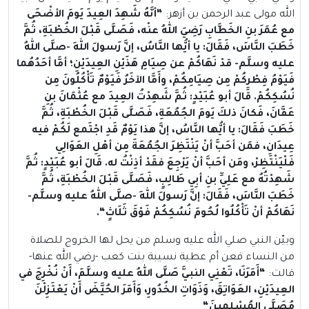
الله مولى عبد الرحمن بن أزهر:
“
أنَّهُ شَهِدَ العِيدَ يَومَ الأضْحَى
مع عُمَرَ بنِ الخَطَّابِ رَضِيَ اللهُ عنْه، فَصَلَّى قَبْلَ الخُطْبَةِ، ثُمَّ
خَطَبَ النَّاسَ، فَقَالَ: يا أيُّها النَّاسُ، إنَّ رَسولَ اللهِ -صلَّى اللهُ
عليه وسلَّم- قدْ نَهَاكُمْ عن صِيَامِ هَذَيْنِ العِيدَيْنِ؛ أمَّا أحَدُهُما
فَيَوْمُ فِطْرِكُمْ مِن صِيَامِكُمْ، وأَمَّا الآخَرُ فَيَوْمٌ تَأْكُلُونَ مِن
نُسُكِكُمْ. قَالَ أبو عُبَيْدٍ: ثُمَّ شَهِدْتُ العِيدَ مع عُثْمَانَ بنِ
عَفَّانَ، فَكانَ ذلكَ يَومَ الجُمُعَةِ، فَصَلَّى قَبْلَ الخُطْبَةِ، ثُمَّ
خَطَبَ فَقَالَ: يا أيُّها النَّاسُ، إنَّ هذا يَوْمٌ قَدِ اجْتَمع لَكُمْ فيه
عِيدَانِ، فمَن أحَبَّ أنْ يَنْتَظِرَ الجُمُعَةَ مِن أهْلِ العَوَالِي
فَلْيَنْتَظِرْ، ومَن أحَبَّ أنْ يَرْجِعَ فقَدْ أذِنْتُ له. قَالَ أبو عُبَيْدٍ: ثُمَّ
شَهِدْتُهُ مع عَلِيِّ بنِ أبِي طَالِبٍ، فَصَلَّى قَبْلَ الخُطْبَةِ، ثُمَّ
خَطَبَ النَّاسَ، فَقَالَ: إنَّ رَسولَ اللهِ -صلَّى اللهُ عليه وسلَّم-
نَهَاكُمْ أنْ تَأْكُلُوا لُحُومَ نُسُكِكُمْ فَوْقَ ثَلَاثٍ
“.
وبيّن النبي صلي الله عليه وسلم من يحل لها الخروج للصلاة
من النساء فعن أم عطية نسيبة بنت كعب -رضي الله عنها-
قالت:
“
أَمَرَنَا، تَعْنِي النبيَّ صَلَّى اللهُ عليه وسلَّمَ، أَنْ نُخْرِجَ في
العِيدَيْنِ، العَوَاتِقَ، وَذَوَاتِ الخُدُورِ، وَأَمَرَ الحُيَّضَ أَنْ يَعْتَزِلْنَ
مُصَلَّى المُسْلِمِينَ
“