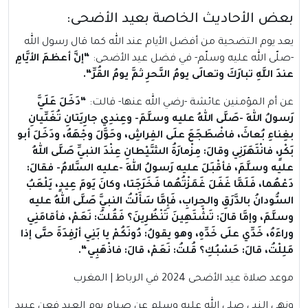
بعض الأحاديث الخاصة بعيد الأضحى:
يعد يوم التضحية من أفضل الأيام عند الله كما قال رسول الله
-صلّى الله عليه وسلّم- في فضل عيد الأضحى:
“
إنَّ أعظمَ الأيَّامِ
عندَ اللَّهِ تبارَكَ وتعالَى يومُ النَّحرِ ثمَّ يومُ القُرِّ
“.
عن أم المؤمنين عائشة -رضي الله عنها- قالت:
“
دَخَلَ عَلَيَّ
رَسولُ اللهِ -صَلَّى اللهُ عليه وسلَّمَ- وعِندِي جارِيَتانِ تُغَنِّيانِ
بغِناءِ بُعاثَ، فاضْطَجَعَ علَى الفِراشِ، وحَوَّلَ وجْهَهُ، ودَخَلَ أبو
بَكْرٍ، فانْتَهَرَنِي وقالَ: مِزْمارَةُ الشَّيْطانِ عِنْدَ النبيِّ صَلَّى اللهُ
عليه وسلَّمَ، فأقْبَلَ عليه رَسولُ اللهِ -عليه السَّلامُ- فقالَ:
دَعْهُما، فَلَمَّا غَفَلَ غَمَزْتُهُما فَخَرَجَتا، وكانَ يَومَ عِيدٍ، يَلْعَبُ
السُّودانُ بالدَّرَقِ والحِرابِ، فَإِمَّا سَأَلْتُ النبيَّ صَلَّى اللهُ عليه
وسلَّمَ، وإمَّا قالَ: تَشْتَهِينَ تَنْظُرِينَ؟ فَقُلتُ: نَعَمْ، فأقامَنِي
وراءَهُ، خَدِّي علَى خَدِّهِ، وهو يقولُ: دُونَكُمْ يا بَنِي أرْفِدَةَ حتَّى إذا
مَلِلْتُ، قالَ: حَسْبُكِ؟ قُلتُ: نَعَمْ، قالَ: فاذْهَبِي
“.
موعد صلاة عيد الأضحى 2024 في الرباط | المغرب
ونهي النبي صلي الله عليه وسلم عن صيام يوم العيد فعن عبيد