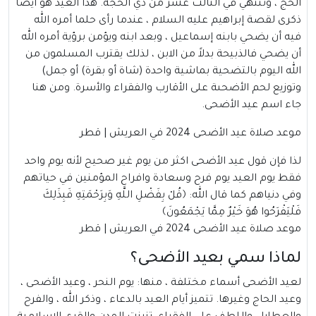
الحج ، وتنتهي في الثالث عشر من ذي الحجة. هذا العيد هو أيضا
ذكرى لقصة إبراهيم عليه السلام ، عندما رأى حلما أمره الله
فيه أن يضحي بابنه إسماعيل ، وبعد ابنه ويؤمن برؤية أمره الله
أن يضحي فالذبيحة بدلاً من الابن ، لذلك يقترب المسلمون من
الله اليوم بالتضحية بماشية واحدة (شاة أو بقرة) أو جمل)
وتوزيع لحم الأضحىة على الأقارب والفقراء والأسرة. ومن هنا
جاء اسم عيد الأضحى.
موعد صلاة عيد الأضحى 2024 في العريش |
قطر
لذا فإن قول عيد الأضحى اكثر من يوم غير صحيح لأنه يوم واحد
فقط يوم العيد يوم فرح وسعادة وافراح المؤمنين في حياتهم
وفي دنياهم كما قال الله: ﴿قُلْ بِفَضْلِ اللَّهِ وَبِرَحْمَتِهِ فَبِذَلِكَ
فَلْيَفْرَحُوا هُوَ خَيْرٌ مِمَّا يَجْمَعُونَ﴾
موعد صلاة عيد الأضحى 2024 في العريش | قطر
لماذا سمي بعيد الأضحى؟
لعيد الأضحى أسماء مختلفة ، منها: يوم النحر ، وعيد الأضحى ،
وعيد الحاج وغيرها. تتميز أيام العيد بالدعاء ، وذكر الله ، والفرح