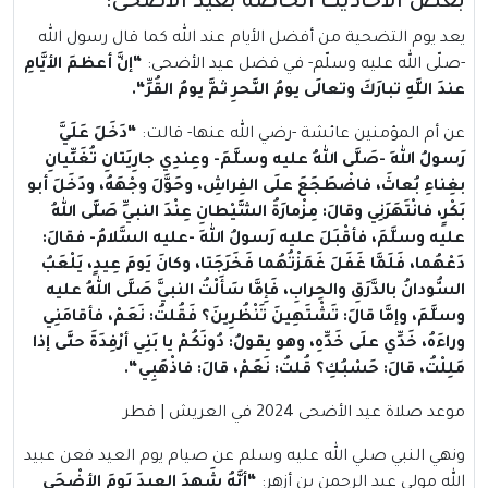
بعض الأحاديث الخاصة بعيد الأضحى:
يعد يوم التضحية من أفضل الأيام عند الله كما قال رسول الله
-صلّى الله عليه وسلّم- في فضل عيد الأضحى:
“
إنَّ أعظمَ الأيَّامِ
عندَ اللَّهِ تبارَكَ وتعالَى يومُ النَّحرِ ثمَّ يومُ القُرِّ
“.
عن أم المؤمنين عائشة -رضي الله عنها- قالت:
“
دَخَلَ عَلَيَّ
رَسولُ اللهِ -صَلَّى اللهُ عليه وسلَّمَ- وعِندِي جارِيَتانِ تُغَنِّيانِ
بغِناءِ بُعاثَ، فاضْطَجَعَ علَى الفِراشِ، وحَوَّلَ وجْهَهُ، ودَخَلَ أبو
بَكْرٍ، فانْتَهَرَنِي وقالَ: مِزْمارَةُ الشَّيْطانِ عِنْدَ النبيِّ صَلَّى اللهُ
عليه وسلَّمَ، فأقْبَلَ عليه رَسولُ اللهِ -عليه السَّلامُ- فقالَ:
دَعْهُما، فَلَمَّا غَفَلَ غَمَزْتُهُما فَخَرَجَتا، وكانَ يَومَ عِيدٍ، يَلْعَبُ
السُّودانُ بالدَّرَقِ والحِرابِ، فَإِمَّا سَأَلْتُ النبيَّ صَلَّى اللهُ عليه
وسلَّمَ، وإمَّا قالَ: تَشْتَهِينَ تَنْظُرِينَ؟ فَقُلتُ: نَعَمْ، فأقامَنِي
وراءَهُ، خَدِّي علَى خَدِّهِ، وهو يقولُ: دُونَكُمْ يا بَنِي أرْفِدَةَ حتَّى إذا
مَلِلْتُ، قالَ: حَسْبُكِ؟ قُلتُ: نَعَمْ، قالَ: فاذْهَبِي
“.
موعد صلاة عيد الأضحى 2024 في العريش | قطر
ونهي النبي صلي الله عليه وسلم عن صيام يوم العيد فعن عبيد
الله مولى عبد الرحمن بن أزهر:
“
أنَّهُ شَهِدَ العِيدَ يَومَ الأضْحَى