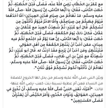
مع عُمَرَ بنِ الخَطَّابِ رَضِيَ اللهُ عنْه، فَصَلَّى قَبْلَ الخُطْبَةِ، ثُمَّ
خَطَبَ النَّاسَ، فَقَالَ: يا أيُّها النَّاسُ، إنَّ رَسولَ اللهِ -صلَّى اللهُ
عليه وسلَّم- قدْ نَهَاكُمْ عن صِيَامِ هَذَيْنِ العِيدَيْنِ؛ أمَّا أحَدُهُما
فَيَوْمُ فِطْرِكُمْ مِن صِيَامِكُمْ، وأَمَّا الآخَرُ فَيَوْمٌ تَأْكُلُونَ مِن
نُسُكِكُمْ. قَالَ أبو عُبَيْدٍ: ثُمَّ شَهِدْتُ العِيدَ مع عُثْمَانَ بنِ
عَفَّانَ، فَكانَ ذلكَ يَومَ الجُمُعَةِ، فَصَلَّى قَبْلَ الخُطْبَةِ، ثُمَّ
خَطَبَ فَقَالَ: يا أيُّها النَّاسُ، إنَّ هذا يَوْمٌ قَدِ اجْتَمع لَكُمْ فيه
عِيدَانِ، فمَن أحَبَّ أنْ يَنْتَظِرَ الجُمُعَةَ مِن أهْلِ العَوَالِي
فَلْيَنْتَظِرْ، ومَن أحَبَّ أنْ يَرْجِعَ فقَدْ أذِنْتُ له
. قَالَ أبو عُبَيْدٍ: ثُمَّ
شَهِدْتُهُ مع عَلِيِّ بنِ أبِي طَالِبٍ، فَصَلَّى قَبْلَ الخُطْبَةِ، ثُمَّ
خَطَبَ النَّاسَ، فَقَالَ: إنَّ رَسولَ اللهِ -صلَّى اللهُ عليه وسلَّم-
نَهَاكُمْ أنْ تَأْكُلُوا لُحُومَ نُسُكِكُمْ فَوْقَ ثَلَاثٍ
“.
وبيّن النبي صلي الله عليه وسلم من يحل لها الخروج للصلاة
من النساء فعن أم عطية نسيبة بنت كعب -رضي الله عنها-
قالت:
“
أَمَرَنَا، تَعْنِي النبيَّ صَلَّى اللهُ عليه وسلَّمَ، أَنْ نُخْرِجَ في
العِيدَيْنِ، العَوَاتِقَ، وَذَوَاتِ الخُدُورِ، وَأَمَرَ الحُيَّضَ أَنْ يَعْتَزِلْنَ
مُصَلَّى المُسْلِمِينَ
“