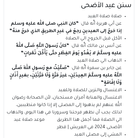
سنن عيد الأضحى
صلاة صلاة العيد
عن أبي هريرة أنَّه قال:
“
كان النبي صلى الله عليه وسلم
إذا خرجَ إلى العيدينِ رجعَ في غيرِ الطريقِ الذي خرجَ منهُ
“
الأكل قبل الخروج الي الصلاة
عن أنس بن مالك أنَّه قال:
“
كانَ رَسولُ اللَّهِ صَلَّى اللهُ
عليه وسلَّمَ لا يَغْدُو يَومَ الفِطْرِ حتَّى يَأْكُلَ تَمَراتٍ
“
الذهاب الي صلاة العيد
عن جابر بن سمرة أنَّه قال:
“
صَلَّيْتُ مع رَسولِ اللهِ صَلَّى
اللَّهُ عليه وسلَّمَ العِيدَيْنِ، غيرَ مَرَّةٍ وَلَا مَرَّتَيْنِ، بغيرِ أَذَانٍ
وَلَا إقَامَةٍ
“
الاغتسال والتزين للصلاة وللعيد
الاغتسال والعناية أمران مستحبان، لأن الصحابة رضوان
الله عنهم لم يذهبوا إلى المصلى إلا إذا كانوا متطيبين،
لذلك يجب أن نظهر فرحتنا وسرورنا في هذا اليوم، والذهاب
الي الصلاة فما أجمل هذا الطريق موعد صلاة عيد
الأضحى 2024 في العريش | قطر
المشي إلى مصلى العيد