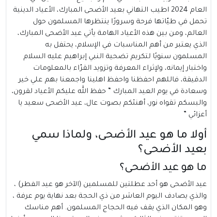
العام 2024 اطيب التهاني بعيد الأضحى المبارك، الأعياد الدينية
تحمل في طيّاتها فرحة وسرورًا ينتظرها المسلمون حول
العالم، ومن بين هذه الأعياد الهامة يأتي عيد الأضحى المبارك،
الذي يعتبر من أهم المناسبات في الإسلام، يحتفل به
المسلمون سنويًا لتكريم تضحية النبي إبراهيم عليه السلام
واختبار إيمانه، ولإثراء المعرفة وتزويد القرّاء بالمعلومات
الدقيقة، فاللهم احفظنا واحفظ اهلينا واجمعنا بهم علي خير
وسعادة في يوم العيد المبارك ” حفظ الله عليكم الأعياد لقرون،
والبسكم تقواه نور، أهنئكم بصوت عال، عيد الأضحى سعيد يا
أعزائي ”
أولا ما هو عيد الأضحى، ولماذا سمي
بعيد الأضحى؟
ما هو عيد الأضحى؟
عيد الأضحى
هو أحد عطلتين للمسلمين (الآخر هو عيد الفطر) ،
والذي يصادف اليوم العاشر من ذي الحجة بعد نهاية يوم عرفة ،
وهو المكان الذي يقف فيه الحجاج المسلمون. أهم مناسك