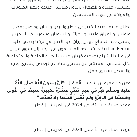
والعطايا ، واللطف على الفقراء. تزينت المدن والقرى الإسلامية
بملابس جديدة والأطفال يرتدون ملابس جديدة وتكثر الحلويات
والفواكه في بيوت المسلمين.
يطلق عليه العيد الكبير في قطر والأردن ولبنان ومصر وقطر
وتونس والعراق وليبيا والجزائر والسودان وسوريا. في البحرين
يسمى عيد الحجاج ، وفي إيران عيد النحر. في تركيا يطلق عليه
Kurban Bermo حيث يتجه المسلمون في تركيا إلى سوق قربان
في عزاريا لشراء أضحية قربان حسب الحالة المادية والاجتماعية
لكل شخص ، فمنهم من يشتري شاة ، والبعض يشتري بقرة ،
والبعض يشتري جمل.
وعن جد عمرو بن شعيب أنَّه قال:
“
أنَّ رسولَ اللهِ صلَّى اللهُ
عليه وسلَّم كبَّر في عِيدٍ اثنَتَي عشْرَةَ تكبيرةً سبعًا في الأُولى
وخمسًا في الآخِرَةِ ولَم يُصَلِّ قَبلَها ولا بَعدَها
“
موعد صلاة عيد الأضحى 2024 في العريش | قطر.
موعد صلاة عيد الأضحى 2024 في العريش | قطر