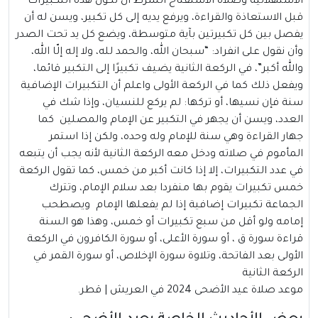
الاستهلالية وصلاة الاستفتاح الشرط أن تكون هذه التكبيرات
قبل الاستعاذة والقراءة، ويرفع يديه إلى كل تكبير، ويسن له أن
يفصل بين كل تكبيرتين بآية متوسطة، ويضع كل يد تحت الصدر
وأن نقول على انفراد: “سبحان الله، والحمد لله، ولا إله إلّا الله،
والله أكبر”، في الركعة الثانية يضيف تكبيرًا إلى التكبير قائما،
ويفعل ذلك كما في الركعة الأولى واعلم أن التكبيرات الإضافية
سنة فإن نسيها، أو تركها: لم يركع للنسيان، وإذا شك في
العدد، ويسن أن يجهر في التكبير عن الإمام والمصلين كما
جهار القراءة وهي سنة للإمام وله وحده، ولكن إذا استمر
المأموم في صلاته ودخل معه الركعة الثانية لأنه يجب أن يتبعه
في عدد التكبيرات، إلا إذا كانت أكبر من خمس، كما تقول الركعة
خمس تكبيرات يقوم بها منفردا بعد سلام الإمام، وتترك
الجماعة تكبيرات إضافية إذا لم يفعلها الإمام ويصطحب
إمامه ولو أقل من سبع تكبيرات أو خمس، وهذا هو السنة
قراءة سورة ق ، أو سورة الأعلى، أو سورة الكافرون في الركعة
الأولى بعد الفاتحة، وتلاوة سورة الإخلاص، أو سورة القمر في
الركعة الثانية
موعد صلاة عيد الأضحى 2024 في العريش | قطر.