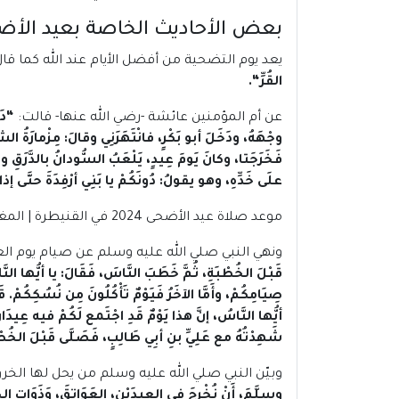
بعض الأحاديث الخاصة بعيد الأض
يعد يوم التضحية من أفضل الأيام عند الله كما قا
القُرِّ
“.
عن أم المؤمنين عائشة -رضي الله عنها- قالت:
“
دَ
وجْهَهُ، ودَخَلَ أبو بَكْرٍ، فانْتَهَرَنِي وقالَ: مِزْمارَةُ
فَخَرَجَتا، وكانَ يَومَ عِيدٍ، يَلْعَبُ السُّودانُ بالدَّرَقِ 
علَى خَدِّهِ، وهو يقولُ: دُونَكُمْ يا بَنِي أرْفِدَةَ حتَّى إذ
موعد صلاة عيد الأضحى 2024 في القنيطرة | المغرب
ونهي النبي صلي الله عليه وسلم عن صيام يوم العي
قَبْلَ الخُطْبَةِ، ثُمَّ خَطَبَ النَّاسَ، فَقَالَ: يا أيُّها ا
صِيَامِكُمْ، وأَمَّا الآخَرُ فَيَوْمٌ تَأْكُلُونَ مِن نُسُكِكُمْ
أيُّها النَّاسُ، إنَّ هذا يَوْمٌ قَدِ اجْتَمع لَكُمْ فيه عِيدَانِ
شَهِدْتُهُ مع عَلِيِّ بنِ أبِي طَالِبٍ، فَصَلَّى قَبْلَ الخُطْ
وبيّن النبي صلي الله عليه وسلم من يحل لها ال
وسلَّمَ، أَنْ نُخْرِجَ في العِيدَيْنِ، العَوَاتِقَ، وَذَوَاتِ الخُ