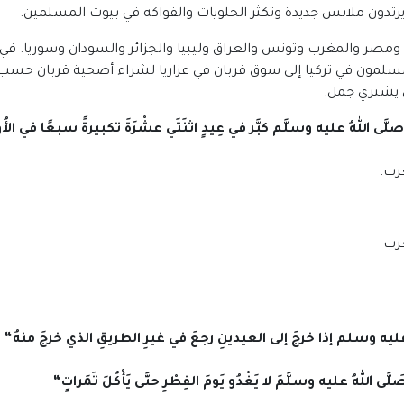
يرتدون ملابس جديدة وتكثر الحلويات والفواكه في بيوت المسلمين.
 ومصر والمغرب وتونس والعراق وليبيا والجزائر والسودان وسوريا. في ا
يه Kurban Bermo حيث يتجه المسلمون في تركيا إلى سوق قربان في عزاريا لشراء أضحي
 يشتري جمل.
 صلَّى اللهُ عليه وسلَّم كبَّر في عِيدٍ اثنَتَي عشْرَةَ تكبيرةً سبعًا في الأُو
يه وسلم إذا خرجَ إلى العيدينِ رجعَ في غيرِ الطريقِ الذي خرجَ منهُ
“
َلَّى اللهُ عليه وسلَّمَ لا يَغْدُو يَومَ الفِطْرِ حتَّى يَأْكُلَ تَمَراتٍ
“