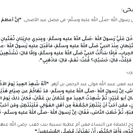
حى:
ل رسول الله -صلّى الله عليه وسلّم- في فضل عيد الأضحى:
“
إنَّ أعظمَ ال
خَلَ عَلَيَّ رَسولُ اللهِ -صَلَّى اللهُ عليه وسلَّمَ- وعِندِي جارِيَتانِ تُغَنِّيا
 الشَّيْطانِ عِنْدَ النبيِّ صَلَّى اللهُ عليه وسلَّمَ، فأقْبَلَ عليه رَسولُ اللهِ -عل
والحِرابِ، فَإِمَّا سَأَلْتُ النبيَّ صَلَّى اللهُ عليه وسلَّمَ، وإمَّا قالَ: تَشْتَهِينَ
ا مَلِلْتُ، قالَ: حَسْبُكِ؟ قُلتُ: نَعَمْ، قالَ: فاذْهَبِي
“.
د فعن عبيد الله مولى عبد الرحمن بن أزهر:
“
أنَّهُ شَهِدَ العِيدَ يَومَ ال
لنَّاسُ، إنَّ رَسولَ اللهِ -صلَّى اللهُ عليه وسلَّم- قدْ نَهَاكُمْ عن صِيَامِ هَذَيْنِ 
. قَالَ أبو عُبَيْدٍ: ثُمَّ شَهِدْتُ العِيدَ مع عُثْمَانَ بنِ عَفَّانَ، فَكانَ ذلكَ يَومَ ا
، فمَن أحَبَّ أنْ يَنْتَظِرَ الجُمُعَةَ مِن أهْلِ العَوَالِي فَلْيَنْتَظِرْ، ومَن أحَبَّ أنْ
بَةِ، ثُمَّ خَطَبَ النَّاسَ، فَقَالَ: إنَّ رَسولَ اللهِ -صلَّى اللهُ عليه وسلَّم- نَهَاك
خروج للصلاة من النساء فعن أم عطية نسيبة بنت كعب -رضي الله عنها
دُورِ، وَأَمَرَ الحُيَّضَ أَنْ يَعْتَزِلْنَ مُصَلَّى المُسْلِمِينَ
“