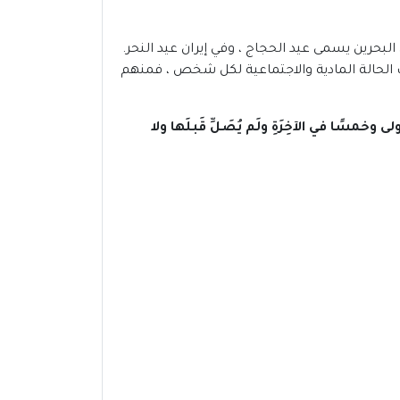
لبحرين يسمى عيد الحجاج ، وفي إيران عيد النحر.
ة قربان حسب الحالة المادية والاجتماعية لكل شخص ، فمنهم
لى وخمسًا في الآخِرَةِ ولَم يُصَلِّ قَبلَها ولا