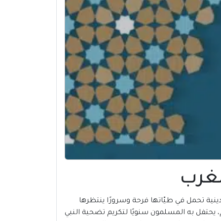
 بعيد الأضحى المبارك، الأعياد الدينية تحمل في طيّاتها فرحة وسرورًا ينتظرها
، يحتفل به المسلمون سنويًا لتكريم تضحية النبي