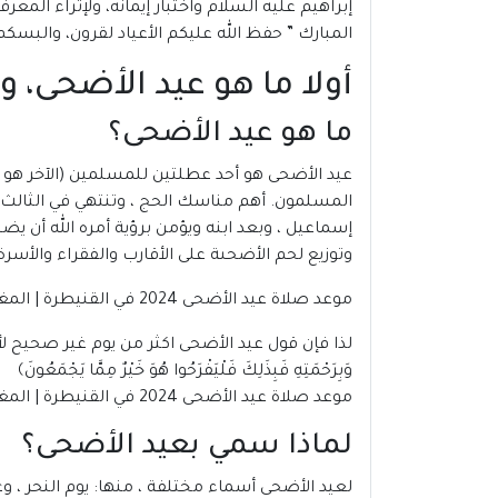
إبراهيم عليه السلام واختبار إيمانه، ولإثراء الم
المبارك ” حفظ الله عليكم الأعياد لقرون، والبسكم
أولا ما هو عيد الأضحى، 
ما هو عيد الأضحى؟
عيد الأضحى
هو أحد عطلتين للمسلمين (الآخر هو عي
المسلمون. أهم مناسك الحج ، وتنتهي في الثالث عش
إسماعيل ، وبعد ابنه ويؤمن برؤية أمره الله أن يض
وتوزيع لحم الأضحىة على الأقارب والفقراء والأسر
موعد صلاة عيد الأضحى 2024 في القنيطرة |
المغ
لذا فإن قول عيد الأضحى اكثر من يوم غير صحيح لأنه
وَبِرَحْمَتِهِ فَبِذَلِكَ فَلْيَفْرَحُوا هُوَ خَيْرٌ مِمَّا يَجْمَعُونَ﴾
موعد صلاة عيد الأضحى 2024 في القنيطرة | المغرب
لماذا سمي بعيد الأضحى؟
لعيد الأضحى أسماء مختلفة ، منها: يوم النحر ، وعيد