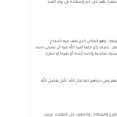
واجمعنا بهم علي خير وسعادة في يوم العيد
رفة ، وهو المكان الذي يقف فيه الحجاج
، عندما رأى حلما أمره الله فيه أن يضحي بابنه
تضحية بماشية واحدة (شاة أو بقرة) أو جمل)
 دنياهم كما قال الله: ﴿قُلْ بِفَضْلِ اللَّهِ
الفرح والعطايا ، واللطف على الفقراء. تزينت