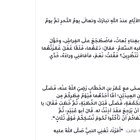
أيَّامِ عندَ اللَّهِ تبارَكَ وتعالَى يومُ النَّحرِ ثمَّ يومُ
نِ بغِناءِ بُعاثَ، فاضْطَجَعَ علَى الفِراشِ، وحَوَّلَ
يه السَّلامُ- فقالَ: دَعْهُما، فَلَمَّا غَفَلَ غَمَزْتُهُما
 تَنْظُرِينَ؟ فَقُلتُ: نَعَمْ، فأقامَنِي وراءَهُ، خَدِّي
أضْحَى مع عُمَرَ بنِ الخَطَّابِ رَضِيَ اللهُ عنْه، فَصَلَّى
العِيدَيْنِ؛ أمَّا أحَدُهُما فَيَوْمُ فِطْرِكُمْ مِن
لجُمُعَةِ، فَصَلَّى قَبْلَ الخُطْبَةِ، ثُمَّ خَطَبَ فَقَالَ: يا
 يَرْجِعَ فقَدْ أذِنْتُ له. قَالَ أبو عُبَيْدٍ: ثُمَّ
ُمْ أنْ تَأْكُلُوا لُحُومَ نُسُكِكُمْ فَوْقَ ثَلَاثٍ
“.
- قالت:
“
أَمَرَنَا، تَعْنِي النبيَّ صَلَّى اللهُ عليه