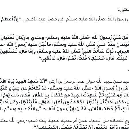
حى:
ل رسول الله -صلّى الله عليه وسلّم- في فضل عيد الأضحى:
“
إنَّ أعظمَ ال
خَلَ عَلَيَّ رَسولُ اللهِ -صَلَّى اللهُ عليه وسلَّمَ- وعِندِي جارِيَتانِ تُغَنِّيا
 الشَّيْطانِ عِنْدَ النبيِّ صَلَّى اللهُ عليه وسلَّمَ، فأقْبَلَ عليه رَسولُ اللهِ -عل
والحِرابِ، فَإِمَّا سَأَلْتُ النبيَّ صَلَّى اللهُ عليه وسلَّمَ، وإمَّا قالَ: تَشْتَهِينَ
ا مَلِلْتُ، قالَ: حَسْبُكِ؟ قُلتُ: نَعَمْ، قالَ: فاذْهَبِي
“.
د فعن عبيد الله مولى عبد الرحمن بن أزهر:
“
أنَّهُ شَهِدَ العِيدَ يَومَ ال
لنَّاسُ، إنَّ رَسولَ اللهِ -صلَّى اللهُ عليه وسلَّم- قدْ نَهَاكُمْ عن صِيَامِ هَذَيْنِ 
. قَالَ أبو عُبَيْدٍ: ثُمَّ شَهِدْتُ العِيدَ مع عُثْمَانَ بنِ عَفَّانَ، فَكانَ ذلكَ يَومَ ا
ِ، فمَن أحَبَّ أنْ يَنْتَظِرَ الجُمُعَةَ مِن أهْلِ العَوَالِي فَلْيَنْتَظِرْ، ومَن أحَبَّ أ
بَةِ، ثُمَّ خَطَبَ النَّاسَ، فَقَالَ: إنَّ رَسولَ اللهِ -صلَّى اللهُ عليه وسلَّم- نَهَاك
خروج للصلاة من النساء فعن أم عطية نسيبة بنت كعب -رضي الله عنها
دُورِ، وَأَمَرَ الحُيَّضَ أَنْ يَعْتَزِلْنَ مُصَلَّى المُسْلِمِينَ
“