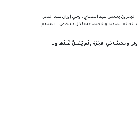
لبحرين يسمى عيد الحجاج ، وفي إيران عيد النحر.
ة قربان حسب الحالة المادية والاجتماعية لكل شخص ، فمنهم
لى وخمسًا في الآخِرَةِ ولَم يُصَلِّ قَبلَها ولا