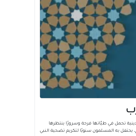
 بعيد الأضحى المبارك، الأعياد الدينية تحمل في طيّاتها فرحة وسرورًا ينتظرها
، يحتفل به المسلمون سنويًا لتكريم تضحية النبي