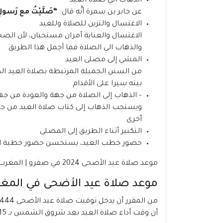
الذهاب الي صلاة العيد
عن جابر بن سمرة أنَّه قال:
“
صَلَّيْتُ مع رَسولِ الل
الاغتسال والتزين للصلاة وللعيد
الاغتسال والعناية أمران مستحبان، لأن الصحا
والذهاب الي الصلاة فما أجمل هذا الطريق موعد صلاة ع
المشي إلى مصلى العيد
من السنن الجميلة المرتبطة بصلاة العيد الذ
بيته سيرا على الأقدام
– الذهاب إلى الصلاة من جهة والعودة من جه
ويستحب الذهاب إلى كتاب صلاة العيد من جهة
أخرى
التكبير أثناء الطريق إلى المصلى
حضور خطب العيد، يستحسن حضور خطبة الع
موعد صلاة عيد الأضحى 2024 في صفرو | المغرب
موعد صلاة عيد الأضحى في المغرب1444-4
أن وقت أداء صلاة العيد بعد شروق الشمس بـ 15 دقيقة، على تُقام في أوّل وقتها، مع إمكانية إقامتها حتى دخول وقت صلاة الظهر.