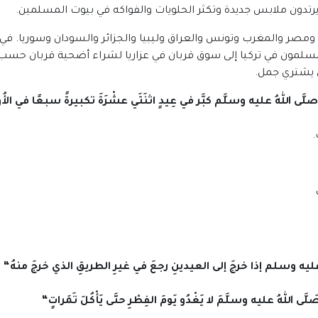
يرتدون ملابس جديدة وتكثر الحلويات والفواكه في بيوت المسلمين.
 ومصر والمغرب وتونس والعراق وليبيا والجزائر والسودان وسوريا. في ا
يه Kurban Bermo حيث يتجه المسلمون في تركيا إلى سوق قربان في عزاريا لشراء أضحي
 يشتري جمل.
 صلَّى اللهُ عليه وسلَّم كبَّر في عِيدٍ اثنَتَي عشْرَةَ تكبيرةً سبعًا في الأُو
يه وسلم إذا خرجَ إلى العيدينِ رجعَ في غيرِ الطريقِ الذي خرجَ منهُ
“
َلَّى اللهُ عليه وسلَّمَ لا يَغْدُو يَومَ الفِطْرِ حتَّى يَأْكُلَ تَمَراتٍ
“