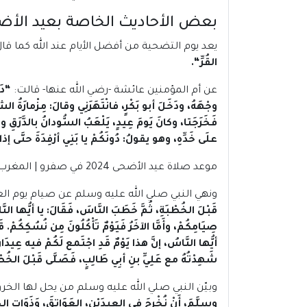
بعض الأحاديث الخاصة بعيد الأض
يعد يوم التضحية من أفضل الأيام عند الله كما قا
القُرِّ
“.
عن أم المؤمنين عائشة -رضي الله عنها- قالت:
“
دَ
وجْهَهُ، ودَخَلَ أبو بَكْرٍ، فانْتَهَرَنِي وقالَ: مِزْمارَةُ
فَخَرَجَتا، وكانَ يَومَ عِيدٍ، يَلْعَبُ السُّودانُ بالدَّرَقِ 
علَى خَدِّهِ، وهو يقولُ: دُونَكُمْ يا بَنِي أرْفِدَةَ حتَّى إذ
موعد صلاة عيد الأضحى 2024 في صفرو | المغرب
ونهي النبي صلي الله عليه وسلم عن صيام يوم العي
قَبْلَ الخُطْبَةِ، ثُمَّ خَطَبَ النَّاسَ، فَقَالَ: يا أيُّها ا
صِيَامِكُمْ، وأَمَّا الآخَرُ فَيَوْمٌ تَأْكُلُونَ مِن نُسُكِكُمْ
أيُّها النَّاسُ، إنَّ هذا يَوْمٌ قَدِ اجْتَمع لَكُمْ فيه عِيدَان
شَهِدْتُهُ مع عَلِيِّ بنِ أبِي طَالِبٍ، فَصَلَّى قَبْلَ الخُطْ
وبيّن النبي صلي الله عليه وسلم من يحل لها ال
وسلَّمَ، أَنْ نُخْرِجَ في العِيدَيْنِ، العَوَاتِقَ، وَذَوَاتِ الخُ