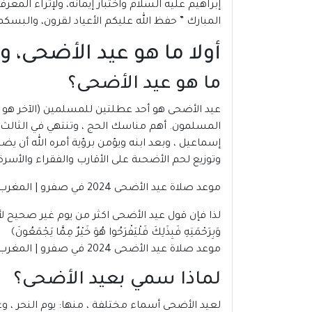
إبراهيم عليه السلام واختبار إيمانه، ولإثراء الم
المبارك ” حفظ الله عليكم الأعياد لقرون، والبسكم
أولا ما هو عيد الأضحى، 
ما هو عيد الأضحى؟
عيد الأضحى
هو أحد عطلتين للمسلمين (الآخر هو عي
المسلمون. أهم مناسك الحج ، وتنتهي في الثالث عش
إسماعيل ، وبعد ابنه ويؤمن برؤية أمره الله أن يض
وتوزيع لحم الأضحىة على الأقارب والفقراء والأسر
موعد صلاة عيد الأضحى 2024 في صفرو |
المغرب
لذا فإن قول عيد الأضحى اكثر من يوم غير صحيح لأنه
وَبِرَحْمَتِهِ فَبِذَلِكَ فَلْيَفْرَحُوا هُوَ خَيْرٌ مِمَّا يَجْمَعُونَ﴾
موعد صلاة عيد الأضحى 2024 في صفرو | المغرب
لماذا سمي بعيد الأضحى؟
لعيد الأضحى أسماء مختلفة ، منها: يوم النحر ، وعيد