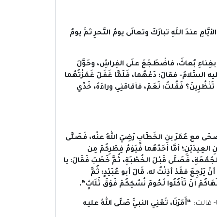
أيَّامِ عندَ اللَّهِ تبارَكَ وتعالَى يومُ النَّحرِ ثمَّ يومُ
نِ بغِناءِ بُعاثَ، فاضْطَجَعَ علَى الفِراشِ، وحَوَّلَ
يه السَّلامُ- فقالَ: دَعْهُما، فَلَمَّا غَفَلَ غَمَزْتُهُما
 تَنْظُرِينَ؟ فَقُلتُ: نَعَمْ، فأقامَنِي وراءَهُ، خَدِّي
أضْحَى مع عُمَرَ بنِ الخَطَّابِ رَضِيَ اللهُ عنْه، فَصَلَّى
العِيدَيْنِ؛ أمَّا أحَدُهُما فَيَوْمُ فِطْرِكُمْ مِن
لجُمُعَةِ، فَصَلَّى قَبْلَ الخُطْبَةِ، ثُمَّ خَطَبَ فَقَالَ: يا
نْ يَرْجِعَ فقَدْ أذِنْتُ له
. قَالَ أبو عُبَيْدٍ: ثُمَّ
ُمْ أنْ تَأْكُلُوا لُحُومَ نُسُكِكُمْ فَوْقَ ثَلَاثٍ
“.
- قالت:
“
أَمَرَنَا، تَعْنِي النبيَّ صَلَّى اللهُ عليه