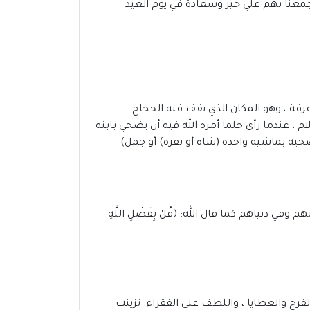
واجمعنا بهم علي خير وسعادة في يوم العيد
رفة ، وهو المكان الذي يقف فيه الحجاج
، عندما رأى حلما أمره الله فيه أن يضحي بابنه
تضحية بماشية واحدة (شاة أو بقرة) أو جمل)
 دنياهم كما قال الله: ﴿قُلْ بِفَضْلِ اللَّهِ
الفرح والعطايا ، واللطف على الفقراء. تزينت