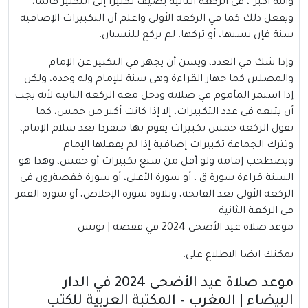
والله أكبر”، في الركعة الثانية يضيف تكبيرًا إلى التكبير قائما،
ويفعل ذلك كما في الركعة الأولى واعلم أن التكبيرات الإضافية
سنة فإن نسيها، أو تركها: لم يركع للنسيان.
وإذا شك في العدد، ويسن أن يجهر في التكبير عن الإمام
والمصلين كما جهار القراءة وهي سنة للإمام وله وحده، ولكن
إذا استمر المأموم في صلاته ودخل معه الركعة الثانية لأنه يجب
أن يتبعه في عدد التكبيرات، إلا إذا كانت أكبر من خمس، كما
تقول الركعة خمس تكبيرات يقوم بها منفردا بعد سلام الإمام،
وتترك الجماعة تكبيرات إضافية إذا لم يفعلها الإمام
ويصطحب إمامه ولو أقل من سبع تكبيرات أو خمس، وهذا هو
السنة قراءة سورة ق ، أو سورة الأعلى، أو سورة قفصةرون في
الركعة الأولى بعد الفاتحة، وتلاوة سورة الإخلاص، أو سورة القمر
في الركعة الثانية
موعد صلاة عيد الأضحى 2024 في قفصة | تونس
يمكنك ايضا الاطلاع علي:
موعد صلاة عيد الأضحى 2024 في الدار
البيضاء | المغرب – المكتبة العربية للكتب