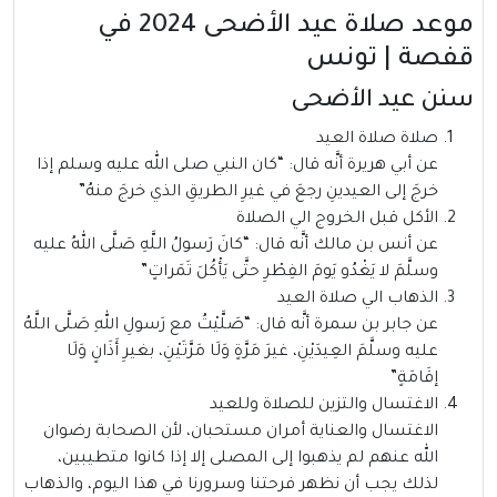
موعد صلاة عيد الأضحى 2024 في
قفصة | تونس
سنن عيد الأضحى
صلاة صلاة العيد
عن أبي هريرة أنَّه قال: “كان النبي صلى الله عليه وسلم إذا
خرجَ إلى العيدينِ رجعَ في غيرِ الطريقِ الذي خرجَ منهُ”
الأكل قبل الخروج الي الصلاة
عن أنس بن مالك أنَّه قال: “كانَ رَسولُ اللَّهِ صَلَّى اللهُ عليه
وسلَّمَ لا يَغْدُو يَومَ الفِطْرِ حتَّى يَأْكُلَ تَمَراتٍ”
الذهاب الي صلاة العيد
عن جابر بن سمرة أنَّه قال: “صَلَّيْتُ مع رَسولِ اللهِ صَلَّى اللَّهُ
عليه وسلَّمَ العِيدَيْنِ، غيرَ مَرَّةٍ وَلَا مَرَّتَيْنِ، بغيرِ أَذَانٍ وَلَا
إقَامَةٍ”
الاغتسال والتزين للصلاة وللعيد
الاغتسال والعناية أمران مستحبان، لأن الصحابة رضوان
الله عنهم لم يذهبوا إلى المصلى إلا إذا كانوا متطيبين،
لذلك يجب أن نظهر فرحتنا وسرورنا في هذا اليوم، والذهاب