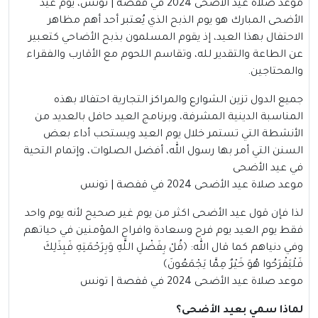
موعد صلاة عيد الأضحى 2024 في قفصة | تونس، يوم عيد
الأضحى المبارك هو يوم الذبح الذي يُعتبر أحد أهم مظاهر
الاحتفال بهذا العيد، إذ يقوم المسلمون بذبح الأضاحي كتعبير
عن الطاعة والتقدير لله، وتقاسم اللحوم مع الأقارب والفقراء
والمحتاجين.
جميع الدول تزين الشوارع والمراكز التجارية احتفالا بهذه
المناسبة الدينية المشرفة، وبرنامج العيد حافل بالعديد من
الأنشطة التي تستمر خلال يوم العيد ويستحب أداء بعض
السنن التي أمر بها رسول الله، أفضل الصلوات، وإتمام التحية
في عيد الأضحى
موعد صلاة عيد الأضحى 2024 في قفصة | تونس
لذا فإن قول عيد الأضحى اكثر من يوم غير صحيح لأنه يوم واحد
فقط يوم العيد يوم فرح وسعادة وافراح المؤمنين في حياتهم
وفي دنياهم كما قال الله:
﴿قُلْ بِفَضْلِ اللَّهِ وَبِرَحْمَتِهِ فَبِذَلِكَ
فَلْيَفْرَحُوا هُوَ خَيْرٌ مِمَّا يَجْمَعُونَ﴾
موعد صلاة عيد الأضحى 2024 في قفصة | تونس
لماذا سمي بعيد الأضحى؟