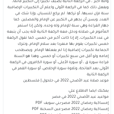
والله أكبر”، في الركعة الثانية يضيف تكبيرًا إلى التكبير قائما،
ويفعل ذلك كما في الركعة الأولى واعلم أن التكبيرات الإضافية
سنة فإن نسيها، أو تركها: لم يركع للنسيان، وإذا شك في
العدد، ويسن أن يجهر في التكبير عن الإمام والمصلين كما
جهار القراءة وهي سنة للإمام وله وحده، ولكن إذا استمر
المأموم في صلاته ودخل معه الركعة الثانية لأنه يجب أن يتبعه
في عدد التكبيرات، إلا إذا كانت أكبر من خمس، كما تقول الركعة
خمس تكبيرات يقوم بها منفردا بعد سلام الإمام، وتترك
الجماعة تكبيرات إضافية إذا لم يفعلها الإمام ويصطحب
إمامه ولو أقل من سبع تكبيرات أو خمس، وهذا هو السنة
قراءة سورة ق ، أو سورة الأعلى، أو سورة الكافرون في الركعة
الأولى بعد الفاتحة، وتلاوة سورة الإخلاص، أو سورة القمر في
الركعة الثانية
موعد صلاة عيد الأضحي 2022 في حلحول | فلسطين
يمكنك ايضا الاطلاع علي:
مواعيد عيد الأضحي 2022 في مصر
إمساكية رمضان 2022 مصر-بني سويف PDF
إمساكية رمضان 2022 مصر-عين السخنة PDF