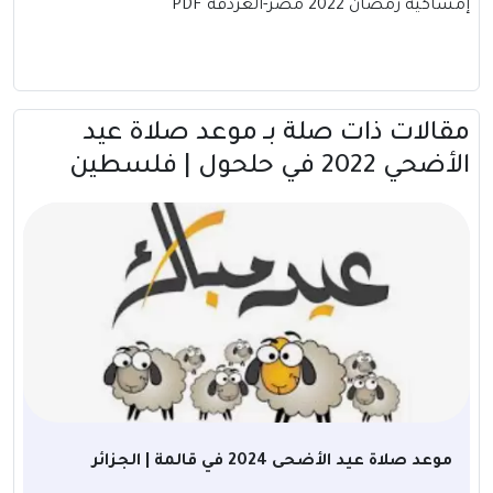
إمساكية رمضان 2022 مصر-الغردقة PDF
مقالات ذات صلة بــ موعد صلاة عيد
الأضحي 2022 في حلحول | فلسطين
موعد صلاة عيد الأضحى 2024 في قالمة | الجزائر