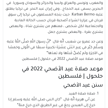
والمغرب وتونس والعراق وليبيا والجزائر والسودان وسوريا. في
البحرين يسمى عيد الحجاج ، وفي إيران عيد النحر. في تركيا يطلق
عليه Kurban Bermo. حيث يتجه المسلمون في تركيا إلى سوق
قربان في عزاريا لشراء أضحية قربان حسب الحالة المادية
والاجتماعية لكل شخص ، فمنهم من يشتري شاة ، والبعض
يشتري بقرة ، والبعض يشتري جمل.
وعن جد عمرو بن شعيب أنَّه قال: “أنَّ رسولَ اللهِ صلَّى اللهُ عليه
وسلَّم كبَّر في عِيدٍ اثنَتَي عشْرَةَ تكبيرةً سبعًا في الأُولى وخمسًا
في الآخِرَةِ ولَم يُصَلِّ قَبلَها ولا بَعدَها”
موعد صلاة عيد الأضحي 2022 في حلحول | فلسطين
موعد صلاة عيد الأضحي 2022 في
حلحول | فلسطين
سنن عيد الأضحي
صلاة صلاة العيد
عن أبي هريرة أنَّه قال: “كان النبي صلى الله عليه وسلم إذا
خرجَ إلى العيدينِ رجعَ في غيرِ الطريقِ الذي خرجَ منهُ”