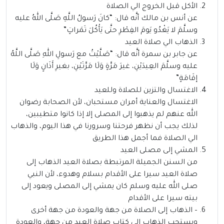
الأكل قبل الخروج الي الصلاة
عن أنس بن مالك أنَّه قال: “كانَ رَسولُ اللَّهِ صَلَّى اللهُ عليه
وسلَّمَ لا يَغْدُو يَومَ الفِطْرِ حتَّى يَأْكُلَ تَمَراتٍ”
الذهاب الي صلاة العيد
عن جابر بن سمرة أنَّه قال: “صَلَّيْتُ مع رَسولِ اللهِ صَلَّى اللَّهُ
عليه وسلَّمَ العِيدَيْنِ، غيرَ مَرَّةٍ وَلَا مَرَّتَيْنِ، بغيرِ أَذَانٍ وَلَا
إقَامَةٍ”
الاغتسال والتزين للصلاة وللعيد
الاغتسال والعناية أمران مستحبان، لأن الصحابة رضوان
الله عنهم لم يذهبوا إلى المصلى إلا إذا كانوا متطيبين،
لذلك يجب أن نظهر فرحتنا وسرورنا في هذا اليوم، والذهاب
الي الصلاة فما أجمل هذا الطريق
المشي إلى مصلى العيد
من السنن الجميلة المرتبطة بصلاة العيد الذهاب إلى
صلاة العيد سيرا على الأقدام بسلام وهدوء، لأن النبي
صلى الله عليه وسلم كان يمشي إلى المصلى ويعود إلى
بيته سيرا على الأقدام
– الذهاب إلى الصلاة من جهة والعودة من جهة أخرى
ويستحب الذهاب إلى كتاب صلاة العيد من جهة، والعودة