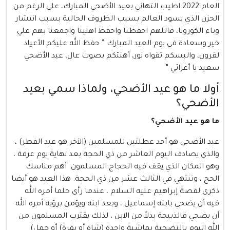
العام 2022 اطيب التهاني بعيد الأضحي المبارك، على الرغم من
الحزن الذي يسود العالم بسبب الظروف الحالية بسبب انتشار
وباء الكورونا، فاللهم احفظنا واحفظ اهلينا واجمعنا بهم علي
خير وسعادة في يوم العيد المبارك ” حفظ الله عليكم الأعياد
لقرون، والبسكم تقواه نور، أهنئكم بصوت عال، عيد الأضحي
سعيد يا أعزائي ”
أولا ما هو عيد الأضحي، ولماذا سمي بعيد
الأضحي؟
ما هو عيد الأضحي؟
عيد الأضحى
هو أحد عطلتين للمسلمين (الآخر هو عيد الفطر) ،
والذي يصادف اليوم العاشر من ذي الحجة بعد نهاية يوم عرفة ،
وهو المكان الذي يقف فيه الحجاج المسلمون. أهم مناسك
الحج ، وتنتهي في الثالث عشر من ذي الحجة. هذا العيد هو أيضا
ذكرى لقصة إبراهيم عليه السلام ، عندما رأى حلما أمره الله
فيه أن يضحي بابنه إسماعيل ، وبعد ابنه ويؤمن برؤية أمره الله
أن يضحي فالذبيحة بدلاً من الابن ، لذلك يقترب المسلمون من
الله اليوم بالتضحية بماشية واحدة (شاة أو بقرة) أو جمل)