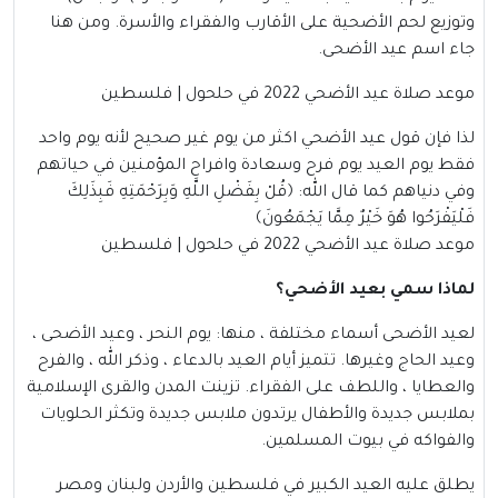
وتوزيع لحم الأضحية على الأقارب والفقراء والأسرة. ومن هنا
جاء اسم عيد الأضحى.
موعد صلاة عيد الأضحي 2022 في حلحول | فلسطين
لذا فإن قول عيد الأضحي اكثر من يوم غير صحيح لأنه يوم واحد
فقط يوم العيد يوم فرح وسعادة وافراح المؤمنين في حياتهم
وفي دنياهم كما قال الله:
﴿قُلْ بِفَضْلِ اللَّهِ وَبِرَحْمَتِهِ فَبِذَلِكَ
فَلْيَفْرَحُوا هُوَ خَيْرٌ مِمَّا يَجْمَعُونَ﴾
موعد صلاة عيد الأضحي 2022 في حلحول | فلسطين
لماذا سمي بعيد الأضحي؟
لعيد الأضحى أسماء مختلفة ، منها: يوم النحر ، وعيد الأضحى ،
وعيد الحاج وغيرها. تتميز أيام العيد بالدعاء ، وذكر الله ، والفرح
والعطايا ، واللطف على الفقراء. تزينت المدن والقرى الإسلامية
بملابس جديدة والأطفال يرتدون ملابس جديدة وتكثر الحلويات
والفواكه في بيوت المسلمين.
يطلق عليه العيد الكبير في فلسطين والأردن ولبنان ومصر