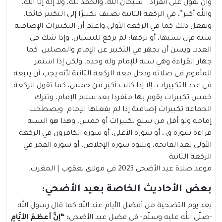
وأن نقول على انفراد: “سبحان الله، والحمد لله، ولا إله إلّا الله،
والله أكبر”، في الركعة الثانية يضيف تكبيرًا إلى التكبير قائما،
ويفعل ذلك كما في الركعة الأولى واعلم أن التكبيرات الإضافية
سنة فإن نسيها، أو تركها: لم يركع للنسيان، وإذا شك في
العدد، ويسن أن يجهر في التكبير عن الإمام والمصلين كما
جهار القراءة وهي سنة للإمام وله وحده، ولكن إذا استمر
المأموم في صلاته ودخل معه الركعة الثانية لأنه يجب أن يتبعه
في عدد التكبيرات، إلا إذا كانت أكبر من خمس، كما تقول الركعة
خمس تكبيرات يقوم بها منفردا بعد سلام الإمام، وتترك
الجماعة تكبيرات إضافية إذا لم يفعلها الإمام ويصطحب
إمامه ولو أقل من سبع تكبيرات أو خمس، وهذا هو السنة
قراءة سورة ق ، أو سورة الأعلى، أو سورة الكافرون في الركعة
الأولى بعد الفاتحة، وتلاوة سورة الإخلاص، أو سورة القمر في
الركعة الثانية
موعد صلاة عيد الأضحي 2023 في مولاي يعقوب | المغرب.
بعض الأحاديث الخاصة بعيد الأضحي
:
يعد يوم التضحية من أفضل الأيام عند الله كما قال رسول الله
-صلّى الله عليه وسلّم- في فضل عيد الأضحى
: “إنَّ أعظمَ الأيَّامِ