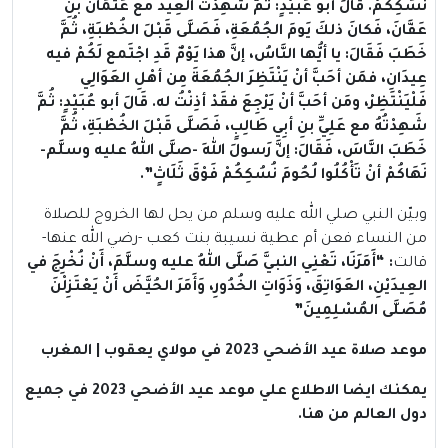
نُسُكِكُمْ. قَالَ أبو عُبَيْدٍ: ثُمَّ شَهِدْتُ العِيدَ مع عُثْمَانَ بنِ
عَفَّانَ، فَكانَ ذلكَ يَومَ الجُمُعَةِ، فَصَلَّى قَبْلَ الخُطْبَةِ، ثُمَّ
خَطَبَ فَقَالَ: يا أيُّها النَّاسُ، إنَّ هذا يَوْمٌ قَدِ اجْتَمع لَكُمْ فيه
عِيدَانِ، فمَن أحَبَّ أنْ يَنْتَظِرَ الجُمُعَةَ مِن أهْلِ العَوَالِي
فَلْيَنْتَظِرْ، ومَن أحَبَّ أنْ يَرْجِعَ فقَدْ أذِنْتُ له. قَالَ أبو عُبَيْدٍ: ثُمَّ
شَهِدْتُهُ مع عَلِيِّ بنِ أبِي طَالِبٍ، فَصَلَّى قَبْلَ الخُطْبَةِ، ثُمَّ
خَطَبَ النَّاسَ، فَقَالَ: إنَّ رَسولَ اللهِ -صلَّى اللهُ عليه وسلَّم-
نَهَاكُمْ أنْ تَأْكُلُوا لُحُومَ نُسُكِكُمْ فَوْقَ ثَلَاثٍ”.
وبيّن النبي صلي الله عليه وسلم من يحل لها الخروج للصلاة
من النساء فعن أم عطية نسيبة بنت كعب -رضي الله عنها-
قالت
: “أَمَرَنَا، تَعْنِي النبيَّ صَلَّى اللهُ عليه وسلَّمَ، أَنْ نُخْرِجَ في
العِيدَيْنِ، العَوَاتِقَ، وَذَوَاتِ الخُدُورِ، وَأَمَرَ الحُيَّضَ أَنْ يَعْتَزِلْنَ
مُصَلَّى المُسْلِمِينَ”
موعد صلاة عيد الأضحي 2023 في مولاي يعقوب | المغرب
يمكنك ايضا الاطلاع علي موعد عيد الأضحي 2023 في جميع
دول العالم
من هنا
.