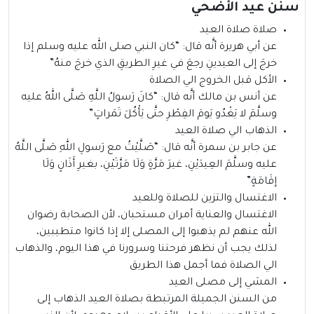
سنن عيد الأضحي
صلاة صلاة العيد
عن أبي هريرة أنَّه قال: “كان النبي صلى الله عليه وسلم إذا
خرجَ إلى العيدينِ رجعَ في غيرِ الطريقِ الذي خرجَ منهُ”
الأكل قبل الخروج الي الصلاة
عن أنس بن مالك أنَّه قال: “كانَ رَسولُ اللَّهِ صَلَّى اللهُ عليه
وسلَّمَ لا يَغْدُو يَومَ الفِطْرِ حتَّى يَأْكُلَ تَمَراتٍ”
الذهاب الي صلاة العيد
عن جابر بن سمرة أنَّه قال: “صَلَّيْتُ مع رَسولِ اللهِ صَلَّى اللَّهُ
عليه وسلَّمَ العِيدَيْنِ، غيرَ مَرَّةٍ وَلَا مَرَّتَيْنِ، بغيرِ أَذَانٍ وَلَا
إقَامَةٍ”
الاغتسال والتزين للصلاة وللعيد
الاغتسال والعناية أمران مستحبان، لأن الصحابة رضوان
الله عنهم لم يذهبوا إلى المصلى إلا إذا كانوا متطيبين،
لذلك يجب أن نظهر فرحتنا وسرورنا في هذا اليوم، والذهاب
الي الصلاة فما أجمل هذا الطريق
المشي إلى مصلى العيد
من السنن الجميلة المرتبطة بصلاة العيد الذهاب إلى