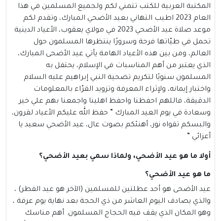
المكتبة العربية للكتب تتمني لكم ولجميع المسلمين في هذا
العام 2023 اطيب التهاني بعيد الأضحي المبارك، وتقدم لكم
موعد صلاة عيد الأضحي 2023 في
مولاي يعقوب، الأعياد الدينية
تحمل في طيّاتها فرحة وسرورًا ينتظرها المسلمون حول
العالم، ومن بين هذه الأعياد الهامة يأتي عيد الأضحى المبارك،
الذي يعتبر من أهم المناسبات في الإسلام، يحتفل به
المسلمون سنويًا لتكريم تضحية النبي إبراهيم عليه السلام
واختبار إيمانه، ولإثراء المعرفة وتزويد القرّاء بالمعلومات
الدقيقة، فاللهم احفظنا واحفظ اهلينا واجمعنا بهم علي خير
وسعادة في يوم العيد المبارك ” حفظ الله عليكم الأعياد لقرون،
والبسكم تقواه نور، أهنئكم بصوت عال، عيد الأضحي سعيد يا
أعزائي ”
أولا ما هو عيد الأضحي، ولماذا سمي بعيد الأضحي؟
ما هو عيد الأضحي؟
عيد الأضحى
هو أحد عطلتين للمسلمين (الآخر هو عيد الفطر) ،
والذي يصادف اليوم العاشر من ذي الحجة بعد نهاية يوم عرفة ،
وهو المكان الذي يقف فيه الحجاج المسلمون. أهم مناسك