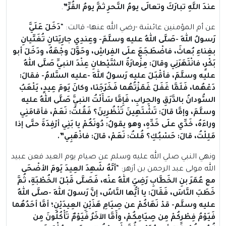
عندَ اللَّهِ تبارَكَ وتعالَى يومُ النَّحرِ ثمَّ يومُ القُرِّ”
.
عن أم المؤمنين عائشة -رضي الله عنها- قالت: “
دَخَلَ عَلَيَّ
رَسولُ اللهِ -صَلَّى اللهُ عليه وسلَّمَ- وعِندِي جارِيَتانِ تُغَنِّيانِ
بغِناءِ بُعاثَ، فاضْطَجَعَ علَى الفِراشِ، وحَوَّلَ وجْهَهُ، ودَخَلَ أبو
بَكْرٍ، فانْتَهَرَنِي وقالَ: مِزْمارَةُ الشَّيْطانِ عِنْدَ النبيِّ صَلَّى اللهُ
عليه وسلَّمَ، فأقْبَلَ عليه رَسولُ اللهِ -عليه السَّلامُ- فقالَ:
دَعْهُما، فَلَمَّا غَفَلَ غَمَزْتُهُما فَخَرَجَتا، وكانَ يَومَ عِيدٍ، يَلْعَبُ
السُّودانُ بالدَّرَقِ والحِرابِ، فَإِمَّا سَأَلْتُ النبيَّ صَلَّى اللهُ عليه
وسلَّمَ، وإمَّا قالَ: تَشْتَهِينَ تَنْظُرِينَ؟ فَقُلتُ: نَعَمْ، فأقامَنِي
وراءَهُ، خَدِّي علَى خَدِّهِ، وهو يقولُ: دُونَكُمْ يا بَنِي أرْفِدَةَ حتَّى إذا
مَلِلْتُ، قالَ: حَسْبُكِ؟ قُلتُ: نَعَمْ، قالَ: فاذْهَبِي”.
ونهي النبي صلي الله عليه وسلم عن صيام يوم العيد فعن عبيد
الله مولى عبد الرحمن بن أزهر: “
أنَّهُ شَهِدَ العِيدَ يَومَ الأضْحَى
مع عُمَرَ بنِ الخَطَّابِ رَضِيَ اللهُ عنْه، فَصَلَّى قَبْلَ الخُطْبَةِ، ثُمَّ
خَطَبَ النَّاسَ، فَقَالَ: يا أيُّها النَّاسُ، إنَّ رَسولَ اللهِ -صلَّى اللهُ
عليه وسلَّم- قدْ نَهَاكُمْ عن صِيَامِ هَذَيْنِ العِيدَيْنِ؛ أمَّا أحَدُهُما
فَيَوْمُ فِطْرِكُمْ مِن صِيَامِكُمْ، وأَمَّا الآخَرُ فَيَوْمٌ تَأْكُلُونَ مِن