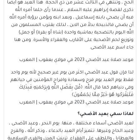
الحج ، وتنتهي في الثالث عشر من ذي الحجة. هذا العيد هو أيضا
ذكرى لقصة إبراهيم عليه السلام ، عندما رأى حلما أمره الله
فيه أن يضحي بابنه إسماعيل ، وبعد ابنه ويؤمن برؤية أمره الله
أن يضحي فالذبيحة بدلاً من الابن ، لذلك يقترب المسلمون من
الله اليوم بالتضحية بماشية واحدة (شاة أو بقرة) أو جمل)
وتوزيع لحم الأضحية على الأقارب والفقراء والأسرة. ومن هنا
جاء اسم عيد الأضحى.
موعد صلاة عيد الأضحي 2023 في مولاي يعقوب | المغرب
لذا فإن قول عيد الأضحي اكثر من يوم غير صحيح لأنه يوم واحد
فقط يوم العيد يوم فرح وسعادة وافراح المؤمنين في حياتهم
وفي دنياهم كما قال الله: ﴿قُلْ بِفَضْلِ اللَّهِ وَبِرَحْمَتِهِ فَبِذَلِكَ
فَلْيَفْرَحُوا هُوَ خَيْرٌ مِمَّا يَجْمَعُونَ﴾
موعد صلاة عيد الأضحي 2023 في مولاي يعقوب | المغرب
لماذا سمي بعيد الأضحي؟
لعيد الأضحى أسماء مختلفة ، منها: يوم النحر ، وعيد الأضحى ،
وعيد الحاج وغيرها. تتميز أيام العيد بالدعاء ، وذكر الله ، والفرح
والعطايا ، واللطف على الفقراء. تزينت المدن والقرى الإسلامية