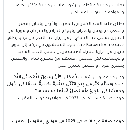
بملابس جديدة والأطفال يرتدون ملابس جديدة وتكثر الحلويات
والفواكه في بيوت المسلمين.
يطلق عليه العيد الكبير في المغرب والأردن ولبنان ومصر
والمغرب وتونس والعراق وليبيا والجزائر والسودان وسوريا. في
البحرين يسمى عيد الحجاج ، وفي إيران عيد النحر. في تركيا يطلق
عليه Kurban Bermo حيث يتجه المسلمون في تركيا إلى سوق
قربان في عزاريا لشراء أضحية قربان حسب الحالة المادية
والاجتماعية لكل شخص ، فمنهم من يشتري شاة ، والبعض
يشتري بقرة ، والبعض يشتري جمل.
وعن جد عمرو بن شعيب أنَّه قال:
“أنَّ رسولَ اللهِ صلَّى اللهُ
عليه وسلَّم كبَّر في عِيدٍ اثنَتَي عشْرَةَ تكبيرةً سبعًا في الأُولى
وخمسًا في الآخِرَةِ ولَم يُصَلِّ قَبلَها ولا بَعدَها”
موعد صلاة عيد الأضحي 2023 في مولاي يعقوب | المغرب.
موعد صلاة عيد الأضحي 2023 في مولاي يعقوب | المغرب