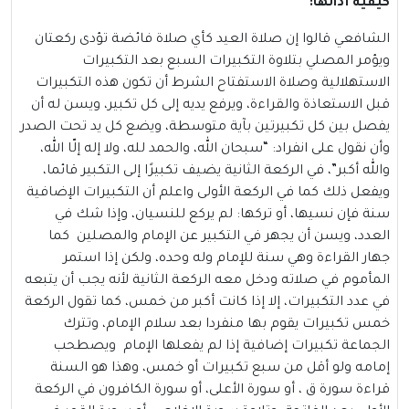
كيفية أدائها
:
الشافعي قالوا إن صلاة العيد كأي صلاة فائضة تؤدى ركعتان
ويؤمر المصلي بتلاوة التكبيرات السبع بعد التكبيرات
الاستهلالية وصلاة الاستفتاح الشرط أن تكون هذه التكبيرات
قبل الاستعاذة والقراءة، ويرفع يديه إلى كل تكبير، ويسن له أن
يفصل بين كل تكبيرتين بآية متوسطة، ويضع كل يد تحت الصدر
وأن نقول على انفراد: “سبحان الله، والحمد لله، ولا إله إلّا الله،
والله أكبر”، في الركعة الثانية يضيف تكبيرًا إلى التكبير قائما،
ويفعل ذلك كما في الركعة الأولى واعلم أن التكبيرات الإضافية
سنة فإن نسيها، أو تركها: لم يركع للنسيان، وإذا شك في
العدد، ويسن أن يجهر في التكبير عن الإمام والمصلين كما
جهار القراءة وهي سنة للإمام وله وحده، ولكن إذا استمر
المأموم في صلاته ودخل معه الركعة الثانية لأنه يجب أن يتبعه
في عدد التكبيرات، إلا إذا كانت أكبر من خمس، كما تقول الركعة
خمس تكبيرات يقوم بها منفردا بعد سلام الإمام، وتترك
الجماعة تكبيرات إضافية إذا لم يفعلها الإمام ويصطحب
إمامه ولو أقل من سبع تكبيرات أو خمس، وهذا هو السنة
قراءة سورة ق ، أو سورة الأعلى، أو سورة الكافرون في الركعة