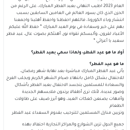
العام 2023 اطيب التهاني بعيد الفطر المبارك، على الرغم من
الحزن الذي كان يسود العالم في العامين السابقين بسبب
انتشار وباء الكورونا، فاللهم احفظنا واحفظ أهلينا واجمعنا
بهم علي خير وسعادة في يوم العيد المبارك ” حفظ الله عليكم
الأعياد لقرون، وألبسكم تقواه نور، أهنئكم بصوت عال، عيد فطر
سعيد يا أعزائي ”
أولا ما هو عيد الفطر، ولماذا سمي بعيد الفطر؟
ما هو عيد الفطر؟
يأتي
عيد الفطر
المبارك مباشرة بعد نهاية شهر رمضان،
للاحتفال بشكل كامل بانتهاء صيام الشهر الكريم ويجلب الفرح
والسعادة للمسلمين يتجسد الاحتفال بعيد الفطر بأشكال
وصور عديدة، لأنك ترى أطفالا يرتدون ملابسهم الجديدة
وأمهات يصنعن كعكات العيد، وهو أبرز ضيف على طاولات
الطعام
وتزيين منازل المسلمين للترحيب بقدوم السعداء عيد الفطر
جميع الدول تزين الشوارع والمراكز التجارية احتفالا بهذه