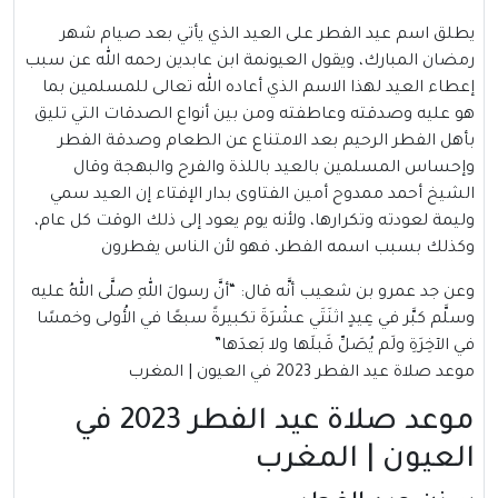
يطلق اسم عيد الفطر على العيد الذي يأتي بعد صيام شهر
رمضان المبارك، ويقول العيونمة ابن عابدين رحمه الله عن سبب
إعطاء العيد لهذا الاسم الذي أعاده الله تعالى للمسلمين بما
هو عليه وصدقته وعاطفته ومن بين أنواع الصدقات التي تليق
بأهل الفطر الرحيم بعد الامتناع عن الطعام وصدقة الفطر
وإحساس المسلمين بالعيد باللذة والفرح والبهجة وقال
الشيخ أحمد ممدوح أمين الفتاوى بدار الإفتاء إن العيد سمي
وليمة لعودته وتكرارها، ولأنه يوم يعود إلى ذلك الوقت كل عام،
وكذلك بسبب اسمه الفطر، فهو لأن الناس يفطرون
وعن جد عمرو بن شعيب أنَّه قال: “أنَّ رسولَ اللهِ صلَّى اللهُ عليه
وسلَّم كبَّر في عِيدٍ اثنَتَي عشْرَةَ تكبيرةً سبعًا في الأُولى وخمسًا
في الآخِرَةِ ولَم يُصَلِّ قَبلَها ولا بَعدَها”
موعد صلاة عيد الفطر 2023 في العيون | المغرب
موعد صلاة عيد الفطر 2023 في
العيون | المغرب