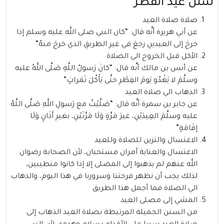
سنن عيد الفطر
صلاة صلاة العيد
عن أبي هريرة أنَّه قال: “كان النبي صلى الله عليه وسلم إذا
خرجَ إلى العيدينِ رجعَ في غيرِ الطريقِ الذي خرجَ منهُ”
الأكل قبل الخروج الي الصلاة
عن أنس بن مالك أنَّه قال: “كانَ رَسولُ اللَّهِ صَلَّى اللهُ عليه
وسلَّمَ لا يَغْدُو يَومَ الفِطْرِ حتَّى يَأْكُلَ تَمَراتٍ”
الذهاب الي صلاة العيد
عن جابر بن سمرة أنَّه قال: “صَلَّيْتُ مع رَسولِ اللهِ صَلَّى اللَّهُ
عليه وسلَّمَ العِيدَيْنِ، غيرَ مَرَّةٍ وَلَا مَرَّتَيْنِ، بغيرِ أَذَانٍ وَلَا
إقَامَةٍ”
الاغتسال والتزين للصلاة وللعيد
الاغتسال والعناية أمران مستحبان، لأن الصحابة رضوان
الله عنهم لم يذهبوا إلى المصلى إلا إذا كانوا متطيبين،
لذلك يجب أن نظهر فرحتنا وسرورنا في هذا اليوم، والذهاب
الي الصلاة فما أجمل هذا الطريق
المشي إلى مصلى العيد
من السنن الجميلة المرتبطة بصلاة العيد الذهاب إلى