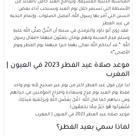
المناسبة الدينية المشرفة، وبرنامج العيد حافل بالعديد من
الأنشطة التي تستمر خلال يوم العيد ويستحب أداء بعض
السنن التي أمر بها رسول الله، أفضل الصلوات، وإتمام التحية
في عيد الفطر
فقد روى أبو داود والترمذي في سننه أن النَّبيُّ صلَّى الله عليهِ
وسلم قدِمَ المدينة ولهم يومَانِ يلعبُونَ فيهِمَا «فقال رسول
الله ” قد أبدلكم الله تعالى بهما خيرا منهما يوم الفطر ويوم
الأضحى”»
موعد صلاة عيد الفطر 2023 في العيون |
المغرب
لذا فإن قول عيد الفطر اكثر من يوم غير صحيح لأنه يوم واحد
فقط يوم العيد يوم فرح وسعادة وافراح المؤمنين في حياتهم
وفي دنياهم كما قال الله: ﴿قُلْ بِفَضْلِ اللَّهِ وَبِرَحْمَتِهِ فَبِذَلِكَ
فَلْيَفْرَحُوا هُوَ خَيْرٌ مِمَّا يَجْمَعُونَ﴾
موعد صلاة عيد الفطر 2023 في العيون | المغرب
لماذا سمي بعيد الفطر؟