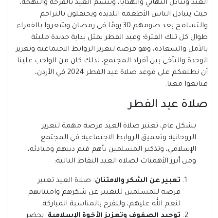
العيد وتبادل التهاني والهدايا، ويتسم العيد بالفرحة والبهجة،
حيث يتبادل الناس الأطعمة اللذيذة ويحتفلون بالتراحم
والتسامح بعد صومهم 30 يومًا في رمضان وشعروا بالفقراء
طوال كل تلك الفترة؛ وعيد الفطر يمثل بداية جديدة مليئة
بالأمل والسعادة، وهو فرصة لتعزيز الروابط الاجتماعية وتعزيز
الوحدة والتآخي بين أفراد المجتمع، لذلك كان من الواجب علينا
أن نطلعكم على موعد صلاة عيد الفطر 2024 في الأردن،
فتابعوا معنا.
صلاة عيد الفطر
بشكل عام، تعتبر صلاة العيد فرصة مهمة لتعزيز
الروحانية وتعميق الروابط الاجتماعية في المجتمع
الإسلامي، وتذكير المسلمين بأهم قيم دينهم ومبادئه،
ومن أبرز الأهميات لصلاة العيد النقاط التالية:
تعبير عن الشكر والامتنان
: صلاة العيد تعتبر
فرصة للمسلمين للتعبير عن شكرهم وامتنانهم
لنعم الله عليهم، وللفرح بالمناسبة المباركة.
توحيد الصفوف وتعزيز الأخوة الإسلامية
: يحضر