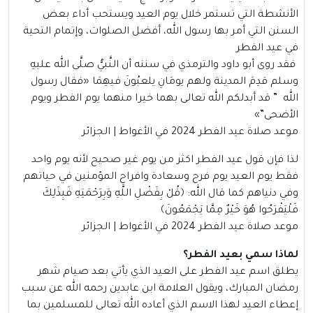
الأنشطة التي تستمر خلال يوم العيد ويستحب أداء بعض
السنن التي أمر بها رسول الله، أفضل الصلوات، وإتمام التحية
في عيد الفطر
فقد روى أبو داود والترمذي في سننه أن النَّبيُّ صلَّى الله عليهِ
وسلم قدِمَ المدينة ولهم يومَانِ يلعبُونَ فيهِمَا
«
فقال رسول
الله ” قد أبدلكم الله تعالى بهما خيرا منهما يوم الفطر ويوم
الأضحى”
»
موعد صلاة عيد الفطر 2024 في الأغواط | الجزائر
لذا فإن قول عيد الفطر اكثر من يوم غير صحيح لأنه يوم واحد
فقط يوم العيد يوم فرح وسعادة وافراح المؤمنين في حياتهم
وفي دنياهم كما قال الله:
﴿قُلْ بِفَضْلِ اللَّهِ وَبِرَحْمَتِهِ فَبِذَلِكَ
فَلْيَفْرَحُوا هُوَ خَيْرٌ مِمَّا يَجْمَعُونَ﴾
موعد صلاة عيد الفطر 2024 في الأغواط | الجزائر
لماذا سمي بعيد الفطر؟
يطلق اسم عيد الفطر على العيد الذي يأتي بعد صيام شهر
رمضان المبارك، ويقول العلامة ابن عابدين رحمه الله عن سبب
إعطاء العيد لهذا الاسم الذي أعاده الله تعالى للمسلمين بما