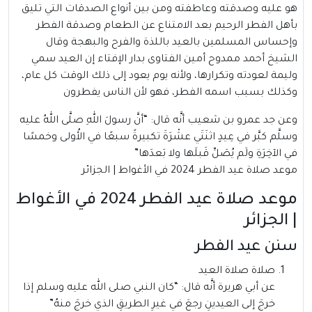
هو عليه وصدقته وعاطفته ومن بين أنواع الصدقات التي تليق
بأهل الفطر الرحيم بعد الامتناع عن الطعام وصدقة الفطر
وإحساس المسلمين بالعيد باللذة والفرح والبهجة وقال
الشيخ أحمد ممدوح أمين الفتاوى بدار الإفتاء إن العيد سمي
وليمة لعودته وتكرارها، ولأنه يوم يعود إلى ذلك الوقت كل عام،
وكذلك بسبب اسمه الفطر، فهو لأن الناس يفطرون
وعن جد عمرو بن شعيب أنَّه قال: “أنَّ رسولَ اللهِ صلَّى اللهُ عليه
وسلَّم كبَّر في عِيدٍ اثنَتَي عشْرَةَ تكبيرةً سبعًا في الأُولى وخمسًا
في الآخِرَةِ ولَم يُصَلِّ قَبلَها ولا بَعدَها”
موعد صلاة عيد الفطر 2024 في الأغواط | الجزائر
موعد صلاة عيد الفطر 2024 في الأغواط
| الجزائر
سنن عيد الفطر
صلاة صلاة العيد
عن أبي هريرة أنَّه قال: “كان النبي صلى الله عليه وسلم إذا
خرجَ إلى العيدينِ رجعَ في غيرِ الطريقِ الذي خرجَ منهُ”