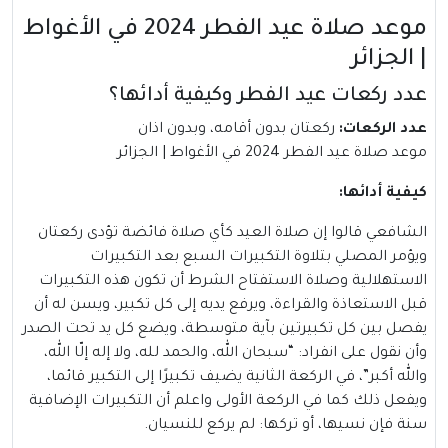
موعد صلاة عيد الفطر 2024 في الأغواط
| الجزائر
عدد ركعات عيد الفطر وكيفية أدائها؟
عدد الركعات:
ركعتان بدون أقامه، وبدون اذان
موعد صلاة عيد الفطر 2024 في الأغواط | الجزائر
كيفية أدائها:
الشافعي قالوا إن صلاة العيد كأي صلاة فائضة تؤدى ركعتان
ويؤمر المصلي بتلاوة التكبيرات السبع بعد التكبيرات
الاستهلالية وصلاة الاستفتاح الشرط أن تكون هذه التكبيرات
قبل الاستعاذة والقراءة، ويرفع يديه إلى كل تكبير، ويسن له أن
يفصل بين كل تكبيرتين بآية متوسطة، ويضع كل يد تحت الصدر
وأن نقول على انفراد: “سبحان الله، والحمد لله، ولا إله إلّا الله،
والله أكبر”، في الركعة الثانية يضيف تكبيرًا إلى التكبير قائما،
ويفعل ذلك كما في الركعة الأولى واعلم أن التكبيرات الإضافية
سنة فإن نسيها، أو تركها: لم يركع للنسيان.