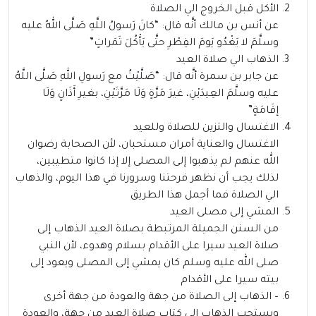
الأكل قبل الخروج الي الصلاة
عن أنس بن مالك أنَّه قال: “كانَ رَسولُ اللَّهِ صَلَّى اللهُ عليه
وسلَّمَ لا يَغْدُو يَومَ الفِطْرِ حتَّى يَأْكُلَ تَمَراتٍ”
الذهاب الي صلاة العيد
عن جابر بن سمرة أنَّه قال: “صَلَّيْتُ مع رَسولِ اللهِ صَلَّى اللَّهُ
عليه وسلَّمَ العِيدَيْنِ، غيرَ مَرَّةٍ وَلَا مَرَّتَيْنِ، بغيرِ أَذَانٍ وَلَا
إقَامَةٍ”
الاغتسال والتزين للصلاة وللعيد
الاغتسال والعناية أمران مستحبان، لأن الصحابة رضوان
الله عنهم لم يذهبوا إلى المصلى إلا إذا كانوا متطيبين،
لذلك يجب أن نظهر فرحتنا وسرورنا في هذا اليوم، والذهاب
الي الصلاة فما أجمل هذا الطريق
المشي إلى مصلى العيد
من السنن الجميلة المرتبطة بصلاة العيد الذهاب إلى
صلاة العيد سيرا على الأقدام بسلام وهدوء، لأن النبي
صلى الله عليه وسلم كان يمشي إلى المصلى ويعود إلى
بيته سيرا على الأقدام
– الذهاب إلى الصلاة من جهة والعودة من جهة أخرى
ويستحب الذهاب إلى كتاب صلاة العيد من جهة، والعودة