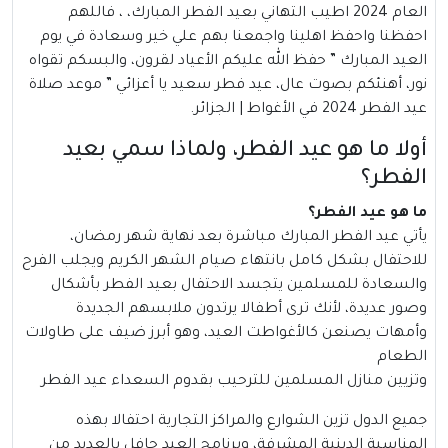
العام 2024 اطيب التهاني بعيد الفطر المبارك، ، فاللهم
احفظنا واحفظ اهلينا واجمعنا بهم علي خير وسعادة في يوم
العيد المبارك ” حفظ الله عليكم الأعياد لقرون، والبسكم تقواه
نور، أهنئكم بصوت عال، عيد فطر سعيد يا أعزائي ” موعد صلاة
عيد الفطر 2024 في الأغواط | الجزائر.
أولا ما هو عيد الفطر، ولماذا سمي بعيد
الفطر؟
ما هو عيد الفطر؟
يأتي
عيد الفطر
المبارك مباشرة بعد نهاية شهر رمضان،
للاحتفال بشكل كامل بانتهاء صيام الشهر الكريم ويجلب الفرح
والسعادة للمسلمين يتجسد الاحتفال بعيد الفطر بأشكال
وصور عديدة، لأنك ترى أطفالا يرتدون ملابسهم الجديدة
وأمهات يصنعن كالأغواطت العيد، وهو أبرز ضيف على طاولات
الطعام
وتزيين منازل المسلمين للترحيب بقدوم السعداء عيد الفطر
جميع الدول تزين الشوارع والمراكز التجارية احتفالا بهذه
المناسبة الدينية المشرفة، وبرنامج العيد حافل بالعديد من