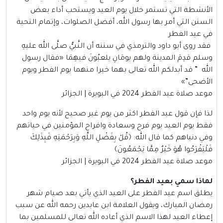
الأنشطة التي تستمر خلال يوم العيد ويستحب أداء بعض
السنن التي أمر بها رسول الله، أفضل الصلوات، وإتمام التحية
في عيد الفطر
فقد روى أبو داود والترمذي في سننه أن النَّبيُّ صلَّى الله عليهِ
وسلم قدِمَ المدينة ولهم يومَانِ يلعبُونَ فيهِمَا
«
فقال رسول
الله ” قد أبدلكم الله تعالى بهما خيرا منهما يوم الفطر ويوم
الأضحى”
»
موعد صلاة عيد الفطر 2024 في البويرة | الجزائر
لذا فإن قول عيد الفطر اكثر من يوم غير صحيح لأنه يوم واحد
فقط يوم العيد يوم فرح وسعادة وافراح المؤمنين في حياتهم
وفي دنياهم كما قال الله:
﴿قُلْ بِفَضْلِ اللَّهِ وَبِرَحْمَتِهِ فَبِذَلِكَ
فَلْيَفْرَحُوا هُوَ خَيْرٌ مِمَّا يَجْمَعُونَ﴾
موعد صلاة عيد الفطر 2024 في البويرة | الجزائر
لماذا سمي بعيد الفطر؟
يطلق اسم عيد الفطر على العيد الذي يأتي بعد صيام شهر
رمضان المبارك، ويقول العلامة ابن عابدين رحمه الله عن سبب
إعطاء العيد لهذا الاسم الذي أعاده الله تعالى للمسلمين بما