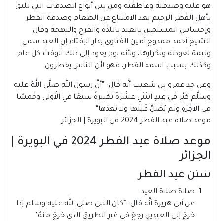
هو عليه وصدقته وعاطفته ومن بين أنواع الصدقات التي تليق
بأهل الفطر الرحيم بعد الامتناع عن الطعام وصدقة الفطر
وإحساس المسلمين بالعيد باللذة والفرح والبهجة وقال
الشيخ أحمد ممدوح أمين الفتاوى بدار الإفتاء إن العيد سمي
وليمة لعودته وتكرارها، ولأنه يوم يعود إلى ذلك الوقت كل عام،
وكذلك بسبب اسمه الفطر، فهو لأن الناس يفطرون
وعن جد عمرو بن شعيب أنَّه قال: “أنَّ رسولَ اللهِ صلَّى اللهُ عليه
وسلَّم كبَّر في عِيدٍ اثنَتَي عشْرَةَ تكبيرةً سبعًا في الأُولى وخمسًا
في الآخِرَةِ ولَم يُصَلِّ قَبلَها ولا بَعدَها”
موعد صلاة عيد الفطر 2024 في البويرة | الجزائر
موعد صلاة عيد الفطر 2024 في البويرة |
الجزائر
سنن عيد الفطر
صلاة صلاة العيد
عن أبي هريرة أنَّه قال: “كان النبي صلى الله عليه وسلم إذا
خرجَ إلى العيدينِ رجعَ في غيرِ الطريقِ الذي خرجَ منهُ”