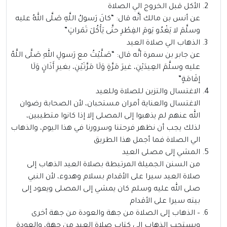
الأكل قبل الخروج الي الصلاة
عن أنس بن مالك أنَّه قال: “كانَ رَسولُ اللَّهِ صَلَّى اللهُ عليه
وسلَّمَ لا يَغْدُو يَومَ الفِطْرِ حتَّى يَأْكُلَ تَمَراتٍ”
الذهاب الي صلاة العيد
عن جابر بن سمرة أنَّه قال: “صَلَّيْتُ مع رَسولِ اللهِ صَلَّى اللَّهُ
عليه وسلَّمَ العِيدَيْنِ، غيرَ مَرَّةٍ وَلَا مَرَّتَيْنِ، بغيرِ أَذَانٍ وَلَا
إقَامَةٍ”
الاغتسال والتزين للصلاة وللعيد
الاغتسال والعناية أمران مستحبان، لأن الصحابة رضوان
الله عنهم لم يذهبوا إلى المصلى إلا إذا كانوا متطيبين،
لذلك يجب أن نظهر فرحتنا وسرورنا في هذا اليوم، والذهاب
الي الصلاة فما أجمل هذا الطريق
المشي إلى مصلى العيد
من السنن الجميلة المرتبطة بصلاة العيد الذهاب إلى
صلاة العيد سيرا على الأقدام بسلام وهدوء، لأن النبي
صلى الله عليه وسلم كان يمشي إلى المصلى ويعود إلى
بيته سيرا على الأقدام
– الذهاب إلى الصلاة من جهة والعودة من جهة أخرى
ويستحب الذهاب إلى كتاب صلاة العيد من جهة، والعودة