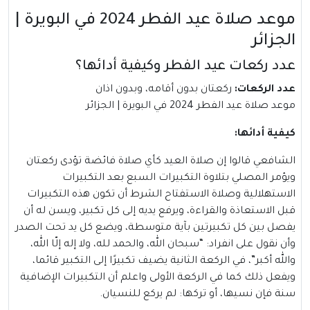
موعد صلاة عيد الفطر 2024 في البويرة |
الجزائر
عدد ركعات عيد الفطر وكيفية أدائها؟
عدد الركعات:
ركعتان بدون أقامه، وبدون اذان
موعد صلاة عيد الفطر 2024 في البويرة | الجزائر
كيفية أدائها:
الشافعي قالوا إن صلاة العيد كأي صلاة فائضة تؤدى ركعتان
ويؤمر المصلي بتلاوة التكبيرات السبع بعد التكبيرات
الاستهلالية وصلاة الاستفتاح الشرط أن تكون هذه التكبيرات
قبل الاستعاذة والقراءة، ويرفع يديه إلى كل تكبير، ويسن له أن
يفصل بين كل تكبيرتين بآية متوسطة، ويضع كل يد تحت الصدر
وأن نقول على انفراد: “سبحان الله، والحمد لله، ولا إله إلّا الله،
والله أكبر”، في الركعة الثانية يضيف تكبيرًا إلى التكبير قائما،
ويفعل ذلك كما في الركعة الأولى واعلم أن التكبيرات الإضافية
سنة فإن نسيها، أو تركها: لم يركع للنسيان.