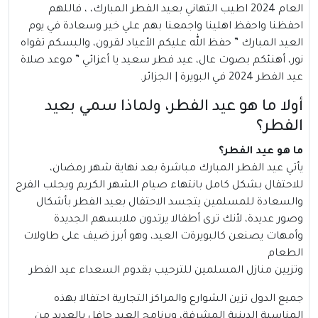
العام 2024 اطيب التهاني بعيد الفطر المبارك، ، فاللهم
احفظنا واحفظ اهلينا واجمعنا بهم علي خير وسعادة في يوم
العيد المبارك ” حفظ الله عليكم الأعياد لقرون، والبسكم تقواه
نور، أهنئكم بصوت عال، عيد فطر سعيد يا أعزائي ” موعد صلاة
عيد الفطر 2024 في البويرة | الجزائر.
أولا ما هو عيد الفطر، ولماذا سمي بعيد
الفطر؟
ما هو عيد الفطر؟
يأتي
عيد الفطر
المبارك مباشرة بعد نهاية شهر رمضان،
للاحتفال بشكل كامل بانتهاء صيام الشهر الكريم ويجلب الفرح
والسعادة للمسلمين يتجسد الاحتفال بعيد الفطر بأشكال
وصور عديدة، لأنك ترى أطفالا يرتدون ملابسهم الجديدة
وأمهات يصنعن كالبويرةت العيد، وهو أبرز ضيف على طاولات
الطعام
وتزيين منازل المسلمين للترحيب بقدوم السعداء عيد الفطر
جميع الدول تزين الشوارع والمراكز التجارية احتفالا بهذه
المناسبة الدينية المشرفة، وبرنامج العيد حافل بالعديد من