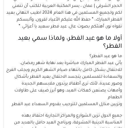
الحجر الشرقي |
عمان
، يسر المكتبة العربية للكتب أن تتمني
لكم ولجميع المسلمين في هذا العام 2024 اطيب التهاني بعيد
الفطر المبارك، ” حفظ الله عليكم الأعياد لقرون، وألبسكم
تقواه نور، أهنئكم بصوت عال، عيد فطر سعيد يا أعزائي .”
أولا ما هو عيد الفطر، ولماذا سمي بعيد
الفطر؟
ما هو عيد الفطر؟
يأتي
عيد الفطر
المبارك مباشرة بعد نهاية شهر رمضان،
للاحتفال بشكل كامل بانتهاء صيام الشهر الكريم ويجلب الفرح
والسعادة للمسلمين يتجسد الاحتفال بعيد الفطر بأشكال
وصور عديدة، لأنك ترى أطفالا يرتدون ملابسهم الجديدة
وأمهات يصنعن كعكات العيد، وهو أبرز ضيف على طاولات
الطعام
وتزيين منازل المسلمين للترحيب بقدوم السعداء عيد الفطر
جميع الدول تزين الشوارع والمراكز التجارية احتفالا بهذه
المناسبة الدينية المشرفة، وبرنامج العيد حافل بالعديد من