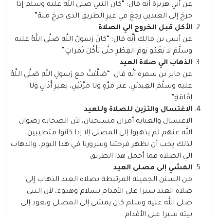
عن أبي هريرة أنَّه قال: “كان النبي صلى الله عليه وسلم إذا
خرجَ إلى العيدينِ رجعَ في غيرِ الطريقِ الذي خرجَ منهُ”
الأكل قبل الخروج الي الصلاة
عن أنس بن مالك أنَّه قال: “كانَ رَسولُ اللَّهِ صَلَّى اللهُ عليه
وسلَّمَ لا يَغْدُو يَومَ الفِطْرِ حتَّى يَأْكُلَ تَمَراتٍ”
الذهاب الي صلاة العيد
عن جابر بن سمرة أنَّه قال: “صَلَّيْتُ مع رَسولِ اللهِ صَلَّى اللَّهُ
عليه وسلَّمَ العِيدَيْنِ، غيرَ مَرَّةٍ وَلَا مَرَّتَيْنِ، بغيرِ أَذَانٍ وَلَا
إقَامَةٍ”
الاغتسال والتزين للصلاة وللعيد
الاغتسال والعناية أمران مستحبان، لأن الصحابة رضوان
الله عنهم لم يذهبوا إلى المصلى إلا إذا كانوا متطيبين،
لذلك يجب أن نظهر فرحتنا وسرورنا في هذا اليوم، والذهاب
الي الصلاة فما أجمل هذا الطريق
المشي إلى مصلى العيد
من السنن الجميلة المرتبطة بصلاة العيد الذهاب إلى
صلاة العيد سيرا على الأقدام بسلام وهدوء، لأن النبي
صلى الله عليه وسلم كان يمشي إلى المصلى ويعود إلى
بيته سيرا على الأقدام