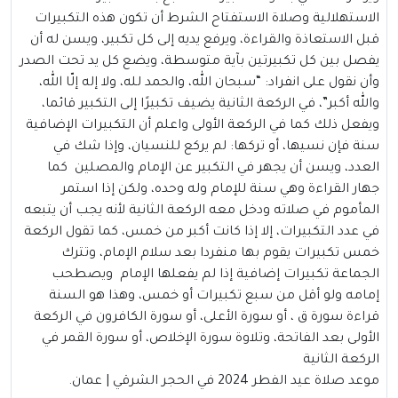
الاستهلالية وصلاة الاستفتاح الشرط أن تكون هذه التكبيرات
قبل الاستعاذة والقراءة، ويرفع يديه إلى كل تكبير، ويسن له أن
يفصل بين كل تكبيرتين بآية متوسطة، ويضع كل يد تحت الصدر
وأن نقول على انفراد: “سبحان الله، والحمد لله، ولا إله إلّا الله،
والله أكبر”، في الركعة الثانية يضيف تكبيرًا إلى التكبير قائما،
ويفعل ذلك كما في الركعة الأولى واعلم أن التكبيرات الإضافية
سنة فإن نسيها، أو تركها: لم يركع للنسيان، وإذا شك في
العدد، ويسن أن يجهر في التكبير عن الإمام والمصلين كما
جهار القراءة وهي سنة للإمام وله وحده، ولكن إذا استمر
المأموم في صلاته ودخل معه الركعة الثانية لأنه يجب أن يتبعه
في عدد التكبيرات، إلا إذا كانت أكبر من خمس، كما تقول الركعة
خمس تكبيرات يقوم بها منفردا بعد سلام الإمام، وتترك
الجماعة تكبيرات إضافية إذا لم يفعلها الإمام ويصطحب
إمامه ولو أقل من سبع تكبيرات أو خمس، وهذا هو السنة
قراءة سورة ق ، أو سورة الأعلى، أو سورة الكافرون في الركعة
الأولى بعد الفاتحة، وتلاوة سورة الإخلاص، أو سورة القمر في
الركعة الثانية
موعد صلاة عيد الفطر 2024 في الحجر الشرقي | عمان.