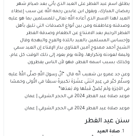
يطلق اسم عيد الفطر على العيد الذي يأتي بعد صيام شهر
رمضان المبارك، ويقول ابن عابدين رحمه الله عن سبب إعطاء
العيد لهذا الاسم الذي أعاده الله تعالى للمسلمين بما هو عليه
وصدقته وعاطفته ومن بين أنواع الصدقات التي تليق بأهل
الفطر الرحيم بعد الامتناع عن الطعام وصدقة الفطر
وإحساس المسلمين بالعيد باللذة والفرح والبهجة وقال
الشيخ أحمد ممدوح أمين الفتاوى بدار الإفتاء إن العيد سمي
وليمة لعودته وتكرارها، ولأنه يوم يعود إلى ذلك الوقت كل عام،
وكذلك بسبب اسمه الفطر، فهو لأن الناس يفطرون
وعن جد عمرو بن شعيب أنَّه قال: “أنَّ رسولَ اللهِ صلَّى اللهُ عليه
وسلَّم كبَّر في عِيدٍ اثنَتَي عشْرَةَ تكبيرةً سبعًا في الأُولى وخمسًا
في الآخِرَةِ ولَم يُصَلِّ قَبلَها ولا بَعدَها”
موعد صلاة عيد الفطر 2024 في الحجر الشرقي | عمان
موعد صلاة عيد الفطر 2024 في الحجر الشرقي | عمان
سنن عيد الفطر
صلاة العيد