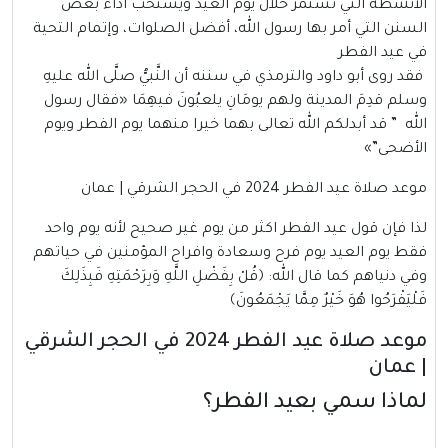
الأنشطة التي تستمر خلال يوم العيد ويستحب أداء بعض
السنن التي أمر بها رسول الله، أفضل الصلوات، وإتمام التحية
في عيد الفطر
فقد روى أبو داود والترمذي في سننه أن النَّبيُّ صلَّى الله عليهِ
وسلم قدِمَ المدينة ولهم يومَانِ يلعبُونَ فيهِمَا «فقال رسول
الله ” قد أبدلكم الله تعالى بهما خيرا منهما يوم الفطر ويوم
الأضحى”»
موعد صلاة عيد الفطر 2024 في الحجر الشرقي | عمان
لذا فإن قول عيد الفطر اكثر من يوم غير صحيح لأنه يوم واحد
فقط يوم العيد يوم فرح وسعادة وافراح المؤمنين في حياتهم
وفي دنياهم كما قال الله: ﴿قُلْ بِفَضْلِ اللَّهِ وَبِرَحْمَتِهِ فَبِذَلِكَ
فَلْيَفْرَحُوا هُوَ خَيْرٌ مِمَّا يَجْمَعُونَ﴾
موعد صلاة عيد الفطر 2024 في الحجر الشرقي
| عمان
لماذا سمي بعيد الفطر؟