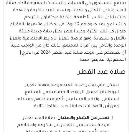
يجتمع المسلمون في المساجد والساحات المفتوحة لأداء صلاة
العيد وتبادل التهاني والهدايا، ويتسم العيد بالفرحة والبهجة،
حيث يتبادل الناس الأطعمة اللذيذة ويحتفلون بالتراحم
والتسامح بعد صومهم 30 يومًا في رمضان وشعروا بالفقراء
طوال كل تلك الفترة؛ وعيد الفطر يمثل بداية جديدة مليئة
بالأمل والسعادة، وهو فرصة لتعزيز الروابط الاجتماعية وتعزيز
الوحدة والتآخي بين أفراد المجتمع، لذلك كان من الواجب علينا
أن نطلعكم على موعد صلاة عيد الفطر 2024 في الخرج |
السعودية، فتابعوا معنا.
صلاة عيد الفطر
بشكل عام، تعتبر صلاة العيد فرصة مهمة لتعزيز
الروحانية وتعميق الروابط الاجتماعية في المجتمع
الإسلامي، وتذكير المسلمين بأهم قيم دينهم ومبادئه،
ومن أبرز الأهميات لصلاة العيد النقاط التالية:
تعبير عن الشكر والامتنان
: صلاة العيد تعتبر
فرصة للمسلمين للتعبير عن شكرهم وامتنانهم