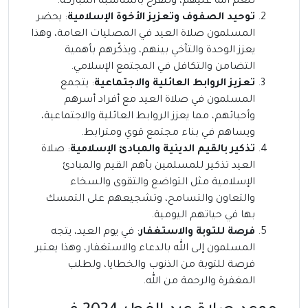
لنعم الله عليهم، وللفرح بالمناسبة المباركة.
توحيد الصفوف وتعزيز الأخوة الإسلامية
: يحضر
المسلمون صلاة العيد في المصليات العامة، وهذا
يعزز الوحدة والتآخي بينهم، ويذكّرهم بأهمية
التضامن والتكافل في المجتمع الإسلامي.
تعزيز الروابط العائلية والاجتماعية
: يتجمع
المسلمون في صلاة العيد مع أفراد أسرهم
وأحبائهم، مما يعزز الروابط العائلية والاجتماعية،
ويساهم في بناء مجتمع قوي ومترابط.
تذكير بالقيم الدينية والمبادئ الإسلامية
: صلاة
العيد تذكير للمسلمين بأهم القيم والمبادئ
الإسلامية مثل التواضع والتقوى والسخاء
والتعاون والتسامح، وتشجيعهم على التمسك
بها في حياتهم اليومية.
فرصة للتوبة والاستغفار
: في يوم العيد، يتجه
المسلمون إلى الله بالدعاء والاستغفار، وهذا يعتبر
فرصة للتوبة من الذنوب والخطايا، ولطلب
المغفرة والرحمة من الله.