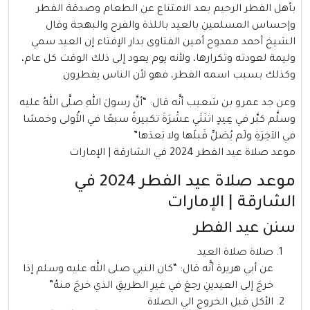
بأهل الفطر الرحيم بعد الامتناع عن الطعام وصدقة الفطر
وإحساس المسلمين بالعيد باللذة والفرح والبهجة وقال
الشيخ أحمد ممدوح أمين الفتاوى بدار الإفتاء إن العيد سمي
وليمة لعودته وتكرارها، ولأنه يوم يعود إلى ذلك الوقت كل عام،
وكذلك بسبب اسمه الفطر، فهو لأن الناس يفطرون
وعن جد عمرو بن شعيب أنَّه قال: “أنَّ رسولَ اللهِ صلَّى اللهُ عليه
وسلَّم كبَّر في عِيدٍ اثنَتَي عشْرَةَ تكبيرةً سبعًا في الأُولى وخمسًا
في الآخِرَةِ ولَم يُصَلِّ قَبلَها ولا بَعدَها”
موعد صلاة عيد الفطر 2024 في الشارقة | الإمارات
موعد صلاة عيد الفطر 2024 في
الشارقة | الإمارات
سنن عيد الفطر
صلاة صلاة العيد
عن أبي هريرة أنَّه قال: “كان النبي صلى الله عليه وسلم إذا
خرجَ إلى العيدينِ رجعَ في غيرِ الطريقِ الذي خرجَ منهُ”
الأكل قبل الخروج الي الصلاة