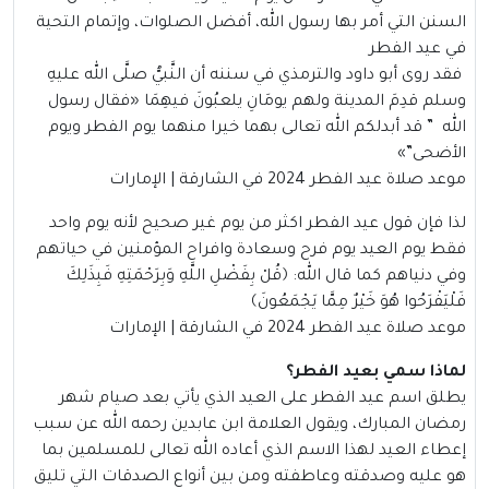
السنن التي أمر بها رسول الله، أفضل الصلوات، وإتمام التحية
في عيد الفطر
فقد روى أبو داود والترمذي في سننه أن النَّبيُّ صلَّى الله عليهِ
وسلم قدِمَ المدينة ولهم يومَانِ يلعبُونَ فيهِمَا
«
فقال رسول
الله ” قد أبدلكم الله تعالى بهما خيرا منهما يوم الفطر ويوم
الأضحى”
»
موعد صلاة عيد الفطر 2024 في الشارقة | الإمارات
لذا فإن قول عيد الفطر اكثر من يوم غير صحيح لأنه يوم واحد
فقط يوم العيد يوم فرح وسعادة وافراح المؤمنين في حياتهم
وفي دنياهم كما قال الله:
﴿قُلْ بِفَضْلِ اللَّهِ وَبِرَحْمَتِهِ فَبِذَلِكَ
فَلْيَفْرَحُوا هُوَ خَيْرٌ مِمَّا يَجْمَعُونَ﴾
موعد صلاة عيد الفطر 2024 في الشارقة | الإمارات
لماذا سمي بعيد الفطر؟
يطلق اسم عيد الفطر على العيد الذي يأتي بعد صيام شهر
رمضان المبارك، ويقول العلامة ابن عابدين رحمه الله عن سبب
إعطاء العيد لهذا الاسم الذي أعاده الله تعالى للمسلمين بما
هو عليه وصدقته وعاطفته ومن بين أنواع الصدقات التي تليق