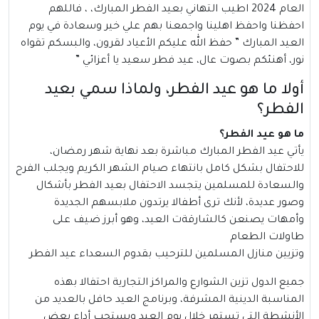
العام 2024 اطيب التهاني بعيد الفطر المبارك، ، فاللهم
احفظنا واحفظ اهلينا واجمعنا بهم علي خير وسعادة في يوم
العيد المبارك ” حفظ الله عليكم الأعياد لقرون، والبسكم تقواه
نور، أهنئكم بصوت عال، عيد فطر سعيد يا أعزائي ”
أولا ما هو عيد الفطر، ولماذا سمي بعيد
الفطر؟
ما هو عيد الفطر؟
يأتي
عيد الفطر
المبارك مباشرة بعد نهاية شهر رمضان،
للاحتفال بشكل كامل بانتهاء صيام الشهر الكريم ويجلب الفرح
والسعادة للمسلمين يتجسد الاحتفال بعيد الفطر بأشكال
وصور عديدة، لأنك ترى أطفالا يرتدون ملابسهم الجديدة
وأمهات يصنعن كالشارقةت العيد، وهو أبرز ضيف على
طاولات الطعام
وتزيين منازل المسلمين للترحيب بقدوم السعداء عيد الفطر
جميع الدول تزين الشوارع والمراكز التجارية احتفالا بهذه
المناسبة الدينية المشرفة، وبرنامج العيد حافل بالعديد من
الأنشطة التي تستمر خلال يوم العيد ويستحب أداء بعض