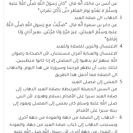
عن أنس بن مالك أنَّه قال: “كانَ رَسولُ اللَّهِ صَلَّى اللهُ عليه
وسلَّمَ لا يَغْدُو يَومَ الفِطْرِ حتَّى يَأْكُلَ تَمَراتٍ”
الذهاب الي صلاة العيد
عن جابر بن سمرة أنَّه قال: “صَلَّيْتُ مع رَسولِ اللهِ صَلَّى اللَّهُ
عليه وسلَّمَ العِيدَيْنِ، غيرَ مَرَّةٍ وَلَا مَرَّتَيْنِ، بغيرِ أَذَانٍ وَلَا
إقَامَةٍ”
الاغتسال والتزين للصلاة وللعيد
الاغتسال والعناية أمران مستحبان، لأن الصحابة رضوان
الله عنهم لم يذهبوا إلى المصلى إلا إذا كانوا متطيبين،
لذلك يجب أن نظهر فرحتنا وسرورنا في هذا اليوم، والذهاب
الي الصلاة فما أجمل هذا الطريق
المشي إلى مصلى العيد
من السنن الجميلة المرتبطة بصلاة العيد الذهاب إلى
صلاة العيد سيرا على الأقدام بسلام وهدوء، لأن النبي
صلى الله عليه وسلم كان يمشي إلى المصلى ويعود إلى
بيته سيرا على الأقدام
– الذهاب إلى الصلاة من جهة والعودة من جهة أخرى
ويستحب الذهاب إلى كتاب صلاة العيد من جهة، والعودة
إلى المنزل من جهة أخرى، لأن رسول الله صلى الله عليه