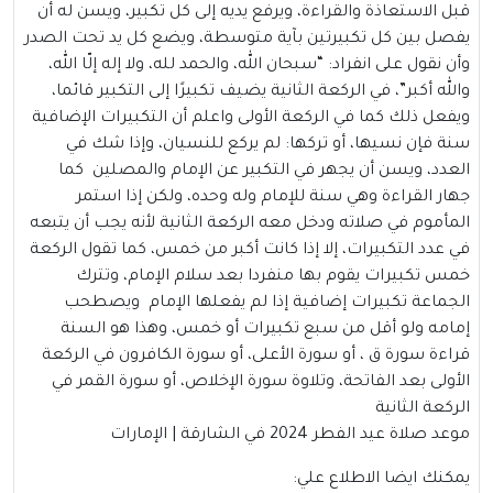
قبل الاستعاذة والقراءة، ويرفع يديه إلى كل تكبير، ويسن له أن
يفصل بين كل تكبيرتين بآية متوسطة، ويضع كل يد تحت الصدر
وأن نقول على انفراد: “سبحان الله، والحمد لله، ولا إله إلّا الله،
والله أكبر”، في الركعة الثانية يضيف تكبيرًا إلى التكبير قائما،
ويفعل ذلك كما في الركعة الأولى واعلم أن التكبيرات الإضافية
سنة فإن نسيها، أو تركها: لم يركع للنسيان، وإذا شك في
العدد، ويسن أن يجهر في التكبير عن الإمام والمصلين كما
جهار القراءة وهي سنة للإمام وله وحده، ولكن إذا استمر
المأموم في صلاته ودخل معه الركعة الثانية لأنه يجب أن يتبعه
في عدد التكبيرات، إلا إذا كانت أكبر من خمس، كما تقول الركعة
خمس تكبيرات يقوم بها منفردا بعد سلام الإمام، وتترك
الجماعة تكبيرات إضافية إذا لم يفعلها الإمام ويصطحب
إمامه ولو أقل من سبع تكبيرات أو خمس، وهذا هو السنة
قراءة سورة ق ، أو سورة الأعلى، أو سورة الكافرون في الركعة
الأولى بعد الفاتحة، وتلاوة سورة الإخلاص، أو سورة القمر في
الركعة الثانية
موعد صلاة عيد الفطر 2024 في الشارقة | الإمارات
يمكنك ايضا الاطلاع علي: