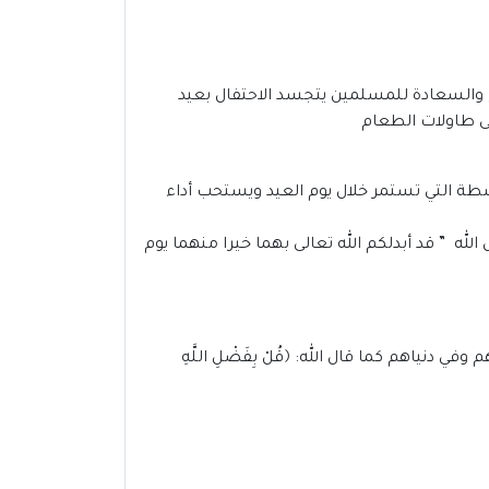
 والسعادة للمسلمين يتجسد الاحتفال بعيد
ى طاولات الطعام
أنشطة التي تستمر خلال يوم العيد ويستحب أداء
ل الله ” قد أبدلكم الله تعالى بهما خيرا منهما يوم
نياهم كما قال الله: ﴿قُلْ بِفَضْلِ اللَّهِ