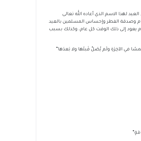
يد لهذا الاسم الذي أعاده الله تعالى
طعام وصدقة الفطر وإحساس المسلمين بالعيد
 يوم يعود إلى ذلك الوقت كل عام، وكذلك بسبب
 في الآخِرَةِ ولَم يُصَلِّ قَبلَها ولا بَعدَها”
مَةٍ”