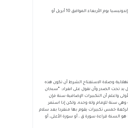
في غضون أسابيع قليلة، سنشهد مباركة شهر رمضان المبارك 2024-1445،من المحتمل أن يوافق عيد الفطر 2024 فى إندونيسيا يوم الأربعاء الموافق 10 أبريل أو
تهلالية وصلاة الاستفتاح الشرط أن تكون هذه
 يد تحت الصدر وأن نقول على انفراد: “سبحان
ة الأولى واعلم أن التكبيرات الإضافية سنة فإن
 وهي سنة للإمام وله وحده، ولكن إذا استمر
 الركعة خمس تكبيرات يقوم بها منفردا بعد سلام
و السنة قراءة سورة ق ، أو سورة الأعلى، أو