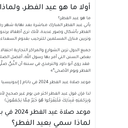
أولا ما هو عيد الفطر، ولما
ما هو عيد الفطر؟
يأتي
عيد الفطر
المبارك مباشرة بعد نهاية شهر رم
الفطر بأشكال وصور عديدة، لأنك ترى أطفالا يرت
وتزيين منازل المسلمين للترحيب بقدوم السعداء 
جميع الدول تزين الشوارع والمراكز التجارية احتفا
بعض السنن التي أمر بها رسول الله، أفضل الصلوا
فقد روى أبو داود والترمذي في سننه أن النَّبيُّ صلَّ
الفطر ويوم الأضحى”»
موعد صلاة عيد الفطر 2024 في باتام | إندونيسيا
لذا فإن قول عيد الفطر اكثر من يوم غير صحيح لأنه ي
وَبِرَحْمَتِهِ فَبِذَلِكَ فَلْيَفْرَحُوا هُوَ خَيْرٌ مِمَّا يَجْمَعُونَ﴾
موعد صلاة عيد الفطر 2024 في باتام | إندونيسيا
لماذا سمي بعيد الفطر؟