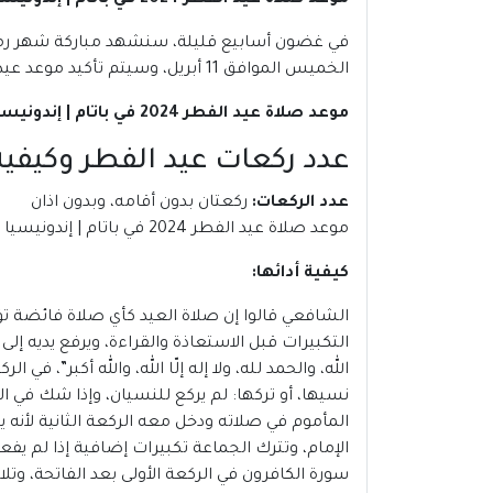
موعد صلاة عيد الفطر 2024 في باتام | إندونيسيا
الخميس الموافق 11 أبريل، وسيتم تأكيد موعد عيد الفطر 2024 فى إندونيسيا، بعد استطلاع هلال شهر شوال.
موعد صلاة عيد الفطر 2024 في باتام | إندونيسيا
عدد ركعات عيد الفطر وكيفية 
عدد الركعات
:
ركعتان بدون أقامه، وبدون اذان
موعد صلاة عيد الفطر 2024 في باتام | إندونيسيا
كيفية أدائها
:
الشافعي قالوا إن صلاة العيد كأي صلاة فائضة تؤ
التكبيرات قبل الاستعاذة والقراءة، ويرفع يديه إ
الله، والحمد لله، ولا إله إلّا الله، والله أكبر”، ف
نسيها، أو تركها: لم يركع للنسيان، وإذا شك في ا
المأموم في صلاته ودخل معه الركعة الثانية لأنه 
الإمام، وتترك الجماعة تكبيرات إضافية إذا لم ي
سورة الكافرون في الركعة الأولى بعد الفاتحة، وتلا