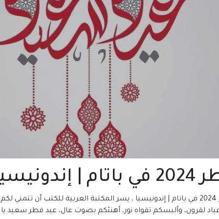
نيسيا
إندونيسيا
أعياد لقرون، وألبسكم تقواه نور، أهنئكم بصوت عال، عيد فطر سعيد يا أع