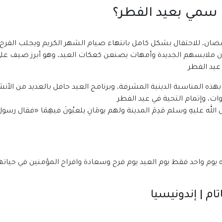
ذا سمي بعيد الفطر؟
ضان، للاحتفال بشكل كامل بانتهاء صيام الشهر الكريم ويجلب الفرح
دون ملابسهم الجديدة وأمهات يصنعن كعكات العيد، وهو أبرز ضيف عل
عيد الفطر
لا بهذه المناسبة الدينية المشرفة، وبرنامج العيد حافل بالعديد من ال
ت، وإتمام التحية في عيد الفطر
ى الله عليهِ وسلم قدِمَ المدينة ولهم يومَانِ يلعبُونَ فيهِمَا «فقال رسو
وم واحد فقط يوم العيد يوم فرح وسعادة وافراح المؤمنين في حياتهم وفي د