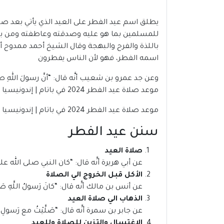
يطلق اسم عيد الفطر على العيد الذي يأتي بعد صيا
للمسلمين بما هو عليه وصدقته وعاطفته ومن بين
باللذة والفرح والبهجة وقال الشيخ أحمد ممدوح أم
اسمه الفطر، فهو لأن الناس يفطرون
وعن جد عمرو بن شعيب أنَّه قال: “أنَّ رسولَ اللهِ صلَّى ا
موعد صلاة عيد الفطر 2024 في باتام | إندونيسيا
موعد صلاة عيد الفطر 2024 في باتام | إندونيسيا
سنن عيد الفطر
صلاة العيد
عن أبي هريرة أنَّه قال: “كان النبي صلى الله علي
الأكل قبل الخروج الي الصلاة
عن أنس بن مالك أنَّه قال: “كانَ رَسولُ اللَّهِ صَلَّى ال
الذهاب الي صلاة العيد
عن جابر بن سمرة أنَّه قال: “صَلَّيْتُ مع رَسولِ اللهِ صَلَّ
الاغتسال والتزين للصلاة وللعيد