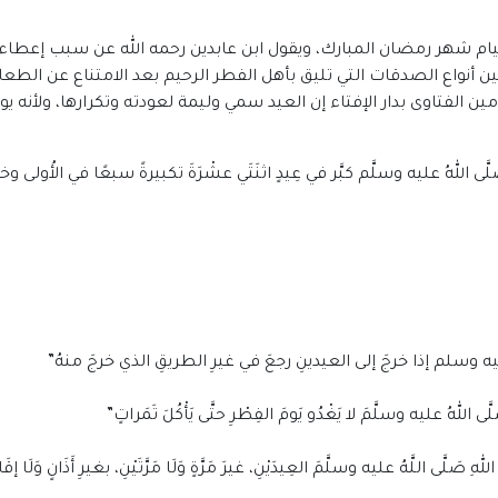
م شهر رمضان المبارك، ويقول ابن عابدين رحمه الله عن سبب إعطاء الع
 أنواع الصدقات التي تليق بأهل الفطر الرحيم بعد الامتناع عن ال
ين الفتاوى بدار الإفتاء إن العيد سمي وليمة لعودته وتكرارها، ولأنه
للهُ عليه وسلَّم كبَّر في عِيدٍ اثنَتَي عشْرَةَ تكبيرةً سبعًا في الأُولى وخمسًا
ه وسلم إذا خرجَ إلى العيدينِ رجعَ في غيرِ الطريقِ الذي خرجَ منهُ”
لهُ عليه وسلَّمَ لا يَغْدُو يَومَ الفِطْرِ حتَّى يَأْكُلَ تَمَراتٍ”
ى اللَّهُ عليه وسلَّمَ العِيدَيْنِ، غيرَ مَرَّةٍ وَلَا مَرَّتَيْنِ، بغيرِ أَذَانٍ وَلَا إقَا