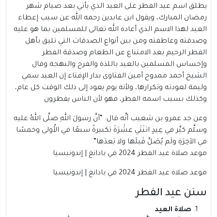
يطلق اسم عيد الفطر على العيد الذي يأتي بعد صيام شهر
رمضان المبارك، ويقول ابن عابدين رحمه الله عن سبب إعطاء
العيد لهذا الاسم الذي أعاده الله تعالى للمسلمين بما هو عليه
وصدقته وعاطفته ومن بين أنواع الصدقات التي تليق بأهل
الفطر الرحيم بعد الامتناع عن الطعام وصدقة الفطر
وإحساس المسلمين بالعيد باللذة والفرح والبهجة وقال
الشيخ أحمد ممدوح أمين الفتاوى بدار الإفتاء إن العيد سمي
وليمة لعودته وتكرارها، ولأنه يوم يعود إلى ذلك الوقت كل عام،
وكذلك بسبب اسمه الفطر، فهو لأن الناس يفطرون
وعن جد عمرو بن شعيب أنَّه قال: “أنَّ رسولَ اللهِ صلَّى اللهُ عليه
وسلَّم كبَّر في عِيدٍ اثنَتَي عشْرَةَ تكبيرةً سبعًا في الأُولى وخمسًا
في الآخِرَةِ ولَم يُصَلِّ قَبلَها ولا بَعدَها”
موعد صلاة عيد الفطر 2024 في بادانغ | إندونيسيا
موعد صلاة عيد الفطر 2024 في بادانغ | إندونيسيا
سنن عيد الفطر
صلاة العيد