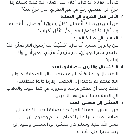
عن أبي هريرة أنَّه قال: “كان النبي صلى الله عليه وسلم إذا
خرجَ إلى العيدينِ رجعَ في غيرِ الطريقِ الذي خرجَ منهُ”
الأكل قبل الخروج الي الصلاة
عن أنس بن مالك أنَّه قال: “كانَ رَسولُ اللَّهِ صَلَّى اللهُ عليه
وسلَّمَ لا يَغْدُو يَومَ الفِطْرِ حتَّى يَأْكُلَ تَمَراتٍ”
الذهاب الي صلاة العيد
عن جابر بن سمرة أنَّه قال: “صَلَّيْتُ مع رَسولِ اللهِ صَلَّى اللَّهُ
عليه وسلَّمَ العِيدَيْنِ، غيرَ مَرَّةٍ وَلَا مَرَّتَيْنِ، بغيرِ أَذَانٍ وَلَا
إقَامَةٍ”
الاغتسال والتزين للصلاة وللعيد
الاغتسال والعناية أمران مستحبان، لأن الصحابة رضوان
الله عنهم لم يذهبوا إلى المصلى إلا إذا كانوا متطيبين،
لذلك يجب أن نظهر فرحتنا وسرورنا في هذا اليوم، والذهاب
الي الصلاة فما أجمل هذا الطريق
المشي إلى مصلى العيد
من السنن الجميلة المرتبطة بصلاة العيد الذهاب إلى
صلاة العيد سيرا على الأقدام بسلام وهدوء، لأن النبي
صلى الله عليه وسلم كان يمشي إلى المصلى ويعود إلى
بيته سيرا على الأقدام