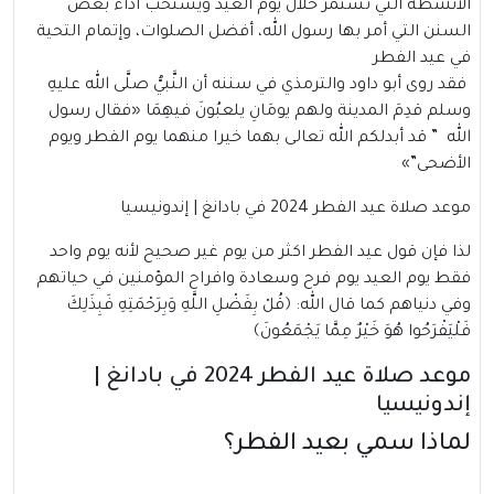
الأنشطة التي تستمر خلال يوم العيد ويستحب أداء بعض
السنن التي أمر بها رسول الله، أفضل الصلوات، وإتمام التحية
في عيد الفطر
فقد روى أبو داود والترمذي في سننه أن النَّبيُّ صلَّى الله عليهِ
وسلم قدِمَ المدينة ولهم يومَانِ يلعبُونَ فيهِمَا «فقال رسول
الله ” قد أبدلكم الله تعالى بهما خيرا منهما يوم الفطر ويوم
الأضحى”»
موعد صلاة عيد الفطر 2024 في بادانغ | إندونيسيا
لذا فإن قول عيد الفطر اكثر من يوم غير صحيح لأنه يوم واحد
فقط يوم العيد يوم فرح وسعادة وافراح المؤمنين في حياتهم
وفي دنياهم كما قال الله: ﴿قُلْ بِفَضْلِ اللَّهِ وَبِرَحْمَتِهِ فَبِذَلِكَ
فَلْيَفْرَحُوا هُوَ خَيْرٌ مِمَّا يَجْمَعُونَ﴾
موعد صلاة عيد الفطر 2024 في بادانغ |
إندونيسيا
لماذا سمي بعيد الفطر؟