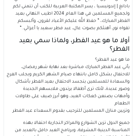
بادانغ |
إندونيسيا
، يسر المكتبة العربية للكتب أن تتمني لكم
ولجميع المسلمين في هذا العام 2024 اطيب التهاني بعيد
الفطر المبارك، ” حفظ الله عليكم الأعياد لقرون، وألبسكم
تقواه نور، أهنئكم بصوت عال، عيد فطر سعيد يا أعزائي .”
أولا ما هو عيد الفطر، ولماذا سمي بعيد
الفطر؟
ما هو عيد الفطر؟
يأتي
عيد الفطر
المبارك مباشرة بعد نهاية شهر رمضان،
للاحتفال بشكل كامل بانتهاء صيام الشهر الكريم ويجلب الفرح
والسعادة للمسلمين يتجسد الاحتفال بعيد الفطر بأشكال
وصور عديدة، لأنك ترى أطفالا يرتدون ملابسهم الجديدة
وأمهات يصنعن كعكات العيد، وهو أبرز ضيف على طاولات
الطعام
وتزيين منازل المسلمين للترحيب بقدوم السعداء عيد الفطر
جميع الدول تزين الشوارع والمراكز التجارية احتفالا بهذه
المناسبة الدينية المشرفة، وبرنامج العيد حافل بالعديد من