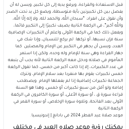
قبل الاستعاذة والقراءة، ويرفع يديه إلى كل تكبير، ويسن له أن
يفصل بين كل تكبيرتين بآية متوسطة، ويضع كل يد تحت الصدر
وأن نقول على انفراد: “سبحان الله، والحمد لله، ولا إله إلّا الله،
والله أكبر”، في الركعة الثانية يضيف تكبيرًا إلى التكبير قائما،
ويفعل ذلك كما في الركعة الأولى واعلم أن التكبيرات الإضافية
سنة فإن نسيها، أو تركها: لم يركع للنسيان، وإذا شك في
العدد، ويسن أن يجهر في التكبير عن الإمام والمصلين كما
جهار القراءة وهي سنة للإمام وله وحده، ولكن إذا استمر
المأموم في صلاته ودخل معه الركعة الثانية لأنه يجب أن يتبعه
في عدد التكبيرات، إلا إذا كانت أكبر من خمس، كما تقول الركعة
خمس تكبيرات يقوم بها منفردا بعد سلام الإمام، وتترك
الجماعة تكبيرات إضافية إذا لم يفعلها الإمام ويصطحب
إمامه ولو أقل من سبع تكبيرات أو خمس، وهذا هو السنة
قراءة سورة ق ، أو سورة الأعلى، أو سورة الكافرون في الركعة
الأولى بعد الفاتحة، وتلاوة سورة الإخلاص، أو سورة القمر في
الركعة الثانية
موعد صلاة عيد الفطر 2024 في بادانغ | إندونيسيا.
يمكنك رؤية موعد صلاه العيد في مختلف