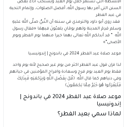
الأنشطة التي تستمر خلال يوم العيد ويستحب أداء بعض
السنن التي أمر بها رسول الله، أفضل الصلوات، وإتمام التحية
في عيد الفطر
فقد روى أبو داود والترمذي في سننه أن النَّبيُّ صلَّى الله عليهِ
وسلم قدِمَ المدينة ولهم يومَانِ يلعبُونَ فيهِمَا «فقال رسول
الله ” قد أبدلكم الله تعالى بهما خيرا منهما يوم الفطر ويوم
الأضحى”»
موعد صلاة عيد الفطر 2024 في باندونج | إندونيسيا
لذا فإن قول عيد الفطر اكثر من يوم غير صحيح لأنه يوم واحد
فقط يوم العيد يوم فرح وسعادة وافراح المؤمنين في حياتهم
وفي دنياهم كما قال الله: ﴿قُلْ بِفَضْلِ اللَّهِ وَبِرَحْمَتِهِ فَبِذَلِكَ
فَلْيَفْرَحُوا هُوَ خَيْرٌ مِمَّا يَجْمَعُونَ﴾
موعد صلاة عيد الفطر 2024 في باندونج |
إندونيسيا
لماذا سمي بعيد الفطر؟