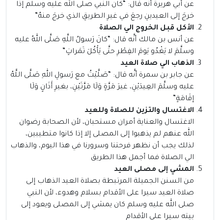
عن أبي هريرة أنَّه قال: “كان النبي صلى الله عليه وسلم إذا
خرجَ إلى العيدينِ رجعَ في غيرِ الطريقِ الذي خرجَ منهُ”
الأكل قبل الخروج الي الصلاة
عن أنس بن مالك أنَّه قال: “كانَ رَسولُ اللَّهِ صَلَّى اللهُ عليه
وسلَّمَ لا يَغْدُو يَومَ الفِطْرِ حتَّى يَأْكُلَ تَمَراتٍ”
الذهاب الي صلاة العيد
عن جابر بن سمرة أنَّه قال: “صَلَّيْتُ مع رَسولِ اللهِ صَلَّى اللَّهُ
عليه وسلَّمَ العِيدَيْنِ، غيرَ مَرَّةٍ وَلَا مَرَّتَيْنِ، بغيرِ أَذَانٍ وَلَا
إقَامَةٍ”
الاغتسال والتزين للصلاة وللعيد
الاغتسال والعناية أمران مستحبان، لأن الصحابة رضوان
الله عنهم لم يذهبوا إلى المصلى إلا إذا كانوا متطيبين،
لذلك يجب أن نظهر فرحتنا وسرورنا في هذا اليوم، والذهاب
الي الصلاة فما أجمل هذا الطريق
المشي إلى مصلى العيد
من السنن الجميلة المرتبطة بصلاة العيد الذهاب إلى
صلاة العيد سيرا على الأقدام بسلام وهدوء، لأن النبي
صلى الله عليه وسلم كان يمشي إلى المصلى ويعود إلى
بيته سيرا على الأقدام