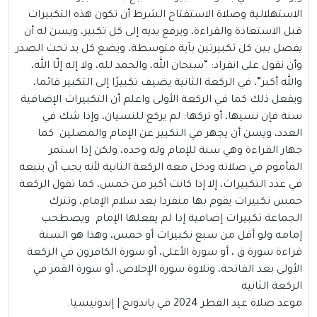
الاستهلالية وصلاة الاستفتاح الشرط أن تكون هذه التكبيرات
قبل الاستعاذة والقراءة، ويرفع يديه إلى كل تكبير، ويسن له أن
يفصل بين كل تكبيرتين بآية متوسطة، ويضع كل يد تحت الصدر
وأن نقول على انفراد: “سبحان الله، والحمد لله، ولا إله إلّا الله،
والله أكبر”، في الركعة الثانية يضيف تكبيرًا إلى التكبير قائما،
ويفعل ذلك كما في الركعة الأولى واعلم أن التكبيرات الإضافية
سنة فإن نسيها، أو تركها: لم يركع للنسيان، وإذا شك في
العدد، ويسن أن يجهر في التكبير عن الإمام والمصلين كما
جهار القراءة وهي سنة للإمام وله وحده، ولكن إذا استمر
المأموم في صلاته ودخل معه الركعة الثانية لأنه يجب أن يتبعه
في عدد التكبيرات، إلا إذا كانت أكبر من خمس، كما تقول الركعة
خمس تكبيرات يقوم بها منفردا بعد سلام الإمام، وتترك
الجماعة تكبيرات إضافية إذا لم يفعلها الإمام ويصطحب
إمامه ولو أقل من سبع تكبيرات أو خمس، وهذا هو السنة
قراءة سورة ق ، أو سورة الأعلى، أو سورة الكافرون في الركعة
الأولى بعد الفاتحة، وتلاوة سورة الإخلاص، أو سورة القمر في
الركعة الثانية
موعد صلاة عيد الفطر 2024 في باندونج | إندونيسيا.