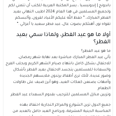
باندونج |
إندونيسيا
، يسر المكتبة العربية للكتب أن تتمني لكم
ولجميع المسلمين في هذا العام 2024 اطيب التهاني بعيد
الفطر المبارك، ” حفظ الله عليكم الأعياد لقرون، وألبسكم
تقواه نور، أهنئكم بصوت عال، عيد فطر سعيد يا أعزائي .”
أولا ما هو عيد الفطر، ولماذا سمي بعيد
الفطر؟
ما هو عيد الفطر؟
يأتي
عيد الفطر
المبارك مباشرة بعد نهاية شهر رمضان،
للاحتفال بشكل كامل بانتهاء صيام الشهر الكريم ويجلب الفرح
والسعادة للمسلمين يتجسد الاحتفال بعيد الفطر بأشكال
وصور عديدة، لأنك ترى أطفالا يرتدون ملابسهم الجديدة
وأمهات يصنعن كعكات العيد، وهو أبرز ضيف على طاولات
الطعام
وتزيين منازل المسلمين للترحيب بقدوم السعداء عيد الفطر
جميع الدول تزين الشوارع والمراكز التجارية احتفالا بهذه
المناسبة الدينية المشرفة، وبرنامج العيد حافل بالعديد من