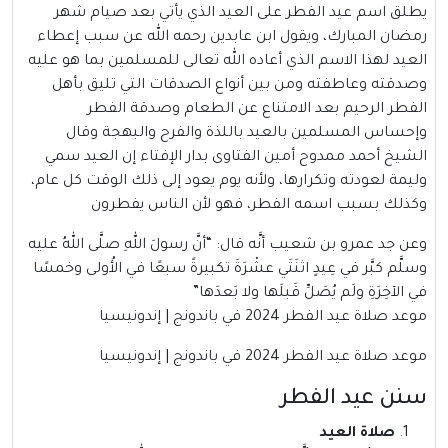
يطلق اسم عيد الفطر على العيد الذي يأتي بعد صيام شهر
رمضان المبارك، ويقول ابن عابدين رحمه الله عن سبب إعطاء
العيد لهذا الاسم الذي أعاده الله تعالى للمسلمين بما هو عليه
وصدقته وعاطفته ومن بين أنواع الصدقات التي تليق بأهل
الفطر الرحيم بعد الامتناع عن الطعام وصدقة الفطر
وإحساس المسلمين بالعيد باللذة والفرح والبهجة وقال
الشيخ أحمد ممدوح أمين الفتاوى بدار الإفتاء إن العيد سمي
وليمة لعودته وتكرارها، ولأنه يوم يعود إلى ذلك الوقت كل عام،
وكذلك بسبب اسمه الفطر، فهو لأن الناس يفطرون
وعن جد عمرو بن شعيب أنَّه قال: “أنَّ رسولَ اللهِ صلَّى اللهُ عليه
وسلَّم كبَّر في عِيدٍ اثنَتَي عشْرَةَ تكبيرةً سبعًا في الأُولى وخمسًا
في الآخِرَةِ ولَم يُصَلِّ قَبلَها ولا بَعدَها”
موعد صلاة عيد الفطر 2024 في باندونج | إندونيسيا
موعد صلاة عيد الفطر 2024 في باندونج | إندونيسيا
سنن عيد الفطر
صلاة العيد