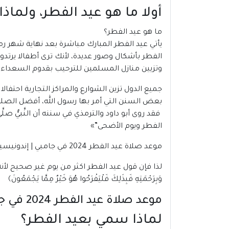
أولا ما هو عيد الفطر، ولما
ما هو عيد الفطر؟
يأتي
عيد الفطر
المبارك مباشرة بعد نهاية شهر رم
الفطر بأشكال وصور عديدة، لأنك ترى أطفالا يرت
وتزيين منازل المسلمين للترحيب بقدوم السعداء 
جميع الدول تزين الشوارع والمراكز التجارية احتفا
بعض السنن التي أمر بها رسول الله، أفضل الصلوا
فقد روى أبو داود والترمذي في سننه أن النَّبيُّ صلَّ
الفطر ويوم الأضحى”»
موعد صلاة عيد الفطر 2024 في جامبي | إندونيسيا
لذا فإن قول عيد الفطر اكثر من يوم غير صحيح لأنه ي
وَبِرَحْمَتِهِ فَبِذَلِكَ فَلْيَفْرَحُوا هُوَ خَيْرٌ مِمَّا يَجْمَعُونَ﴾
موعد صلاة عيد الفطر 2024 في جامبي | إندونيسيا
لماذا سمي بعيد الفطر؟