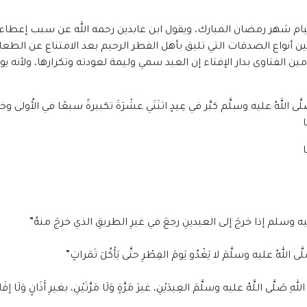
م شهر رمضان المبارك، ويقول ابن عابدين رحمه الله عن سبب إعطاء الع
 أنواع الصدقات التي تليق بأهل الفطر الرحيم بعد الامتناع عن ال
ين الفتاوى بدار الإفتاء إن العيد سمي وليمة لعودته وتكرارها، ولأنه
للهُ عليه وسلَّم كبَّر في عِيدٍ اثنَتَي عشْرَةَ تكبيرةً سبعًا في الأُولى وخمسًا
ه وسلم إذا خرجَ إلى العيدينِ رجعَ في غيرِ الطريقِ الذي خرجَ منهُ”
لهُ عليه وسلَّمَ لا يَغْدُو يَومَ الفِطْرِ حتَّى يَأْكُلَ تَمَراتٍ”
ى اللَّهُ عليه وسلَّمَ العِيدَيْنِ، غيرَ مَرَّةٍ وَلَا مَرَّتَيْنِ، بغيرِ أَذَانٍ وَلَا إقَا