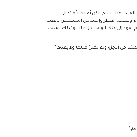
يد لهذا الاسم الذي أعاده الله تعالى
طعام وصدقة الفطر وإحساس المسلمين بالعيد
 يوم يعود إلى ذلك الوقت كل عام، وكذلك بسبب
 في الآخِرَةِ ولَم يُصَلِّ قَبلَها ولا بَعدَها”
مَةٍ”