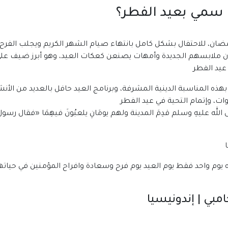
ذا سمي بعيد الفطر؟
ضان، للاحتفال بشكل كامل بانتهاء صيام الشهر الكريم ويجلب الفرح
دون ملابسهم الجديدة وأمهات يصنعن كعكات العيد، وهو أبرز ضيف عل
عيد الفطر
لا بهذه المناسبة الدينية المشرفة، وبرنامج العيد حافل بالعديد من ال
ت، وإتمام التحية في عيد الفطر
ى الله عليهِ وسلم قدِمَ المدينة ولهم يومَانِ يلعبُونَ فيهِمَا «فقال رسو
وم واحد فقط يوم العيد يوم فرح وسعادة وافراح المؤمنين في حياتهم وفي د