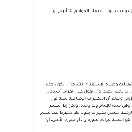
في غضون أسابيع قليلة، سنشهد مباركة شهر رمضان المبارك 2024-1445،من المحتمل أن يوافق عيد الفطر 2024 فى إندونيسيا يوم الأربعاء الموافق 10 أبريل أو
تهلالية وصلاة الاستفتاح الشرط أن تكون هذه
 يد تحت الصدر وأن نقول على انفراد: “سبحان
ة الأولى واعلم أن التكبيرات الإضافية سنة فإن
 وهي سنة للإمام وله وحده، ولكن إذا استمر
 الركعة خمس تكبيرات يقوم بها منفردا بعد سلام
و السنة قراءة سورة ق ، أو سورة الأعلى، أو