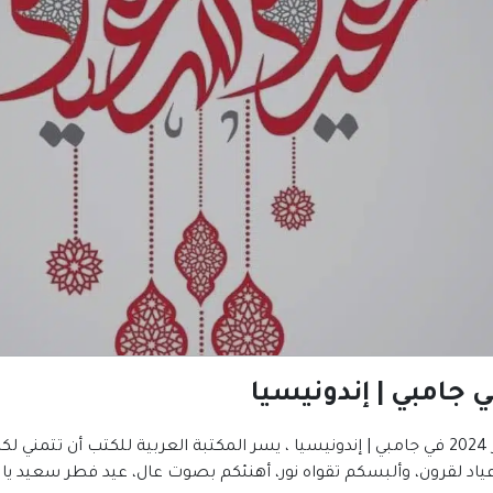
إندونيسيا
أعياد لقرون، وألبسكم تقواه نور، أهنئكم بصوت عال، عيد فطر سعيد يا أع