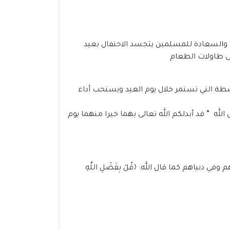
 والسعادة للمسلمين يتجسد الاحتفال بعيد
ى طاولات الطعام
أنشطة التي تستمر خلال يوم العيد ويستحب أداء
ل الله ” قد أبدلكم الله تعالى بهما خيرا منهما يوم
نياهم كما قال الله: ﴿قُلْ بِفَضْلِ اللَّهِ