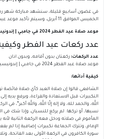
الخميس الموافق 11 أبريل، وسيتم تأكيد موعد عيد الفطر 2024 فى إندونيسيا، بعد استطلاع هلال شهر شوال.
موعد صلاة عيد الفطر 2024 في جامبي | إندونيسيا
عدد ركعات عيد الفطر وكيفية 
عدد الركعات
:
ركعتان بدون أقامه، وبدون اذان
موعد صلاة عيد الفطر 2024 في جامبي | إندونيسيا
كيفية أدائها
:
الشافعي قالوا إن صلاة العيد كأي صلاة فائضة تؤ
التكبيرات قبل الاستعاذة والقراءة، ويرفع يديه إ
الله، والحمد لله، ولا إله إلّا الله، والله أكبر”، ف
نسيها، أو تركها: لم يركع للنسيان، وإذا شك في ا
المأموم في صلاته ودخل معه الركعة الثانية لأنه 
الإمام، وتترك الجماعة تكبيرات إضافية إذا لم ي
سورة الكافرون في الركعة الأولى بعد الفاتحة، وتلا