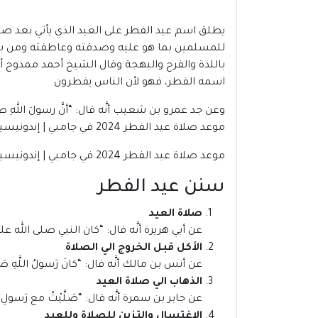
يطلق اسم عيد الفطر على العيد الذي يأتي بعد صيا
للمسلمين بما هو عليه وصدقته وعاطفته ومن بين
باللذة والفرح والبهجة وقال الشيخ أحمد ممدوح أم
اسمه الفطر، فهو لأن الناس يفطرون
وعن جد عمرو بن شعيب أنَّه قال: “أنَّ رسولَ اللهِ صلَّى ا
موعد صلاة عيد الفطر 2024 في جامبي | إندونيسيا
موعد صلاة عيد الفطر 2024 في جامبي | إندونيسيا
سنن عيد الفطر
صلاة العيد
عن أبي هريرة أنَّه قال: “كان النبي صلى الله علي
الأكل قبل الخروج الي الصلاة
عن أنس بن مالك أنَّه قال: “كانَ رَسولُ اللَّهِ صَلَّى ال
الذهاب الي صلاة العيد
عن جابر بن سمرة أنَّه قال: “صَلَّيْتُ مع رَسولِ اللهِ صَلَّ
الاغتسال والتزين للصلاة وللعيد