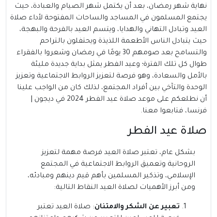
نهاية شهر رمضان، بعد أن يكتمل شهر الصيام والعبادة، حيث
يجتمع المسلمون في المساجد والساحات المفتوحة لأداء صلاة
العيد وتبادل التهاني والهدايا، ويتسم العيد بالفرحة والبهجة،
حيث يتبادل الناس الأطعمة اللذيذة ويحتفلون بالتراحم
والتسامح بعد صومهم 30 يومًا في رمضان وشعروا بالفقراء
طوال كل تلك الفترة؛ وعيد الفطر يمثل بداية جديدة مليئة
بالأمل والسعادة، وهو فرصة لتعزيز الروابط الاجتماعية وتعزيز
الوحدة والتآخي بين أفراد المجتمع، لذلك كان من الواجب علينا
أن نطلعكم على موعد صلاة عيد الفطر 2024 في ديجون |
فرنسا، فتابعوا معنا.
صلاة عيد الفطر
بشكل عام، تعتبر صلاة العيد فرصة مهمة لتعزيز
الروحانية وتعميق الروابط الاجتماعية في المجتمع
الإسلامي، وتذكير المسلمين بأهم قيم دينهم ومبادئه،
ومن أبرز الأهميات لصلاة العيد النقاط التالية:
تعبير عن الشكر والامتنان
: صلاة العيد تعتبر