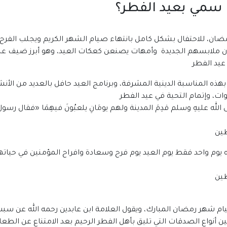
ذا سمي بعيد الفطر؟
ضان، للاحتفال بشكل كامل بانتهاء صيام الشهر الكريم ويجلب الفرح
تدون ملابسهم الجديدة وأمهات يصنعن كعكات العيد، وهو أبرز ضيف ع
عيد الفطر
لا بهذه المناسبة الدينية المشرفة، وبرنامج العيد حافل بالعديد من ال
ت، وإتمام التحية في عيد الفطر
 الله عليهِ وسلم قدِمَ المدينة ولهم يومَانِ يلعبُونَ فيهِمَا
«
فقال رسول ا
ه يوم واحد فقط يوم العيد يوم فرح وسعادة وافراح المؤمنين في حياته
م شهر رمضان المبارك، ويقول العلامة ابن عابدين رحمه الله عن سبب إ
 أنواع الصدقات التي تليق بأهل الفطر الرحيم بعد الامتناع عن ال