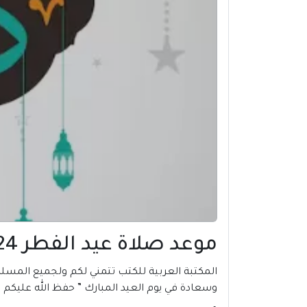
موعد صلاة عيد الفطر 2024 في سديروت | فلسطين
وسعادة في يوم العيد المبارك ” حفظ الله عليكم ا