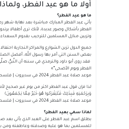
أولا ما هو عيد الفطر، ولما
ما هو عيد الفطر؟
يأتي
عيد الفطر
المبارك مباشرة بعد نهاية شهر رم
الفطر بأشكال وصور عديدة، لأنك ترى أطفالا ير
وتزيين منازل المسلمين للترحيب بقدوم السعداء 
جميع الدول تزين الشوارع والمراكز التجارية احتفا
بعض السنن التي أمر بها رسول الله، أفضل الصلوا
فقد روى أبو داود والترمذي في سننه أن النَّبيُّ صلَّى
الفطر ويوم الأضحى”
»
موعد صلاة عيد الفطر 2024 في سديروت | فلسطين
لذا فإن قول عيد الفطر اكثر من يوم غير صحيح لأن
وَبِرَحْمَتِهِ فَبِذَلِكَ فَلْيَفْرَحُوا هُوَ خَيْرٌ مِمَّا يَجْمَعُونَ﴾
موعد صلاة عيد الفطر 2024 في سديروت | فلسطين
لماذا سمي بعيد الفطر؟
يطلق اسم عيد الفطر على العيد الذي يأتي بعد صيا
للمسلمين بما هو عليه وصدقته وعاطفته ومن بين