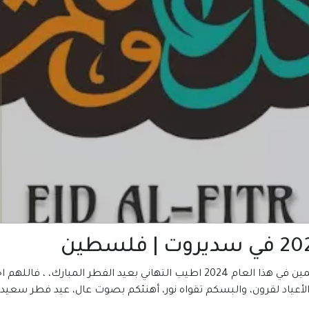
المكتبة العربية للكتب تتمني لكم ولجميع المسلمين في هذا العام 2024 اطيب التهان
لأعياد لقرون، والبسكم تقواه نور، أهنئكم بصوت عال، عيد فطر سعيد يا