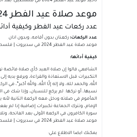
تأكيد موعد عيد الفطر 2024 في فلسطين، بعد استطلاع هلال شهر شوال.
موعد صلاة عيد الفطر 2024 في سديروت | فلسطين
عدد ركعات عيد الفطر وكيفية أدائه
عدد الركعات:
ركعتان بدون أقامه، وبدون اذان
موعد صلاة عيد الفطر 2024 في سديروت | فلسطين
كيفية أدائها:
الشافعي قالوا إن صلاة العيد كأي صلاة فائضة تؤ
التكبيرات قبل الاستعاذة والقراءة، ويرفع يديه إ
الله، والحمد لله، ولا إله إلّا الله، والله أكبر”، ف
نسيها، أو تركها: لم يركع للنسيان، وإذا شك في ا
المأموم في صلاته ودخل معه الركعة الثانية لأنه 
الإمام، وتترك الجماعة تكبيرات إضافية إذا لم ي
سورة الكافرون في الركعة الأولى بعد الفاتحة، وتلا
موعد صلاة عيد الفطر 2024 في سديروت | فلسطين
يمكنك ايضا الاطلاع علي: