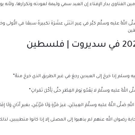
ين الفتاوى بدار الإفتاء إن العيد سمي وليمة لعودته وتكرارها، ولأنه
للهُ عليه وسلَّم كبَّر في عِيدٍ اثنَتَي عشْرَةَ تكبيرةً سبعًا في الأُولى وخمسًا
ه وسلم إذا خرجَ إلى العيدينِ رجعَ في غيرِ الطريقِ الذي خرجَ منهُ”
لهُ عليه وسلَّمَ لا يَغْدُو يَومَ الفِطْرِ حتَّى يَأْكُلَ تَمَراتٍ”
ى اللَّهُ عليه وسلَّمَ العِيدَيْنِ، غيرَ مَرَّةٍ وَلَا مَرَّتَيْنِ، بغيرِ أَذَانٍ وَلَا إقَا
بة رضوان الله عنهم لم يذهبوا إلى المصلى إلا إذا كانوا متطيبين، لذل