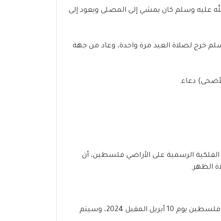
لله عليه وسلم كان يمشي إلى المصلى ويعود إلى
سلم خرج لصلاة العيد مرة واحدة، وعاد من جهة
لأضحى) دعاء.
سطين، مع دقات الساعة 6:15 صباحاً، وقد أكدت الجهات الفلكية الرسمية على الأراضي فلسطين، أن
في غضون أسابيع قليلة، سنشهد مباركة شهر رمضان المبارك 2024-1445،من المحتمل أن يوافق عيد الفطر 2024 فى فلسطين يوم 10 أبريل المقبل 2024، وسيتم