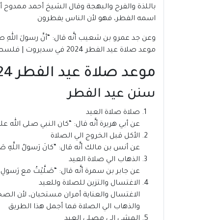
باللذة والفرح والبهجة وقال الشيخ أحمد ممدوح أم
اسمه الفطر، فهو لأن الناس يفطرون
وعن جد عمرو بن شعيب أنَّه قال: “أنَّ رسولَ اللهِ صلَّى ا
موعد صلاة عيد الفطر 2024 في سديروت | فلسطين
موعد صلاة عيد الفطر 2024 في سديروت | فلسطين
سنن عيد الفطر
صلاة صلاة العيد
عن أبي هريرة أنَّه قال: “كان النبي صلى الله علي
الأكل قبل الخروج الي الصلاة
عن أنس بن مالك أنَّه قال: “كانَ رَسولُ اللَّهِ صَلَّى ال
الذهاب الي صلاة العيد
عن جابر بن سمرة أنَّه قال: “صَلَّيْتُ مع رَسولِ اللهِ صَلَّ
الاغتسال والتزين للصلاة وللعيد
الاغتسال والعناية أمران مستحبان، لأن الصحا
والذهاب الي الصلاة فما أجمل هذا الطريق
المشي إلى مصلى العيد