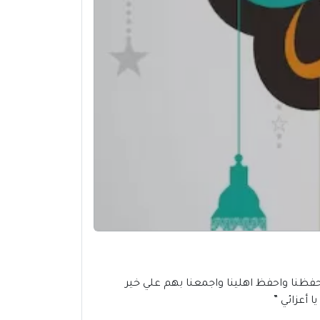
ي بعيد الفطر المبارك، ، فاللهم احفظنا واحفظ اهلينا واجمعنا بهم علي خير
 أعزائي ”