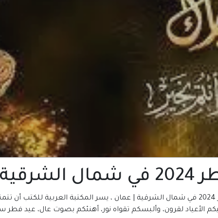
| عمان
عمان
كم الأعياد لقرون، وألبسكم تقواه نور، أهنئكم بصوت عال، عيد فطر سعي