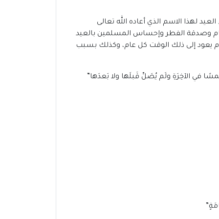
يد لهذا الاسم الذي أعاده الله تعالى
طعام وصدقة الفطر وإحساس المسلمين بالعيد
 يوم يعود إلى ذلك الوقت كل عام، وكذلك بسبب
 في الآخِرَةِ ولَم يُصَلِّ قَبلَها ولا بَعدَها”
مَةٍ”