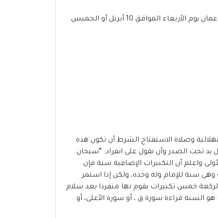
في غضون أسابيع قليلة، سنشهد مباركة شهر رمضان المبارك 2024-1445،من المحتمل أن يوافق عيد الفطر 2024 فى عمان يوم الأربعاء الموافق 10 أبريل أو الخميس
تهلالية وصلاة الاستفتاح الشرط أن تكون هذه
 يد تحت الصدر وأن نقول على انفراد: “سبحان
ة الأولى واعلم أن التكبيرات الإضافية سنة فإن
 وهي سنة للإمام وله وحده، ولكن إذا استمر
 الركعة خمس تكبيرات يقوم بها منفردا بعد سلام
و السنة قراءة سورة ق ، أو سورة الأعلى، أو