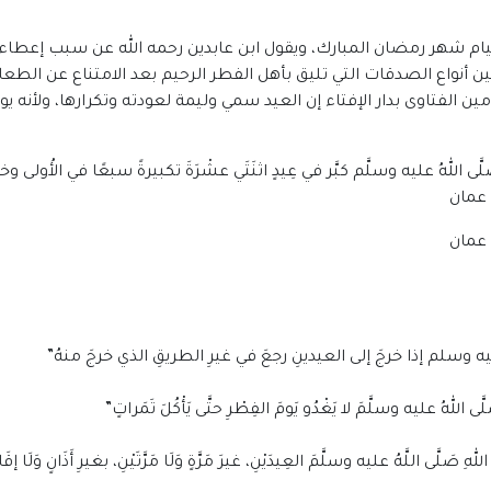
م شهر رمضان المبارك، ويقول ابن عابدين رحمه الله عن سبب إعطاء الع
 أنواع الصدقات التي تليق بأهل الفطر الرحيم بعد الامتناع عن ال
ين الفتاوى بدار الإفتاء إن العيد سمي وليمة لعودته وتكرارها، ولأنه
للهُ عليه وسلَّم كبَّر في عِيدٍ اثنَتَي عشْرَةَ تكبيرةً سبعًا في الأُولى وخمسًا
ه وسلم إذا خرجَ إلى العيدينِ رجعَ في غيرِ الطريقِ الذي خرجَ منهُ”
لهُ عليه وسلَّمَ لا يَغْدُو يَومَ الفِطْرِ حتَّى يَأْكُلَ تَمَراتٍ”
ى اللَّهُ عليه وسلَّمَ العِيدَيْنِ، غيرَ مَرَّةٍ وَلَا مَرَّتَيْنِ، بغيرِ أَذَانٍ وَلَا إقَا