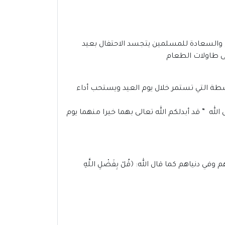
 والسعادة للمسلمين يتجسد الاحتفال بعيد
ى طاولات الطعام
أنشطة التي تستمر خلال يوم العيد ويستحب أداء
ل الله ” قد أبدلكم الله تعالى بهما خيرا منهما يوم
نياهم كما قال الله: ﴿قُلْ بِفَضْلِ اللَّهِ