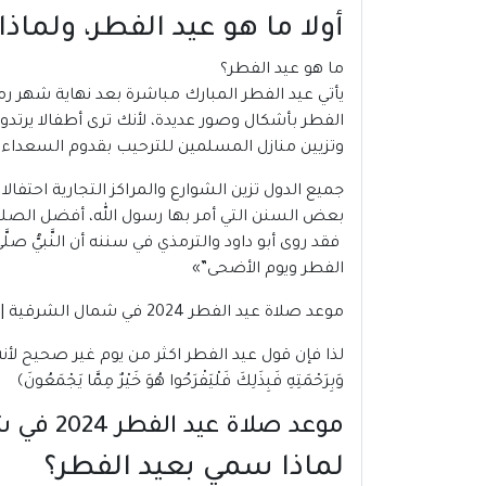
أولا ما هو عيد الفطر، ولما
ما هو عيد الفطر؟
يأتي
عيد الفطر
المبارك مباشرة بعد نهاية شهر رم
الفطر بأشكال وصور عديدة، لأنك ترى أطفالا يرت
وتزيين منازل المسلمين للترحيب بقدوم السعداء 
جميع الدول تزين الشوارع والمراكز التجارية احتفا
بعض السنن التي أمر بها رسول الله، أفضل الصلوا
فقد روى أبو داود والترمذي في سننه أن النَّبيُّ صلَّ
الفطر ويوم الأضحى”»
موعد صلاة عيد الفطر 2024 في شمال الشرقية | عمان
لذا فإن قول عيد الفطر اكثر من يوم غير صحيح لأنه ي
وَبِرَحْمَتِهِ فَبِذَلِكَ فَلْيَفْرَحُوا هُوَ خَيْرٌ مِمَّا يَجْمَعُونَ﴾
موعد صلاة عيد الفطر 2024 في شمال الشرقية | عمان
لماذا سمي بعيد الفطر؟