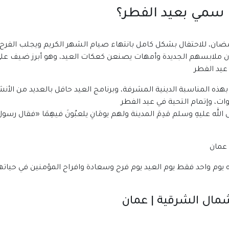
ذا سمي بعيد الفطر؟
ضان، للاحتفال بشكل كامل بانتهاء صيام الشهر الكريم ويجلب الفرح
دون ملابسهم الجديدة وأمهات يصنعن كعكات العيد، وهو أبرز ضيف عل
عيد الفطر
لا بهذه المناسبة الدينية المشرفة، وبرنامج العيد حافل بالعديد من ال
ت، وإتمام التحية في عيد الفطر
ى الله عليهِ وسلم قدِمَ المدينة ولهم يومَانِ يلعبُونَ فيهِمَا «فقال رسو
وم واحد فقط يوم العيد يوم فرح وسعادة وافراح المؤمنين في حياتهم وفي د