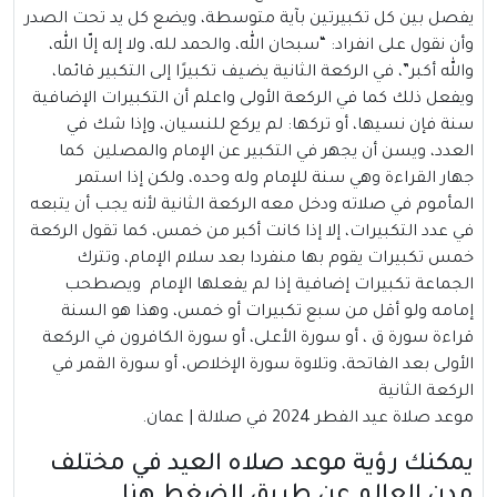
يفصل بين كل تكبيرتين بآية متوسطة، ويضع كل يد تحت الصدر
وأن نقول على انفراد: “سبحان الله، والحمد لله، ولا إله إلّا الله،
والله أكبر”، في الركعة الثانية يضيف تكبيرًا إلى التكبير قائما،
ويفعل ذلك كما في الركعة الأولى واعلم أن التكبيرات الإضافية
سنة فإن نسيها، أو تركها: لم يركع للنسيان، وإذا شك في
العدد، ويسن أن يجهر في التكبير عن الإمام والمصلين كما
جهار القراءة وهي سنة للإمام وله وحده، ولكن إذا استمر
المأموم في صلاته ودخل معه الركعة الثانية لأنه يجب أن يتبعه
في عدد التكبيرات، إلا إذا كانت أكبر من خمس، كما تقول الركعة
خمس تكبيرات يقوم بها منفردا بعد سلام الإمام، وتترك
الجماعة تكبيرات إضافية إذا لم يفعلها الإمام ويصطحب
إمامه ولو أقل من سبع تكبيرات أو خمس، وهذا هو السنة
قراءة سورة ق ، أو سورة الأعلى، أو سورة الكافرون في الركعة
الأولى بعد الفاتحة، وتلاوة سورة الإخلاص، أو سورة القمر في
الركعة الثانية
موعد صلاة عيد الفطر 2024 في صلالة | عمان.
يمكنك رؤية موعد صلاه العيد في مختلف
مدن العالم عن طريق
الضغط هنا