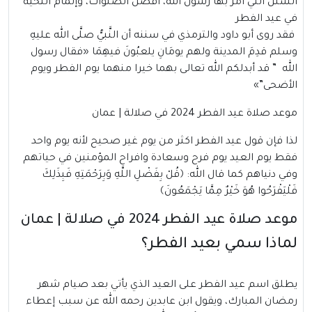
السنن التي أمر بها رسول الله، أفضل الصلوات، وإتمام التحية
في عيد الفطر
فقد روى أبو داود والترمذي في سننه أن النَّبيُّ صلَّى الله عليهِ
وسلم قدِمَ المدينة ولهم يومَانِ يلعبُونَ فيهِمَا «فقال رسول
الله ” قد أبدلكم الله تعالى بهما خيرا منهما يوم الفطر ويوم
الأضحى”»
موعد صلاة عيد الفطر 2024 في صلالة | عمان
لذا فإن قول عيد الفطر اكثر من يوم غير صحيح لأنه يوم واحد
فقط يوم العيد يوم فرح وسعادة وافراح المؤمنين في حياتهم
وفي دنياهم كما قال الله: ﴿قُلْ بِفَضْلِ اللَّهِ وَبِرَحْمَتِهِ فَبِذَلِكَ
فَلْيَفْرَحُوا هُوَ خَيْرٌ مِمَّا يَجْمَعُونَ﴾
موعد صلاة عيد الفطر 2024 في صلالة | عمان
لماذا سمي بعيد الفطر؟
يطلق اسم عيد الفطر على العيد الذي يأتي بعد صيام شهر
رمضان المبارك، ويقول ابن عابدين رحمه الله عن سبب إعطاء