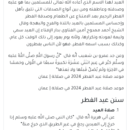
العيد لهذا الاسم الذي أعاده الله تعالى للمسلمين بما هو عليه
وصدقته وعاطفته ومن بين أنواع الصدقات التي تليق بأهل
الفطر الرحيم بعد الامتناع عن الطعام وصدقة الفطر
وإحساس المسلمين بالعيد باللذة والفرح والبهجة وقال
الشيخ أحمد ممدوح أمين الفتاوى بدار الإفتاء إن العيد سمي
وليمة لعودته وتكرارها، ولأنه يوم يعود إلى ذلك الوقت كل عام،
وكذلك بسبب اسمه الفطر، فهو لأن الناس يفطرون
وعن جد عمرو بن شعيب أنَّه قال: “أنَّ رسولَ اللهِ صلَّى اللهُ عليه
وسلَّم كبَّر في عِيدٍ اثنَتَي عشْرَةَ تكبيرةً سبعًا في الأُولى وخمسًا
في الآخِرَةِ ولَم يُصَلِّ قَبلَها ولا بَعدَها”
موعد صلاة عيد الفطر 2024 في صلالة | عمان
موعد صلاة عيد الفطر 2024 في صلالة | عمان
سنن عيد الفطر
صلاة العيد
عن أبي هريرة أنَّه قال: “كان النبي صلى الله عليه وسلم إذا
خرجَ إلى العيدينِ رجعَ في غيرِ الطريقِ الذي خرجَ منهُ”