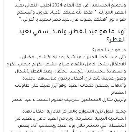
ولجميع المسلمين في هذا العام 2024 اطيب التهاني بعيد
الفطر المبارك، ” حفظ الله عليكم الأعياد لقرون، وألبسكم
تقواه نور، أهنئكم بصوت عال، عيد فطر سعيد يا أعزائي .”
أولا ما هو عيد الفطر، ولماذا سمي بعيد
الفطر؟
ما هو عيد الفطر؟
يأتي
عيد الفطر
المبارك مباشرة بعد نهاية شهر رمضان،
للاحتفال بشكل كامل بانتهاء صيام الشهر الكريم ويجلب الفرح
والسعادة للمسلمين يتجسد الاحتفال بعيد الفطر بأشكال
وصور عديدة، لأنك ترى أطفالا يرتدون ملابسهم الجديدة
وأمهات يصنعن كعكات العيد، وهو أبرز ضيف على طاولات
الطعام
وتزيين منازل المسلمين للترحيب بقدوم السعداء عيد الفطر
جميع الدول تزين الشوارع والمراكز التجارية احتفالا بهذه
المناسبة الدينية المشرفة، وبرنامج العيد حافل بالعديد من
الأنشطة التي تستمر خلال يوم العيد ويستحب أداء بعض