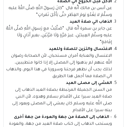
الأكل قبل الخروج الي الصلاة
عن أنس بن مالك أنَّه قال: “كانَ رَسولُ اللَّهِ صَلَّى اللهُ عليه
وسلَّمَ لا يَغْدُو يَومَ الفِطْرِ حتَّى يَأْكُلَ تَمَراتٍ”
الذهاب الي صلاة العيد
عن جابر بن سمرة أنَّه قال: “صَلَّيْتُ مع رَسولِ اللهِ صَلَّى اللَّهُ
عليه وسلَّمَ العِيدَيْنِ، غيرَ مَرَّةٍ وَلَا مَرَّتَيْنِ، بغيرِ أَذَانٍ وَلَا
إقَامَةٍ”
الاغتسال والتزين للصلاة وللعيد
الاغتسال والعناية أمران مستحبان، لأن الصحابة رضوان
الله عنهم لم يذهبوا إلى المصلى إلا إذا كانوا متطيبين،
لذلك يجب أن نظهر فرحتنا وسرورنا في هذا اليوم، والذهاب
الي الصلاة فما أجمل هذا الطريق
المشي إلى مصلى العيد
من السنن الجميلة المرتبطة بصلاة العيد الذهاب إلى
صلاة العيد سيرا على الأقدام بسلام وهدوء، لأن النبي
صلى الله عليه وسلم كان يمشي إلى المصلى ويعود إلى
بيته سيرا على الأقدام
–
الذهاب إلى الصلاة من جهة والعودة من جهة أخرى
ويستحب الذهاب إلى كتاب صلاة العيد من جهة، والعودة