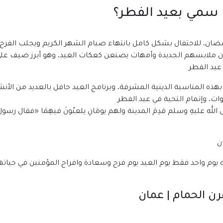
ذا سمي بعيد الفطر؟
ضان، للاحتفال بشكل كامل بانتهاء صيام الشهر الكريم ويجلب الفرح
دون ملابسهم الجديدة وأمهات يصنعن كعكات العيد، وهو أبرز ضيف عل
عيد الفطر
لا بهذه المناسبة الدينية المشرفة، وبرنامج العيد حافل بالعديد من ال
ت، وإتمام التحية في عيد الفطر
ى الله عليهِ وسلم قدِمَ المدينة ولهم يومَانِ يلعبُونَ فيهِمَا «فقال رسو
وم واحد فقط يوم العيد يوم فرح وسعادة وافراح المؤمنين في حياتهم وفي د