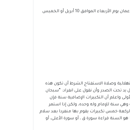
في غضون أسابيع قليلة، سنشهد مباركة شهر رمضان المبارك 2024-1445،من المحتمل أن يوافق عيد الفطر 2024 فى عمان يوم الأربعاء الموافق 10 أبريل أو الخميس
تهلالية وصلاة الاستفتاح الشرط أن تكون هذه
 يد تحت الصدر وأن نقول على انفراد: “سبحان
ة الأولى واعلم أن التكبيرات الإضافية سنة فإن
 وهي سنة للإمام وله وحده، ولكن إذا استمر
 الركعة خمس تكبيرات يقوم بها منفردا بعد سلام
و السنة قراءة سورة ق ، أو سورة الأعلى، أو