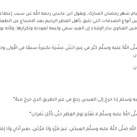
م شهر رمضان المبارك، ويقول ابن عابدين رحمه الله عن سبب إعطاء الع
 أنواع الصدقات التي تليق بأهل الفطر الرحيم بعد الامتناع عن ال
ين الفتاوى بدار الإفتاء إن العيد سمي وليمة لعودته وتكرارها، ولأنه
للهُ عليه وسلَّم كبَّر في عِيدٍ اثنَتَي عشْرَةَ تكبيرةً سبعًا في الأُولى وخمسًا
ه وسلم إذا خرجَ إلى العيدينِ رجعَ في غيرِ الطريقِ الذي خرجَ منهُ”
لهُ عليه وسلَّمَ لا يَغْدُو يَومَ الفِطْرِ حتَّى يَأْكُلَ تَمَراتٍ”
ى اللَّهُ عليه وسلَّمَ العِيدَيْنِ، غيرَ مَرَّةٍ وَلَا مَرَّتَيْنِ، بغيرِ أَذَانٍ وَلَا إقَا