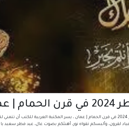
 عمان
عمان
أعياد لقرون، وألبسكم تقواه نور، أهنئكم بصوت عال، عيد فطر سعيد يا أع