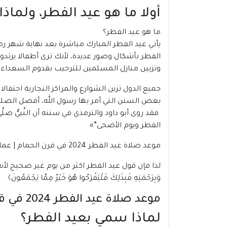
أولا ما هو عيد الفطر، ولما
ما هو عيد الفطر؟
يأتي
عيد الفطر
المبارك مباشرة بعد نهاية شهر رم
الفطر بأشكال وصور عديدة، لأنك ترى أطفالا يرت
وتزيين منازل المسلمين للترحيب بقدوم السعداء 
جميع الدول تزين الشوارع والمراكز التجارية احتفا
بعض السنن التي أمر بها رسول الله، أفضل الصلوا
فقد روى أبو داود والترمذي في سننه أن النَّبيُّ صلَّ
الفطر ويوم الأضحى”»
موعد صلاة عيد الفطر 2024 في قرن الحمام | عمان
لذا فإن قول عيد الفطر اكثر من يوم غير صحيح لأنه ي
وَبِرَحْمَتِهِ فَبِذَلِكَ فَلْيَفْرَحُوا هُوَ خَيْرٌ مِمَّا يَجْمَعُونَ﴾
موعد صلاة عيد الفطر 2024 في قرن الحمام | عمان
لماذا سمي بعيد الفطر؟