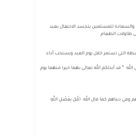
 والسعادة للمسلمين يتجسد الاحتفال بعيد
ى طاولات الطعام
أنشطة التي تستمر خلال يوم العيد ويستحب أداء
ل الله ” قد أبدلكم الله تعالى بهما خيرا منهما يوم
نياهم كما قال الله: ﴿قُلْ بِفَضْلِ اللَّهِ