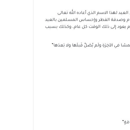
يد لهذا الاسم الذي أعاده الله تعالى
طعام وصدقة الفطر وإحساس المسلمين بالعيد
 يوم يعود إلى ذلك الوقت كل عام، وكذلك بسبب
 في الآخِرَةِ ولَم يُصَلِّ قَبلَها ولا بَعدَها”
مَةٍ”