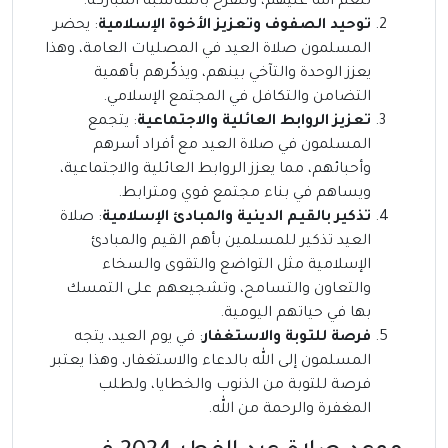
لنعم الله عليهم، وللفرح بالمناسبة المباركة.
توحيد الصفوف وتعزيز الأخوة الإسلامية
: يحضر
المسلمون صلاة العيد في المصليات العامة، وهذا
يعزز الوحدة والتآخي بينهم، ويذكّرهم بأهمية
التضامن والتكافل في المجتمع الإسلامي.
تعزيز الروابط العائلية والاجتماعية
: يتجمع
المسلمون في صلاة العيد مع أفراد أسرهم
وأحبائهم، مما يعزز الروابط العائلية والاجتماعية،
ويساهم في بناء مجتمع قوي ومترابط.
تذكير بالقيم الدينية والمبادئ الإسلامية
: صلاة
العيد تذكير للمسلمين بأهم القيم والمبادئ
الإسلامية مثل التواضع والتقوى والسخاء
والتعاون والتسامح، وتشجيعهم على التمسك
بها في حياتهم اليومية.
فرصة للتوبة والاستغفار
: في يوم العيد، يتجه
المسلمون إلى الله بالدعاء والاستغفار، وهذا يعتبر
فرصة للتوبة من الذنوب والخطايا، ولطلب
المغفرة والرحمة من الله.