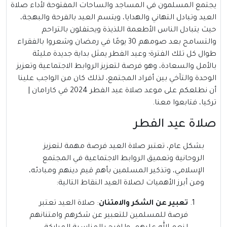
يجتمع المسلمون في المساجد والساحات المفتوحة لأداء صلاة
العيد وتبادل التهاني والهدايا، ويتسم العيد بالفرحة والبهجة،
حيث يتبادل الناس الأطعمة اللذيذة ويحتفلون بالتراحم
والتسامح بعد صومهم 30 يومًا في رمضان وشعروا بالفقراء
طوال كل تلك الفترة؛ وعيد الفطر يمثل بداية جديدة مليئة
بالأمل والسعادة، وهو فرصة لتعزيز الروابط الاجتماعية وتعزيز
الوحدة والتآخي بين أفراد المجتمع، لذلك كان من الواجب علينا
أن نطلعكم على موعد صلاة عيد الفطر 2024 في كارامان |
تركيا، فتابعوا معنا.
صلاة عيد الفطر
بشكل عام، تعتبر صلاة العيد فرصة مهمة لتعزيز
الروحانية وتعميق الروابط الاجتماعية في المجتمع
الإسلامي، وتذكير المسلمين بأهم قيم دينهم ومبادئه،
ومن أبرز الأهميات لصلاة العيد النقاط التالية:
تعبير عن الشكر والامتنان
: صلاة العيد تعتبر
فرصة للمسلمين للتعبير عن شكرهم وامتنانهم