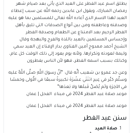
يطلق اسم عيد الفطر على العيد الذي يأتي بعد صيام شهر
رمضان المبارك، ويقول ابن عابدين رحمه الله عن سبب إعطاء
العيد لهذا الاسم الذي أعاده الله تعالى للمسلمين بما هو عليه
وصدقته وعاطفته ومن بين أنواع الصدقات التي تليق بأهل
الفطر الرحيم بعد الامتناع عن الطعام وصدقة الفطر
وإحساس المسلمين بالعيد باللذة والفرح والبهجة وقال
الشيخ أحمد ممدوح أمين الفتاوى بدار الإفتاء إن العيد سمي
وليمة لعودته وتكرارها، ولأنه يوم يعود إلى ذلك الوقت كل عام،
وكذلك بسبب اسمه الفطر، فهو لأن الناس يفطرون
وعن جد عمرو بن شعيب أنَّه قال: “أنَّ رسولَ اللهِ صلَّى اللهُ عليه
وسلَّم كبَّر في عِيدٍ اثنَتَي عشْرَةَ تكبيرةً سبعًا في الأُولى وخمسًا
في الآخِرَةِ ولَم يُصَلِّ قَبلَها ولا بَعدَها”
موعد صلاة عيد الفطر 2024 في ميناء الفحل | عمان
موعد صلاة عيد الفطر 2024 في ميناء الفحل | عمان
سنن عيد الفطر
صلاة العيد