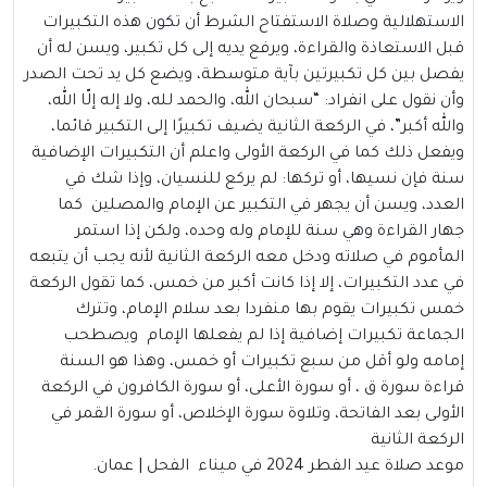
الاستهلالية وصلاة الاستفتاح الشرط أن تكون هذه التكبيرات
قبل الاستعاذة والقراءة، ويرفع يديه إلى كل تكبير، ويسن له أن
يفصل بين كل تكبيرتين بآية متوسطة، ويضع كل يد تحت الصدر
وأن نقول على انفراد: “سبحان الله، والحمد لله، ولا إله إلّا الله،
والله أكبر”، في الركعة الثانية يضيف تكبيرًا إلى التكبير قائما،
ويفعل ذلك كما في الركعة الأولى واعلم أن التكبيرات الإضافية
سنة فإن نسيها، أو تركها: لم يركع للنسيان، وإذا شك في
العدد، ويسن أن يجهر في التكبير عن الإمام والمصلين كما
جهار القراءة وهي سنة للإمام وله وحده، ولكن إذا استمر
المأموم في صلاته ودخل معه الركعة الثانية لأنه يجب أن يتبعه
في عدد التكبيرات، إلا إذا كانت أكبر من خمس، كما تقول الركعة
خمس تكبيرات يقوم بها منفردا بعد سلام الإمام، وتترك
الجماعة تكبيرات إضافية إذا لم يفعلها الإمام ويصطحب
إمامه ولو أقل من سبع تكبيرات أو خمس، وهذا هو السنة
قراءة سورة ق ، أو سورة الأعلى، أو سورة الكافرون في الركعة
الأولى بعد الفاتحة، وتلاوة سورة الإخلاص، أو سورة القمر في
الركعة الثانية
موعد صلاة عيد الفطر 2024 في ميناء الفحل | عمان.