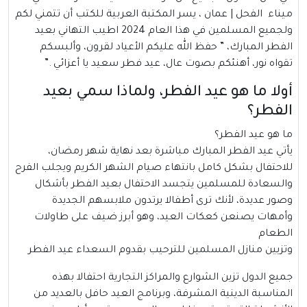
ميناء الفحل |
عمان
، يسر المكتبة العربية للكتب أن تتمني لكم
ولجميع المسلمين في هذا العام 2024 اطيب التهاني بعيد
الفطر المبارك، ” حفظ الله عليكم الأعياد لقرون، وألبسكم
تقواه نور، أهنئكم بصوت عال، عيد فطر سعيد يا أعزائي .”
أولا ما هو عيد الفطر، ولماذا سمي بعيد
الفطر؟
ما هو عيد الفطر؟
يأتي
عيد الفطر
المبارك مباشرة بعد نهاية شهر رمضان،
للاحتفال بشكل كامل بانتهاء صيام الشهر الكريم ويجلب الفرح
والسعادة للمسلمين يتجسد الاحتفال بعيد الفطر بأشكال
وصور عديدة، لأنك ترى أطفالا يرتدون ملابسهم الجديدة
وأمهات يصنعن كعكات العيد، وهو أبرز ضيف على طاولات
الطعام
وتزيين منازل المسلمين للترحيب بقدوم السعداء عيد الفطر
جميع الدول تزين الشوارع والمراكز التجارية احتفالا بهذه
المناسبة الدينية المشرفة، وبرنامج العيد حافل بالعديد من