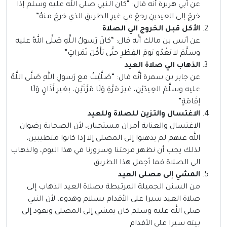
عن أبي هريرة أنَّه قال: “كان النبي صلى الله عليه وسلم إذا
خرجَ إلى العيدينِ رجعَ في غيرِ الطريقِ الذي خرجَ منهُ”
الأكل قبل الخروج الي الصلاة
عن أنس بن مالك أنَّه قال: “كانَ رَسولُ اللَّهِ صَلَّى اللهُ عليه
وسلَّمَ لا يَغْدُو يَومَ الفِطْرِ حتَّى يَأْكُلَ تَمَراتٍ”
الذهاب الي صلاة العيد
عن جابر بن سمرة أنَّه قال: “صَلَّيْتُ مع رَسولِ اللهِ صَلَّى اللَّهُ
عليه وسلَّمَ العِيدَيْنِ، غيرَ مَرَّةٍ وَلَا مَرَّتَيْنِ، بغيرِ أَذَانٍ وَلَا
إقَامَةٍ”
الاغتسال والتزين للصلاة وللعيد
الاغتسال والعناية أمران مستحبان، لأن الصحابة رضوان
الله عنهم لم يذهبوا إلى المصلى إلا إذا كانوا متطيبين،
لذلك يجب أن نظهر فرحتنا وسرورنا في هذا اليوم، والذهاب
الي الصلاة فما أجمل هذا الطريق
المشي إلى مصلى العيد
من السنن الجميلة المرتبطة بصلاة العيد الذهاب إلى
صلاة العيد سيرا على الأقدام بسلام وهدوء، لأن النبي
صلى الله عليه وسلم كان يمشي إلى المصلى ويعود إلى
بيته سيرا على الأقدام