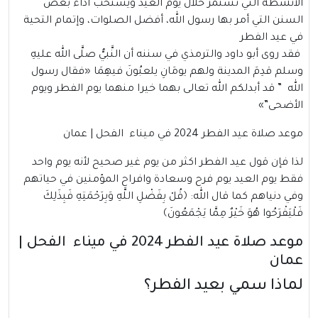
الأنشطة التي تستمر خلال يوم العيد ويستحب أداء بعض
السنن التي أمر بها رسول الله، أفضل الصلوات، وإتمام التحية
في عيد الفطر
فقد روى أبو داود والترمذي في سننه أن النَّبيُّ صلَّى الله عليهِ
وسلم قدِمَ المدينة ولهم يومَانِ يلعبُونَ فيهِمَا «فقال رسول
الله ” قد أبدلكم الله تعالى بهما خيرا منهما يوم الفطر ويوم
الأضحى”»
موعد صلاة عيد الفطر 2024 في ميناء الفحل | عمان
لذا فإن قول عيد الفطر اكثر من يوم غير صحيح لأنه يوم واحد
فقط يوم العيد يوم فرح وسعادة وافراح المؤمنين في حياتهم
وفي دنياهم كما قال الله: ﴿قُلْ بِفَضْلِ اللَّهِ وَبِرَحْمَتِهِ فَبِذَلِكَ
فَلْيَفْرَحُوا هُوَ خَيْرٌ مِمَّا يَجْمَعُونَ﴾
موعد صلاة عيد الفطر 2024 في ميناء الفحل |
عمان
لماذا سمي بعيد الفطر؟