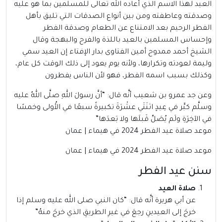
العيد لهذا الاسم الذي أعاده الله تعالى للمسلمين بما هو عليه
وصدقته وعاطفته ومن بين أنواع الصدقات التي تليق بأهل
الفطر الرحيم بعد الامتناع عن الطعام وصدقة الفطر
وإحساس المسلمين بالعيد باللذة والفرح والبهجة وقال
الشيخ أحمد ممدوح أمين الفتاوى بدار الإفتاء إن العيد سمي
وليمة لعودته وتكرارها، ولأنه يوم يعود إلى ذلك الوقت كل عام،
وكذلك بسبب اسمه الفطر، فهو لأن الناس يفطرون
وعن جد عمرو بن شعيب أنَّه قال: “أنَّ رسولَ اللهِ صلَّى اللهُ عليه
وسلَّم كبَّر في عِيدٍ اثنَتَي عشْرَةَ تكبيرةً سبعًا في الأُولى وخمسًا
في الآخِرَةِ ولَم يُصَلِّ قَبلَها ولا بَعدَها”
موعد صلاة عيد الفطر 2024 في هيماء | عمان
موعد صلاة عيد الفطر 2024 في هيماء | عمان
سنن عيد الفطر
صلاة العيد
عن أبي هريرة أنَّه قال: “كان النبي صلى الله عليه وسلم إذا
خرجَ إلى العيدينِ رجعَ في غيرِ الطريقِ الذي خرجَ منهُ”