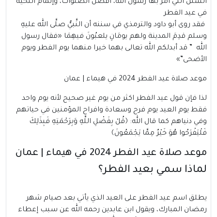
السنن التي أمر بها رسول الله، أفضل الصلوات، وإتمام التحية
في عيد الفطر
فقد روى أبو داود والترمذي في سننه أن النَّبيُّ صلَّى الله عليهِ
وسلم قدِمَ المدينة ولهم يومَانِ يلعبُونَ فيهِمَا «فقال رسول
الله ” قد أبدلكم الله تعالى بهما خيرا منهما يوم الفطر ويوم
الأضحى”»
موعد صلاة عيد الفطر 2024 في هيماء | عمان
لذا فإن قول عيد الفطر اكثر من يوم غير صحيح لأنه يوم واحد
فقط يوم العيد يوم فرح وسعادة وافراح المؤمنين في حياتهم
وفي دنياهم كما قال الله: ﴿قُلْ بِفَضْلِ اللَّهِ وَبِرَحْمَتِهِ فَبِذَلِكَ
فَلْيَفْرَحُوا هُوَ خَيْرٌ مِمَّا يَجْمَعُونَ﴾
موعد صلاة عيد الفطر 2024 في هيماء | عمان
لماذا سمي بعيد الفطر؟
يطلق اسم عيد الفطر على العيد الذي يأتي بعد صيام شهر
رمضان المبارك، ويقول ابن عابدين رحمه الله عن سبب إعطاء