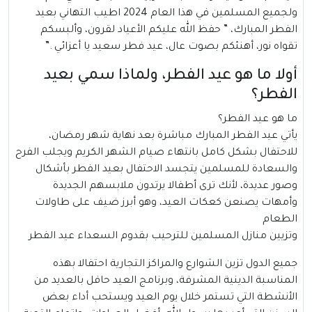
ولجميع المسلمين في هذا العام 2024 اطيب التهاني بعيد
الفطر المبارك، ” حفظ الله عليكم الأعياد لقرون، وألبسكم
تقواه نور، أهنئكم بصوت عال، عيد فطر سعيد يا أعزائي .”
أولا ما هو عيد الفطر، ولماذا سمي بعيد
الفطر؟
ما هو عيد الفطر؟
يأتي
عيد الفطر
المبارك مباشرة بعد نهاية شهر رمضان،
للاحتفال بشكل كامل بانتهاء صيام الشهر الكريم ويجلب الفرح
والسعادة للمسلمين يتجسد الاحتفال بعيد الفطر بأشكال
وصور عديدة، لأنك ترى أطفالا يرتدون ملابسهم الجديدة
وأمهات يصنعن كعكات العيد، وهو أبرز ضيف على طاولات
الطعام
وتزيين منازل المسلمين للترحيب بقدوم السعداء عيد الفطر
جميع الدول تزين الشوارع والمراكز التجارية احتفالا بهذه
المناسبة الدينية المشرفة، وبرنامج العيد حافل بالعديد من
الأنشطة التي تستمر خلال يوم العيد ويستحب أداء بعض