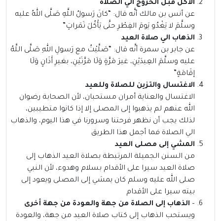
الأكل قبل الخروج الي الصلاة
عن أنس بن مالك أنَّه قال: “كانَ رَسولُ اللَّهِ صَلَّى اللهُ عليه
وسلَّمَ لا يَغْدُو يَومَ الفِطْرِ حتَّى يَأْكُلَ تَمَراتٍ”
الذهاب الي صلاة العيد
عن جابر بن سمرة أنَّه قال: “صَلَّيْتُ مع رَسولِ اللهِ صَلَّى اللَّهُ
عليه وسلَّمَ العِيدَيْنِ، غيرَ مَرَّةٍ وَلَا مَرَّتَيْنِ، بغيرِ أَذَانٍ وَلَا
إقَامَةٍ”
الاغتسال والتزين للصلاة وللعيد
الاغتسال والعناية أمران مستحبان، لأن الصحابة رضوان
الله عنهم لم يذهبوا إلى المصلى إلا إذا كانوا متطيبين،
لذلك يجب أن نظهر فرحتنا وسرورنا في هذا اليوم، والذهاب
الي الصلاة فما أجمل هذا الطريق
المشي إلى مصلى العيد
من السنن الجميلة المرتبطة بصلاة العيد الذهاب إلى
صلاة العيد سيرا على الأقدام بسلام وهدوء، لأن النبي
صلى الله عليه وسلم كان يمشي إلى المصلى ويعود إلى
بيته سيرا على الأقدام
–
الذهاب إلى الصلاة من جهة والعودة من جهة أخرى
ويستحب الذهاب إلى كتاب صلاة العيد من جهة، والعودة