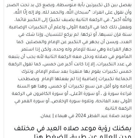
يفصل بين كل تكبيرتين بآية متوسطة، ويضع كل يد تحت الصدر
وأن نقول على انفراد: “سبحان الله، والحمد لله، ولا إله إلّا الله،
والله أكبر”، في الركعة الثانية يضيف تكبيرًا إلى التكبير قائما،
ويفعل ذلك كما في الركعة الأولى واعلم أن التكبيرات الإضافية
سنة فإن نسيها، أو تركها: لم يركع للنسيان، وإذا شك في
العدد، ويسن أن يجهر في التكبير عن الإمام والمصلين كما
جهار القراءة وهي سنة للإمام وله وحده، ولكن إذا استمر
المأموم في صلاته ودخل معه الركعة الثانية لأنه يجب أن يتبعه
في عدد التكبيرات، إلا إذا كانت أكبر من خمس، كما تقول الركعة
خمس تكبيرات يقوم بها منفردا بعد سلام الإمام، وتترك
الجماعة تكبيرات إضافية إذا لم يفعلها الإمام ويصطحب
إمامه ولو أقل من سبع تكبيرات أو خمس، وهذا هو السنة
قراءة سورة ق ، أو سورة الأعلى، أو سورة الكافرون في الركعة
الأولى بعد الفاتحة، وتلاوة سورة الإخلاص، أو سورة القمر في
الركعة الثانية
موعد صلاة عيد الفطر 2024 في هيماء | عمان.
يمكنك رؤية موعد صلاه العيد في مختلف
مدن العالم عن طريق
الضغط هنا