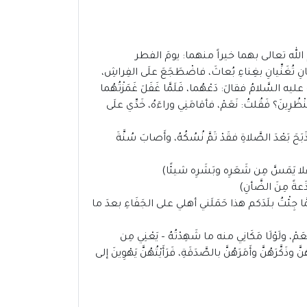
لله تعالى بهما خيراً منهما: يومَ الفطر
انِ تُغَنِّيانِ بغِناءِ بُعاثَ، فاضْطَجَعَ علَى الفِراشِ،
ِ عليه السَّلامُ فقالَ: دَعْهُما، فَلَمَّا غَفَلَ غَمَزْتُهُما
تَنْظُرِينَ؟ فَقُلتُ: نَعَمْ، فأقامَنِي وراءَهُ، خَدِّي علَى
عْدَ الصَّلاةِ فقَدْ تَمَّ نُسُكُهُ، وأَصابَ سُنَّةَ
لا يَمَسَّ مِن شَعَرِه وبَشَرِه شيئًا)
عةً مِنَ الضَّأنِ)
ّا جِئْتُ بلَدَكم هذا حَمَلَني أهلي على الجَفَاءِ بعدَ ما
ولَوْلَا مَكَانِي منه ما شَهِدْتُهُ – يَعْنِي مِن
ذَكَّرَهُنَّ وأَمَرَهُنَّ بالصَّدَقَةِ، فَرَأَيْتُهُنَّ يَهْوِينَ إلى