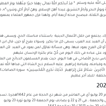
: ” قدْ أبدلَكم اللهُ تعالَى بِهِمَا خيرًا مِنْهُمَا يومَ الفطر
ويومُ النحرِ وأيامُ التشريقِ عيدنا أهلَ الإسلامِ، وهيّ أيامُ أكلٍ وشربٍ”
»
، 
ق الثلاثة، فيصبح مدته أربعة أيام، ولهذا فإن جمهور العلماء يمنعون 
، يجتمع من خلال الأعمال الدينية باستثناء مناسك الحج، ويسمى هذا ا
ي أن العيد عند العرب يسمى كل ما يتكرر وسواء بفرح أو حزن، قال ابن ال
، أو لأن الفرح يعود فيها، وهي مسألة تفاؤل لمن يعود في العيد لأن ال
عود على عباده في ذلك اليوم من كُلّ عام بكثرة الإحسان عليهم.
اس بذبح الأضاحي في هذا اليوم، حيث يقدم المسلمون الذبائح من الما
يامته، وقيامة إبراهيم عليه السلام ذبح الشاة التي فداها الله تعالى بالن
ختلفة. للبلد أجر عظيم.
معة 23 يوليو ثورة 23 يوليو.