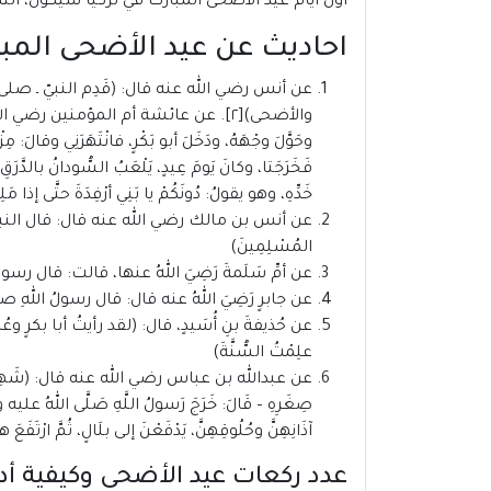
اول ايام عيد الاضحى المبارك في تركيا سيكون، الثلاثاء 20 يوليو 2021 / 10 ذو الح
احاديث عن عيد الأضحى المب
عن أنس رضي الله عنه قال: (قَدِم النبيّ ـ صلى
والأضحى)[٢]. عن عائشة أم المؤمنين رضي الل
وحَوَّلَ وجْهَهُ، ودَخَلَ أبو بَكْرٍ، فانْتَهَرَنِي وقالَ: 
فَخَرَجَتا، وكانَ يَومَ عِيدٍ، يَلْعَبُ السُّودانُ بالدَّرَ
خَدِّهِ، وهو يقولُ: دُونَكُمْ يا بَنِي أرْفِدَةَ حتَّى إذا 
عن أنس بن مالك رضي الله عنه قال: قال النبيُّ صلَّى الله
المُسْلِمِينَ)
عن أمِّ سَلَمةَ رَضِيَ اللهُ عنها، قالت: قال رسولُ ا
عن جابرٍ رَضِيَ اللهُ عنه قال: قال رسولُ اللهِ صلَّى ال
عن حُذيفةَ بنِ أُسَيدٍ، قال: (لقد رأيتُ أبا بكرٍ وعُم
علِمْتُ السُّنَّةَ)
عن عبدالله بن عباس رضي الله عنه قال: (شَهِدْتَ مع رَس
صِغَرِهِ – قَالَ: خَرَجَ رَسولُ اللَّهِ صَلَّى اللهُ عليه وسلَّم
آذَانِهِنَّ وحُلُوقِهِنَّ، يَدْفَعْنَ إلى بلَالٍ، ثُمَّ ارْتَفَعَ ه
عدد ركعات عيد الأضحى وكيفية أدا