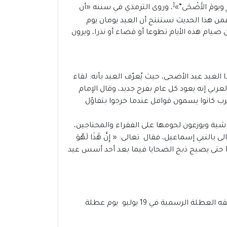
[
ِ ويومَ الأَضْحَى”
»
، وروى الترمذي في سننه
«
أن
فمن هذا الحديث نستنتج أن العيد يومان يوم
صيام هذه الأيام تطوعا أو قضاء أو نذرا، ويرون
لعيد عيد الأضحى، حيث يُعرّف العيد بأنه: لقاء
عربي إنه يعود كل عام بفرح جديد، وقال الإمام
عرب كانوا يسمون قوافل عندما خرجوا بتفاؤل
شية ويوزعون لحومها على الفقراء والمحتاجين،
بي إسماعيل، فقال تعالى: « إِنَّ هَٰذَا لَهُوَ
الْبَلَاءُ الْمُبِينُ وَفَدَيْنَاهُ بِذِبْحٍ عَظِيمٍ وَتَرَكْنَا عَلَيْهِ فِي الْآخِرِينَ سَلَامٌ عَلَىٰ إِبْرَاهِيمَ كَذَٰلِكَ نَجْزِي الْمُحْسِنِينَ» سورة الصافاتK حتى يصبح ذبح الضحايا فيما بعد أحد أسس عيد
من المنتظر أن يصادف موعد عيد الأضحى 2021 يوم 20 يوليو أي في العاشر من شهر ذي الحجة من عام 1442هجريا، تسبقه العطلة الرسمية في 19 يوليو يوم عطلة