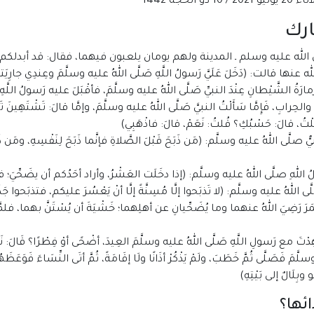
جة 1442
ارك
 الله عليه وسلم ـ المدينة ولهم يومان يلعبون فيهما، فقال: قد أبدلكم ا
ه عنها قالت: (دَخَلَ عَلَيَّ رَسولُ اللَّهِ صَلَّى اللهُ عليه وسلَّمَ وعِندِي جارِيَت
مِزْمارَةُ الشَّيْطانِ عِنْدَ النبيِّ صَلَّى اللهُ عليه وسلَّمَ، فأقْبَلَ عليه رَسولُ اللَّه
قِ والحِرابِ، فَإِمَّا سَأَلْتُ النبيَّ صَلَّى اللهُ عليه وسلَّمَ، وإمَّا قالَ: تَشْتَهِينَ 
مَلِلْتُ، قالَ: حَسْبُكِ؟ قُلتُ: نَعَمْ، قالَ: فاذْهَبِي)
ُ عليه وسلَّم: (مَن ذَبَحَ قَبْلَ الصَّلاةِ فإنَّما ذَبَحَ لِنَفْسِهِ، ومَن ذَبَحَ بَ
للهِ صلَّى اللهُ عليه وسلَّم: (إذا دخَلَت العَشْرُ، وأراد أحَدُكم أن يضَحِّيَ؛ ف
لهُ عليه وسلَّم: (لا تَذبَحوا إلَّا مُسِنَّةً إلَّا أنْ يَعْسُرَ عليكم، فتذبَحوا جَذَ
َرَ رَضِيَ اللهُ عنهما وما يُضَحِّيانِ عن أهلِهما؛ خَشْيَةَ أن يُسْتَنَّ بهما، فلمَ
ولِ اللَّهِ صَلَّى اللهُ عليه وسلَّمَ العِيدَ، أضْحًى أوْ فِطْرًا؟ قَالَ: نَعَمْ، 
َ فَصَلَّى ثُمَّ خَطَبَ، ولَمْ يَذْكُرْ أذَانًا ولَا إقَامَةً، ثُمَّ أتَى النِّسَاءَ فَوَعَظَهُنَّ و
و وبِلَالٌ إلى بَيْتِهِ)
ئها؟