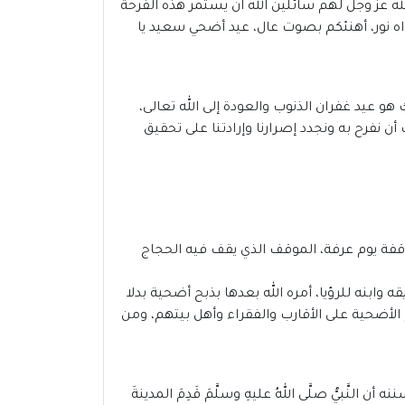
التي شرعها الله عز وجل لهم سائلين الله ان يستمر هذه الفرحة
واه نور، أهنئكم بصوت عال، عيد أضحي سعيد يا
 عيد غفران الذنوب والعودة إلى الله تعالى،
ن نفرح به ونجدد إصرارنا وإرادتنا على تحقيق
 عيد الفطر، يوافق يوم 10 ذو الحجة بعد انتهاء وقفة يوم عرفة، الموقف الذي يقف فيه الحجاج
 وابنه للرؤيا، أمره الله بعدها بذبح أضحية بدلا
م الأضحية على الأقارب والفقراء وأهل بيتهم، ومن
َّبيُّ صلَّى اللهُ عليهِ وسلَّمَ قَدِمَ المدينةَ