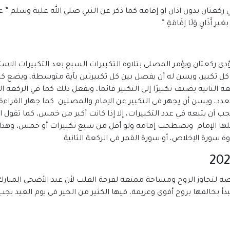
تان بدون اذان او إقامة كما ذكر عن النبي صلي الله علية وسلم ” عن جابر
بغيرِ أَذَانٍ وَلَا إقَامَةٍ ”
دى ركعتان ويؤمر المصلي بتلاوة التكبيرات السبع بعد التكبيرات الاس
لى كل تكبير، ويسن له أن يفصل بين كل تكبيرتين بآية متوسطة، ويضع كل
ي الركعة الثانية يضيف تكبيرًا إلى التكبير قائما، ويفعل ذلك كما في الركع
لعدد، ويسن أن يجهر في التكبير عن الإمام والمصلين كما جهار القراءة
يجب أن يتبعه في عدد التكبيرات، إلا إذا كانت أكبر من خمس، كما تقول
فعلها الإمام ويصطحب إمامه ولو أقل من سبع تكبيرات أو خمس، وهذا ه
وة سورة الإخلاص، أو سورة القمر في الركعة الثانية
لتجاوز الروح ومساحة ممتعة لفرحة القلب لأن عيد الأضحى المبارك هو
 بخالقها بروح أقوى وعزيمة، فيها الكثير من الخير في يوم العيد يجب أ