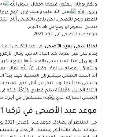
ولَهُمْ يومَانِ يلعبُونَ فيهِمَا
«
فقال رسول الله
رسول الله
قال: “يومُ عرفةَ 
للفطر ويوم للأضحى، لكن يلحق بالأضحى أيام التشري
بطلان الصوم لو وقع في هذه الأيام.
موعد عيد الأضحى في تركيا 2021
لماذا سمي بعيد الأضحى:
في عيد الأضحى المبارك
يقام على غير العادة كما اعتاد الناس، وقال الأزهر
النووي إن هذا العيد سمي بالعيد لأنها ترجع وتكرر
وللتفاؤل بعودته سالمة ، وقيل لأنّ الله -تعالى- ي
أما اسمه الأضحى فيشير إلى الضحية كيف يبدأ الن
ويسمى هذا أيضا يوم النحر من أجل هدى العبيد فيه وق
الأضحى المبارك الذي يؤدّيه المسلمون في أجزاء م
موعد عيد الأضحى في تركيا 2021
عرفات، تليها ثلاثة أيام رسمية ، الأربعاء والخميس والجمعة ، في 21 و 22 و يصادف يوم الج