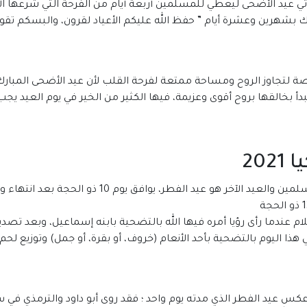
شهر ذي الحجة من عام 1442هجريا، يأتي عيد الأضحى ليعطي للمسلمين أربعة أيام من الفرحة 
ارك بشهرين وعشرة أيام ” حفظ الله عليكم الأعياد لقرون، والبسكم تق
لتجاوز الروح ومساحة ممتعة لفرحة القلب لأن عيد الأضحى المبارك هو
 بخالقها بروح أقوى وعزيمة، فيها الكثير من الخير في يوم العيد يجب أ
20
هو أحد العيدين عند المسلمين والعيد الآخر هو
ام عندما رأى رؤيا أمره فيها الله بالتضحية بابنه إسماعيل، وبعد تصديقه
 هذا اليوم بالتضحية بأحد الأنعام (خروف، أو بقرة، أو جمل) وتوزيع لح
 عيد الفطر الذي مدته يوم واحد ؛ فقد روى أبو داود والترمذي في سننه أن الن