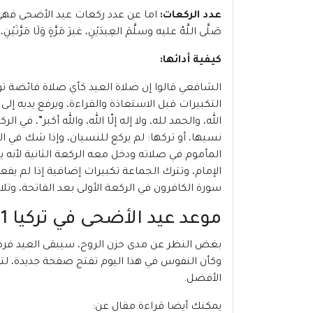
عدد الركعات:
اما عن عدد ركعات عيد الأضحى فهي ركع
صَلَّى اللَّهُ عليه وسلَّمَ العِيدَيْنِ، غيرَ مَرَّةٍ وَلَا مَرَّتَيْنِ، 
كيفية أدائها:
الشافعي قالوا إن صلاة العيد كأي صلاة فائضة تؤ
التكبيرات قبل الاستعاذة والقراءة، ويرفع يديه إ
الله، والحمد لله، ولا إله إلّا الله، والله أكبر”، ف
نسيها، أو تركها: لم يركع للنسيان، وإذا شك في ا
المأموم في صلاته ودخل معه الركعة الثانية لأنه 
الإمام، وتترك الجماعة تكبيرات إضافية إذا لم ي
سورة الكافرون في الركعة الأولى بعد الفاتحة، وتلا
موعد عيد الأضحى في تركيا 2021
بغض النظر عن مدى حزن الروح، سيبقى العيد فرصة 
وكأن النفوس في هذا اليوم تفتح صفحة جديدة، لتبدأ
الأفضل.
يمكنك أيضا قراءة مقال عن: