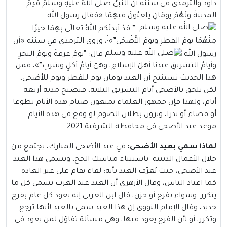
داود والترمذي في سننه أن النَّبيُّ صلَّى اللهُ عليهِ وسلَّمَ قَدِمَ
المدينةَ ولَهُمْ يومَانِ يلعبُونَ فيهِمَا
«
فقال رسول الله
: ” قدْ أبدلَكم اللهُ تعالَى بِهِمَا خيرًا
[
مِنْهُمَا يومَ الفطرِ ويومَ الأَضْحَى”
»
، وروى الترمذي في سننه
«
أن
رسول الله
قال: “يومُ عرفةَ ويومُ النحرِ
وأيامُ التشريقِ عيدنا أهلَ الإسلامِ، وهيّ أيامُ أكلٍ وشربٍ”
»
، فمن
هذا الحديث نستنتج أن العيد يومان يوم للفطر ويوم للأضحى،
لكن يلحق بالأضحى أيام التشريق الثلاثة، فيصبح مدته أربعة
أيام، ولهذا فإن جمهور العلماء يمنعون صيام هذه الأيام تطوعا
أو قضاء أو نذرا، ويرون بطلان الصوم لو وقع في هذه الأيام.
موعد عيد الأضحى في محافظة الشرقية 2021
لماذا سمي بعيد الأضحى:
في عيد الأضحى المبارك، يجتمع من
خلال الأعمال الدينية باستثناء مناسك الحج، ويسمى هذا العيد
عيد الأضحى، حيث يُعرّف العيد بأنه: لقاء يقام على غير العادة
كما اعتاد الناس، وقال الأزهري أن العيد عند العرب يسمى كل ما
يتكرر وسواء بفرح أو حزن، قال ابن العربي إنه يعود كل عام بفرح
جديد، وقال الإمام النووي إن هذا العيد سمي بالعيد لأنها ترجع
وتكرر، أو لأن الفرح يعود فيها، وهي مسألة تفاؤل لمن يعود في