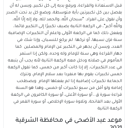
قبل الاستعاذة والقراءة، ويرفع يديه إلى كل تكبير، ويسن له أن
يفصل بين كل تكبيرتين بآية متوسطة، ويضع كل يد تحت الصدر
وأن نقول على انفراد: “سبحان الله، والحمد لله، ولا إله إلّا الله،
والله أكبر”، في الركعة الثانية يضيف تكبيرًا إلى التكبير قائما،
ويفعل ذلك كما في الركعة الأولى واعلم أن التكبيرات الإضافية
سنة فإن نسيها، أو تركها: لم يركع للنسيان، وإذا شك في
العدد، ويسن أن يجهر في التكبير عن الإمام والمصلين كما
جهار القراءة وهي سنة للإمام وله وحده، ولكن إذا استمر
المأموم في صلاته ودخل معه الركعة الثانية لأنه يجب أن يتبعه
في عدد التكبيرات، إلا إذا كانت أكبر من خمس، كما تقول الركعة
خمس تكبيرات يقوم بها منفردا بعد سلام الإمام، وتترك
الجماعة تكبيرات إضافية إذا لم يفعلها الإمام ويصطحب
إمامه ولو أقل من سبع تكبيرات أو خمس، وهذا هو السنة
قراءة سورة ق ، أو سورة الأعلى، أو سورة الكافرون في الركعة
الأولى بعد الفاتحة، وتلاوة سورة الإخلاص، أو سورة القمر في
الركعة الثانية
موعد عيد الأضحى في محافظة الشرقية