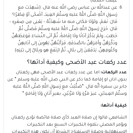
علِمْتُ السُّنَّةَ)
عن عبدالله بن عباس رضي الله عنه قال: (شَهِدْتَ مع
رَسولِ اللَّهِ صَلَّى اللهُ عليه وسلَّمَ العِيدَ، أضْحًى أوْ فِطْرًا؟
قَالَ: نَعَمْ، ولَوْلَا مَكَانِي منه ما شَهِدْتُهُ – يَعْنِي مِن صِغَرِهِ –
قَالَ: خَرَجَ رَسولُ اللَّهِ صَلَّى اللهُ عليه وسلَّمَ فَصَلَّى ثُمَّ
خَطَبَ، ولَمْ يَذْكُرْ أذَانًا ولَا إقَامَةً، ثُمَّ أتَى النِّسَاءَ فَوَعَظَهُنَّ
وذَكَّرَهُنَّ وأَمَرَهُنَّ بالصَّدَقَةِ، فَرَأَيْتُهُنَّ يَهْوِينَ إلى آذَانِهِنَّ
وحُلُوقِهِنَّ، يَدْفَعْنَ إلى بلَالٍ، ثُمَّ ارْتَفَعَ هو وبِلَالٌ إلى بَيْتِهِ)
عدد ركعات عيد الأضحى وكيفية أدائها؟
عدد الركعات:
اما عن عدد ركعات عيد الأضحى فهي ركعتان
بدون اذان او إقامة كما ذكر عن النبي صلي الله علية وسلم ” عن
جابر بن سمرة أنَّه قال: “صَلَّيْتُ مع رَسولِ اللهِ صَلَّى اللَّهُ عليه
وسلَّمَ العِيدَيْنِ، غيرَ مَرَّةٍ وَلَا مَرَّتَيْنِ، بغيرِ أَذَانٍ وَلَا إقَامَةٍ ”
كيفية أدائها:
الشافعي قالوا إن صلاة العيد كأي صلاة فائضة تؤدى ركعتان
ويؤمر المصلي بتلاوة التكبيرات السبع بعد التكبيرات
الاستهلالية وصلاة الاستفتاح الشرط أن تكون هذه التكبيرات