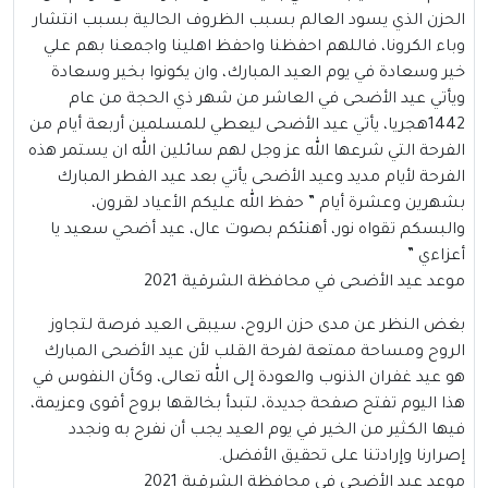
الحزن الذي يسود العالم بسبب الظروف الحالية بسبب انتشار
وباء الكرونا، فاللهم احفظنا واحفظ اهلينا واجمعنا بهم علي
خير وسعادة في يوم العيد المبارك، وان يكونوا بخير وسعادة
ويأتي عيد الأضحى في العاشر من شهر ذي الحجة من عام
1442هجريا، يأتي عيد الأضحى ليعطي للمسلمين أربعة أيام من
الفرحة التي شرعها الله عز وجل لهم سائلين الله ان يستمر هذه
الفرحة لأيام مديد وعيد الأضحى يأتي بعد عيد الفطر المبارك
بشهرين وعشرة أيام ” حفظ الله عليكم الأعياد لقرون،
والبسكم تقواه نور، أهنئكم بصوت عال، عيد أضحي سعيد يا
أعزاءي ”
موعد عيد الأضحى في محافظة الشرقية 2021
بغض النظر عن مدى حزن الروح، سيبقى العيد فرصة لتجاوز
الروح ومساحة ممتعة لفرحة القلب لأن عيد الأضحى المبارك
هو عيد غفران الذنوب والعودة إلى الله تعالى، وكأن النفوس في
هذا اليوم تفتح صفحة جديدة، لتبدأ بخالقها بروح أقوى وعزيمة،
فيها الكثير من الخير في يوم العيد يجب أن نفرح به ونجدد
إصرارنا وإرادتنا على تحقيق الأفضل.
موعد عيد الأضحى في محافظة الشرقية 2021