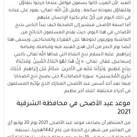
العيد لأن العرب كانوا يسمون قوافل عندما خرجوا بتفاؤل
وللتفاؤل بعودته سالمة ، وقيل لأنّ الله -تعالى- يعود على عباده
في ذلك اليوم من كُلّ عام بكثرة الإحسان عليهم.
أما اسمه الأضحى فيشير إلى الضحية كيف يبدأ الناس بذبح
الأضاحي في هذا اليوم، حيث يقدم المسلمون الذبائح من
الماشية ويوزعون لحومها على الفقراء والمحتاجين، ويسمى هذا
أيضا يوم النحر من أجل هدى العبيد فيه وقيامته، وقيامة
إبراهيم عليه السلام ذبح الشاة التي فداها الله تعالى بالنبي
إسماعيل، فقال تعالى: « إِنَّ هَٰذَا لَهُوَ الْبَلَاءُ الْمُبِينُ وَفَدَيْنَاهُ
بِذِبْحٍ عَظِيمٍ وَتَرَكْنَا عَلَيْهِ فِي الْآخِرِينَ سَلَامٌ عَلَىٰ إِبْرَاهِيمَ كَذَٰلِكَ
نَجْزِي الْمُحْسِنِينَ» سورة الصافاتK حتى يصبح ذبح الضحايا
فيما بعد أحد أسس عيد الأضحى المبارك الذي يؤدّيه المسلمون
في أجزاء مختلفة. للبلد أجر عظيم.
موعد عيد الأضحى في محافظة الشرقية
2021
من المنتظر أن يصادف موعد عيد الأضحى 2021 يوم 20 يوليو أي
في العاشر من شهر ذي الحجة من عام 1442هجريا، تسبقه