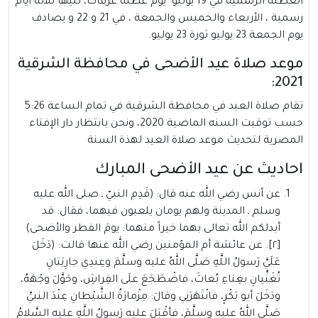
العطلة الرسمية في 19 يوليو يوم عطلة عرفات، تليها ثلاثة أيام
رسمية ، الأربعاء والخميس والجمعة ، في 21 و 22 و يصادف
يوم الجمعة 23 يوليو ثورة 23 يوليو.
موعد صلاة عيد الأضحى في محافظة الشرقية
2021:
تقام صلاة العيد في محافظة الشرقية في تمام الساعة 5:26
حسب توقيت السنه الماضية 2020، ونحن بانتظار دار الإفتاء
المصرية لتحديث موعد صلاة العيد لهذة السنة
احاديث عن عيد الأضحى المبارك
عن أنس رضي الله عنه قال: (قَدِم النبيّ ـ صلى الله عليه
وسلم ـ المدينة ولهم يومان يلعبون فيهما، فقال: قد
أبدلكم الله تعالى بهما خيراً منهما: يومَ الفطر والأضحى)
[٢]. عن عائشة أم المؤمنين رضي الله عنها قالت: (دَخَلَ
عَلَيَّ رَسولُ اللَّهِ صَلَّى اللهُ عليه وسلَّمَ وعِندِي جارِيَتانِ
تُغَنِّيانِ بغِناءِ بُعاثَ، فاضْطَجَعَ علَى الفِراشِ، وحَوَّلَ وجْهَهُ،
ودَخَلَ أبو بَكْرٍ، فانْتَهَرَنِي وقالَ: مِزْمارَةُ الشَّيْطانِ عِنْدَ النبيِّ
صَلَّى اللهُ عليه وسلَّمَ، فأقْبَلَ عليه رَسولُ اللَّهِ عليه السَّلامُ