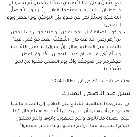
مع عثمانَ وعليٍّ فكانا يُصلِّيانِ تينكَ الركعتيْنِ ثم ينصرفانِ
فيخطبانِ الناسَ، فسمعتُهما يقولانِ : إنَّ رسولَ اللهِ صلَّى
اللهُ عليْهِ وسلَّمَ نهى عن صومِ ذيْنِ اليوميْنِ يومِ الفطرِ ويومِ
الأضحى)
وتكون الصلاة قبل الخطبة عن أبو عبيد مولى عبدالرحمن
بن أزهر رضي الله عنه قال: (شَهِدْتُ العيدَ معَ عُمرَ ، فبدأَ
بالصَّلاةِ قبلَ الخُطبةِ وقالَ : إنَّ رسولَ اللَّهِ صلَّى اللَّهُ عليهِ
وسلَّمَ نَهَى عن صيامِ هذينِ اليومينِ ، أمَّا يومُ الفِطرِ
فَفِطْرُكم مِن صومِكُم وأمَّا يومُ الأضحَى فَكُلوا من لحمِ
نسُكِكُم)
وقت صلاة عيد الأضحى في ايطاليا 2024
سنن عيد الأضحى المبارك :
في الشريعة الإسلامية، يُشجَّع على الذهاب إلى الصلاة ماشياً،
وقد ورد عن أبي هريرة أن النبي صلى الله عليه وسلم قال: “إذا
أتيتم الصلاة فلا تأتوها وأنتم تسعون، وأتوها وأنتم تمشون،
عليكم السكينة، فما أدركتم فصلوا، وما فاتكم فاقضوا”.