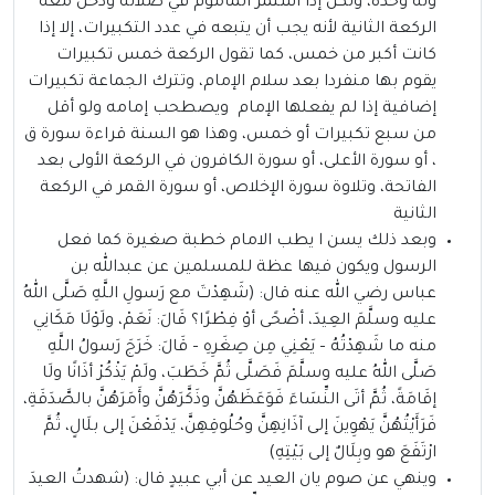
وله وحده، ولكن إذا استمر المأموم في صلاته ودخل معه
الركعة الثانية لأنه يجب أن يتبعه في عدد التكبيرات، إلا إذا
كانت أكبر من خمس، كما تقول الركعة خمس تكبيرات
يقوم بها منفردا بعد سلام الإمام، وتترك الجماعة تكبيرات
إضافية إذا لم يفعلها الإمام ويصطحب إمامه ولو أقل
من سبع تكبيرات أو خمس، وهذا هو السنة قراءة سورة ق
، أو سورة الأعلى، أو سورة الكافرون في الركعة الأولى بعد
الفاتحة، وتلاوة سورة الإخلاص، أو سورة القمر في الركعة
الثانية
وبعد ذلك يسن ا يطب الامام خطبة صغيرة كما فعل
الرسول ويكون فيها عظة للمسلمين عن عبدالله بن
عباس رضي الله عنه قال: (شَهِدْتَ مع رَسولِ اللَّهِ صَلَّى اللهُ
عليه وسلَّمَ العِيدَ، أضْحًى أوْ فِطْرًا؟ قَالَ: نَعَمْ، ولَوْلَا مَكَانِي
منه ما شَهِدْتُهُ – يَعْنِي مِن صِغَرِهِ – قَالَ: خَرَجَ رَسولُ اللَّهِ
صَلَّى اللهُ عليه وسلَّمَ فَصَلَّى ثُمَّ خَطَبَ، ولَمْ يَذْكُرْ أذَانًا ولَا
إقَامَةً، ثُمَّ أتَى النِّسَاءَ فَوَعَظَهُنَّ وذَكَّرَهُنَّ وأَمَرَهُنَّ بالصَّدَقَةِ،
فَرَأَيْتُهُنَّ يَهْوِينَ إلى آذَانِهِنَّ وحُلُوقِهِنَّ، يَدْفَعْنَ إلى بلَالٍ، ثُمَّ
ارْتَفَعَ هو وبِلَالٌ إلى بَيْتِهِ)
وينهي عن صوم يان العيد عن أبي عبيدٍ قال: (شهدتُ العيدَ