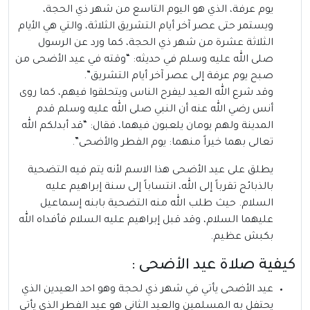
يوم عرفة، الذي هو اليوم التاسع من شهر ذي الحجة،
ويستمر حتى عصر آخر أيام التشريق الثلاثة، والتي هي الأيام
الثلاثة عشرة من شهر ذي الحجة، كما ورد عن الرسول
صلى الله عليه وسلم في حديثه: “وقته في عيد الأضحى من
صبح يوم عرفة إلى عصر آخر أيام التشريق”.
وقد شرع الله العيد ليفرح الناس ويتحلقوا فيهم، كما روى
أنس رضي الله عنه أن النبي صلى الله عليه وسلم قدم
المدينة ولهم يومان يلعبون فيهما، فقال: “قد أبدلكم الله
تعالى بهما خيراً منهما: يوم الفطر والأضحى”.
يطلق على عيد الأضحى هذا الاسم لأنه يتم فيه التضحية
بالذبائح تقرباً إلى الله، انتساباً إلى سنة إبراهيم عليه
السلام. حيث طلب الله منه التضحية بابنه إسماعيل
عليهما السلام، وقد قبل إبراهيم عليه السلام فأفداه الله
بكبش عظيم.
كيفية صلاة عيد الأضحى :
عيد الأضحى يأتي في شهر ذي لحجة وهو احد العيدين الذي
يحتفل به المسلمين والعيد الثاني هو عيد الفطر الذي يأتي