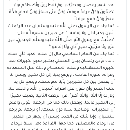
بعد شهر رمضان وفِطرُكم يومَ تفطرونَ وأَضحاكم يومَ
تضحُّونَ وَكلُّ عرفةَ موقفٌ وَكلُّ منًى منحَرٌ وَكلُّ فجاجِ مَكَّةَ
منحرٌ وَكلُّ جَمعٍ موقفٌ
كما جاء عن الرسول صلي الله علية وسلم ان عدد الركعات
اثنين بغير اذان ولا إقامة ” عن جابر بن سمرة أنَّه قال:
“صَلَّيْتُ مع رَسولِ اللهِ صَلَّى اللَّهُ عليه وسلَّمَ العِيدَيْنِ، غيرَ
مَرَّةٍ وَلَا مَرَّتَيْنِ، بغيرِ أَذَانٍ وَلَا إقَامَةٍ “
كما جاء عن الامام الشافعي قال إن صلاة العيد كأي صلاة
ذائدة تؤدى ركعتان يبدئ المصلي بتكبير سبع تكبيرات بعد
تكبيرة الاستهلالية وصلاة الاستفتاح وذلك قبل الاستعاذه
وقراءة سورة الفاتحة ، ويرفع يديه إلى كل تكبير، ويسن له
أن يفصل بين كل تكبيرتين بآية متوسطة، ويضع كل يد
تحت الصدر وأن نقول على انفراد: “سبحان الله، والحمد لله،
ولا إله إلّا الله، والله أكبر”، في الركعة الثانية يضيف تكبيرًا
إلى التكبير قائما، ويفعل ذلك كما في الركعة الأولى واعلم
أن التكبيرات الإضافية سنة فإن نسيها، أو تركها: لم يركع
للنسيان، وإذا شك في العدد، ويسن أن يجهر في التكبير
عن الإمام والمصلين كما جهار القراءة وهي سنة للإمام