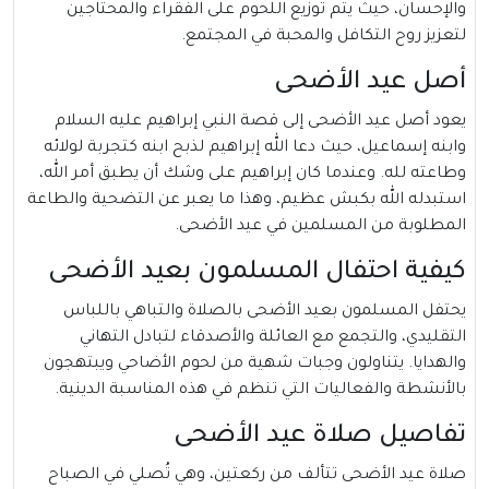
والإحسان، حيث يتم توزيع اللحوم على الفقراء والمحتاجين
لتعزيز روح التكافل والمحبة في المجتمع.
أصل عيد الأضحى
يعود أصل عيد الأضحى إلى قصة النبي إبراهيم عليه السلام
وابنه إسماعيل، حيث دعا الله إبراهيم لذبح ابنه كتجربة لولائه
وطاعته لله. وعندما كان إبراهيم على وشك أن يطبق أمر الله،
استبدله الله بكبش عظيم، وهذا ما يعبر عن التضحية والطاعة
المطلوبة من المسلمين في عيد الأضحى.
كيفية احتفال المسلمون بعيد الأضحى
يحتفل المسلمون بعيد الأضحى بالصلاة والتباهي باللباس
التقليدي، والتجمع مع العائلة والأصدقاء لتبادل التهاني
والهدايا. يتناولون وجبات شهية من لحوم الأضاحي ويبتهجون
بالأنشطة والفعاليات التي تنظم في هذه المناسبة الدينية.
تفاصيل صلاة عيد الأضحى
صلاة عيد الأضحى تتألف من ركعتين، وهي تُصلي في الصباح