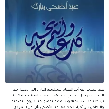
عيد الأضحى هو أحد الأعياد الإسلامية البارزة التي تحتفل بها
المسلمون حول العالم، ويعد هذا العيد مناسبة دينية هامة
ترتبط بأحداث تاريخية ودينية عظيمة، وتجسد روح التضحية
والتكافل بين أفراد المجتمع، عيد الأضحى يأتي في شهر ذي