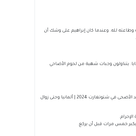
ه وطاعته لله. وعندما كان إبراهيم على وشك أن
ايا. يتناولون وجبات شهية من لحوم الأضاحي
صلاة عيد الأضحى تتألف من ركعتين، وهي تُصلي في الصباح الباكر بعد طلوع الشمس قليلاً كما ذكرنا عن وقت صلاة عيد الأضحى في شتوتغارت 2024 | ألمانيا وحتى زوال
الإحرام.
ويكبر خمس مرات قبل أن يركع.