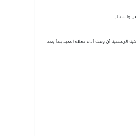
ن واليسار.
2 | ألمانيا يوم 16 أو 17 يونيو 2024، وقد أكدت الجهات الفلكية الرسمية أن وقت أداء صلاة العيد يبدأ بعد