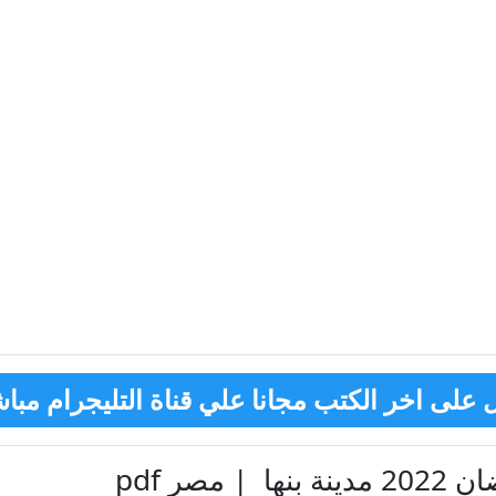
على اخر الكتب مجانا علي قناة التليجرام مباش
صر pdf