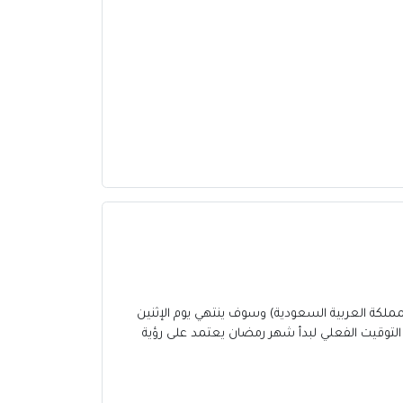
(استناداً لتوقيت للمملكة العربية السعودية) وسوف ينتهي يوم الإثنين
يو وينبغي التذكير بأن هذا التوقيت تقريبي لأن التوقيت الفعلي لبدأ شهر رمضان يعتمد على رؤية