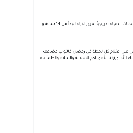
تختلف ساعات الصيام من دولة إلى أخري ومن منطقة إلي أخري إلا أنه قد تم الإتفاق علي أنها تتراوح ما بين 14 إلى 16 ساعة، كما تزداد ساعات الصيام تدريجياً بمرور الأيام لتبدأ من 14 ساعة و
حرص علي اغتنام كل لحظة في رمضان فالثواب مضاعف
ه، ورزقنا الله واياكم السلامة والسلام والطمأنينة