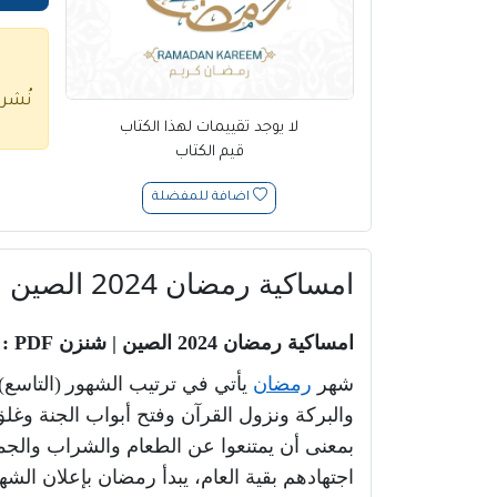
نُشر
لا يوجد تقييمات لهذا الكتاب
قيم الكتاب
اضافة للمفضلة
امساكية رمضان 2024 الصين | شنزن PDF
امساكية رمضان
2024
الصين
|
شنزن
PDF :
شهر
رمضان
يأتي في ترتيب الشه
ور
(
التاسع
)
والبركة ونزول القرآن وفتح أبواب الجنة وغل
بمعنى أن يمتنعوا عن الطعام والشراب والج
اجتهادهم بقية العام، يبدأ رمضان بإعلان الشه