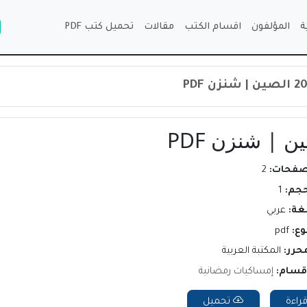
ة
المؤلفون
اقسام الكتب
مقالات
تحميل كتب PDF
صفحات:
2
حجم:
1
لغة:
عربي
وع:
pdf
محرر:
المكتبة العربية
اقسام:
إمساكيات رمضانية
راءة
تحميل