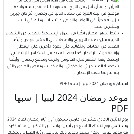
وكانت هذه هى الآية الأولى التي نزلت من
القرآن، والقرآن أنزل من اللوح المحفوظ ليلة القدر جملة واحدة،
فوضع في بيت العزة في سماء الدنيا في رمضان، ثم كان جبريل
ينزل به مجزئًا في الأوامر والنواهي والأسباب، وذلك في ثلاث
وعشرين سنة.
يرتبط شهر رمضان أيضًا في الدول الإسلامية بالعديد من الشعائر
الدينية مثل: صلاة التراويح والاعتكاف في العشر الأواخر، وأيضًا
العديد من العادات والتقاليد مثل دعوة الأحرين على الإفطار
وإقامة موائد للإفطار، كما يوجد العديد من المظاهر التراثية التي
ارتبطت بهذا الشهر مثل: الفانوس والزينة ومدفع رمضان، وأيضًا
شخصية المسحراتي والحكواتي، والمأكولات وبعض الحلوى والتي
يتم تناولها عقب الإفطار …
امساكية رمضان 2024 ليبيا | سبها PDF
موعد رمضان 2024 ليبيا | سبها
PDF
يوم الاثنين الحادي عشر من مارس سيكون أول أيام رمضان لعام 2024
وسينتهي يوم الثلاثاء التاسع من أبريل، ولابد من التذكير أن ما تم ذكره
هو موعد تقريبي ولكن سيتم تحديد ذلك بناء على رؤية الهلال، ويمكنك