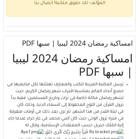
المؤلف- لك حقوق ملكية!
اتصال بنا
امساكية رمضان 2024 ليبيا | سبها PDF
امساكية رمضان 2024 ليبيا
| سبها PDF
ترسل
المكتبة العربية للكتب والمعارف
تهنئتها لكل متابعيها في
جميع أنحاء العالم بمناسبة اقتراب شهر رمضان الكريم، حيث
لشهر رمضان
مكانة خاصة في تراث وتاريخ المسلمين؛ ففيه بدأ
نزول القرآن من اللوح المحفوظ إلى السماء الدنيا، وذلك كان
في ليلة القدر من هذا الشهر، ثم نزل بعد ذلك في أوقات متفرقة
في فترة نزول الوحي حيث كان النبي محمد في غار حراء عندما جاء
إليه المَلَك جبريل حسب المعتقدات الإسلامية، وقال له
اقْرَأْ بِاسْمِ رَبِّكَ الَّذِي خَلَقَ