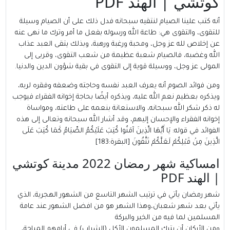
كوتشي | الهند PDF
أنه كتب علينا الصيام لنتقيه سبحانه فدل ذلك على أن الصيام وسيلة
للتقوى، والتقوى هي: طاعة الله ورسوله بفعل ما أمر وترك ما نهى عنه
عن إخلاص لله عز وجل، ومحبة ورغبة ورهبة، وبذلك يتقى العبد عذاب
الله وغضبه، فالصيام شعبة عظيمة من شعب التقوى، وقربى إلى
المولى عز وجل، ووسيلة قوية إلى التقوى في بقية شؤون الدين والدنيا.
ومن فوائد الصوم أنه يعرف العبد نفسه وحاجته وضعفه وفقره لربه،
ويذكره بعظيم نعم الله عليه، ويذكره أيضًا بحاجة إخوانه الفقراء فيوجب
له ذكر شكر الله سبحانه، والاستعانة بنعمه على طاعته، ومواساة
إخوانه الفقراء والإحسان إليهم، وقد أشار الله سبحانه وتعالى إلى هذه
الفوائد في قوله:
يَا أَيُّهَا الَّذِينَ آمَنُوا كُتِبَ عَلَيْكُمُ الصِّيَامُ كَمَا كُتِبَ عَلَى
الَّذِينَ مِنْ قَبْلِكُمْ لَعَلَّكُمْ تَتَّقُونَ
[البقرة:183]
امساكية شهر رمضان 2022 مدينة كوتشي
| الهند PDF
شهر رمضان يأتي في ترتيب الشهر التاسع من الشهور الهجرية، الذي
يأتي بعد شهر شعبان،وهذا الشهر هو من افضل الشهور عند عامة
المسلمين لما فيه من الخير والبركة
ومن الأركان أن يترك المسلمون الأكل (الشراب) في أيامهم المباحة،