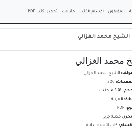
ة
المؤلفون
اقسام الكتب
مقالات
تحميل كتب PDF
مؤلف:
الشيخ محمد الغزالي
صفحات:
206
حجم:
5.78 ميجا بايت
لغة:
العربية
وع:
PDF
محرر:
مكتبة جرير
اقسام:
كتب التنمية الذاتية