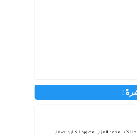
رةً
!
وقراءة كتب محمد الغزالي أونلاين تحميل كتب محمد الغزالي pdf بروابط مباشرة مجانا كتب محمد الغزالي مصورة للكبار والصغار