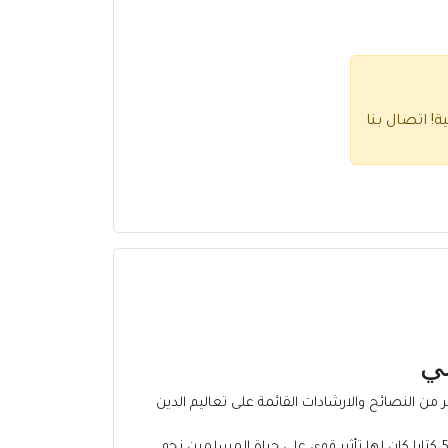
ية!
اتصال بنا
من النصائح والارشادات القائمة على تعاليم الدين
الشيخ محمد غزالي هو عالم ومفكر إسلامي مصرى الجنسية ساهم كثيرا في تجديد الفكر الإسلامي، وله عده مؤلفات زادت عن 50 كتابا كان لها تأثير قوى على حياة المسلمين نحو