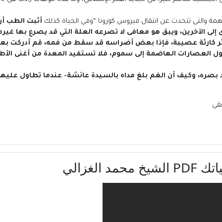
ملهمة والتي تتحدث عن انتقال فيروس كورونا “وفي الحياة كذلك
أثبت الطب أن
لى الآخرين، ويبق هو معافى لا تصرعه العلة التي قد يصرع بها غيره
إثر كارثة عصيبة، فإذا بعض أضراسه قد سقط من فمه، قم أدركت بع
ول العصارات الهاضمة إلى سموم، فلا تستفيد المعدة من أغنى الأطعم
د بصره، وكيف أن الغم بلغ مداه بالسيدة عائشة- عندما تطاول عليه
الغزالي