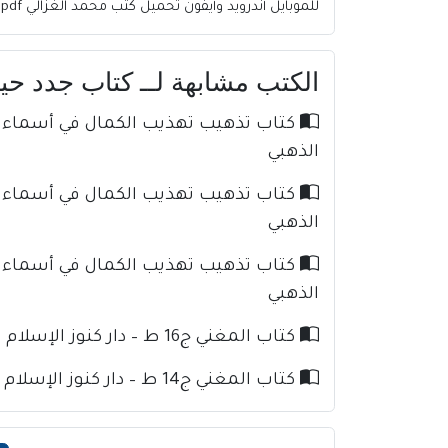
للموبايل أندرويد وأيفون تحميل كتب محمد الغزالي pdf للتابلت والكمبيوتر وللكندل تحميل كتب
الكتب مشابهة لــ كتاب جدد حياتك PDF الشيخ محمد ا
الذهبي
الذهبي
الذهبي
كتاب المغني ج16 ط – دار كنوز الإسلام للإمام ابن قدامة
كتاب المغني ج14 ط – دار كنوز الإسلام للإمام ابن قدامة