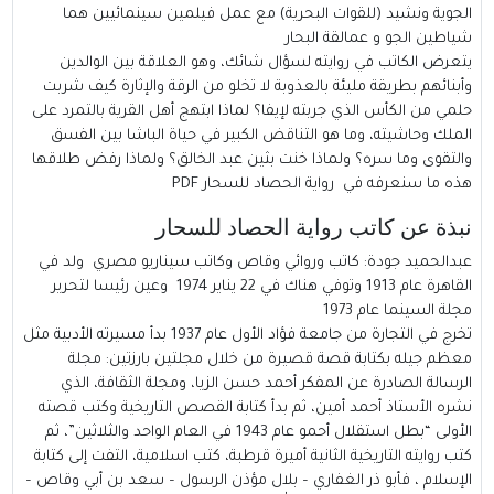
الجوية ونشيد (للقوات البحرية) مع عمل فيلمين سينمائيين هما
شياطين الجو و عمالقة البحار
يتعرض الكاتب في روايته لسؤال شائك، وهو العلاقة بين الوالدين
وأبنائهم بطريقة مليئة بالعذوبة لا تخلو من الرقة والإثارة كيف شربت
حلمي من الكأس الذي جربته لإيفا؟ لماذا ابتهج أهل القرية بالتمرد على
الملك وحاشيته، وما هو التناقض الكبير في حياة الباشا بين الفسق
والتقوى وما سره؟ ولماذا خنت بثين عبد الخالق؟ ولماذا رفض طلاقها
هذه ما سنعرفه في رواية الحصاد للسحار PDF
نبذة عن كاتب رواية الحصاد للسحار
عبدالحميد جودة: كاتب وروائي وقاص وكاتب سيناريو مصري ولد في
القاهرة عام 1913 وتوفي هناك في 22 يناير 1974 وعين رئيسا لتحرير
مجلة السينما عام 1973
تخرج في التجارة من جامعة فؤاد الأول عام 1937 بدأ مسيرته الأدبية مثل
معظم جيله بكتابة قصة قصيرة من خلال مجلتين بارزتين: مجلة
الرسالة الصادرة عن المفكر أحمد حسن الزيا، ومجلة الثقافة، الذي
نشره الأستاذ أحمد أمين، ثم بدأ كتابة القصص التاريخية وكتب قصته
الأولى “بطل استقلال أحمو عام 1943 في العام الواحد والثلاثين”، ثم
كتب روايته التاريخية الثانية أميرة قرطبة، كتب اسلامية، التفت إلى كتابة
الإسلام ، فأبو ذر الغفاري – بلال مؤذن الرسول – سعد بن أبي وقاص –