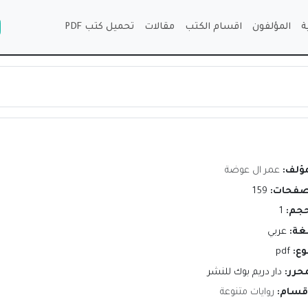
ة
المؤلفون
اقسام الكتب
مقالات
تحميل كتب PDF
مؤلف:
عمر ال عوضة
صفحات:
159
حجم:
1
لغة:
عربي
وع:
pdf
محرر:
دار دريم بوك للنشر
اقسام:
روايات متنوعة