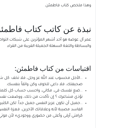
وهذا ملخص كتاب فاطمئن.
نبذة عن كاتب كتاب فاطمئن
عمر آل عوضه هو أحد أشهر المؤثرين على شبكات التواصل 
والبساطة واللغة السهلة الجميلة القريبة من القراء.
اقتباسات من كتاب فاطمئن:
…الأجل محسوب عند الله عز وجل، فلا تخف. كل شيء
صحيفتك، فلا داعي للخوف وكن واثقاً بنفسك.
…ضع نفسك في، مكاني، واحسب حساب كل كلمة تق
تؤذي مشاعرك ؟ إن تأكدت من ذلك، ووضعت نفسك 
…جميل أن تكون عزيز النفس جميل جداً. لكن الكثيري
الفاسد مصيبة لأنه وعلاقاتك الآخرين، فعزة الن
كرامتي أرقى وأعلى من حضوري ووجودي» لأن موتي 