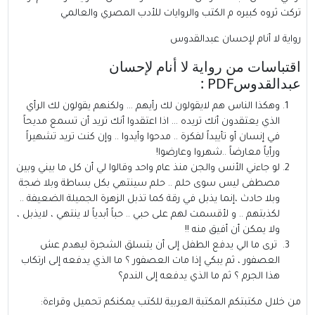
تركت ثروه كبيره م الكتب والروايات للأدب المصري والعالمي
رواية لا أنام لإحسان عبدالقدوس
اقتباسات من رواية لا أنام لإحسان
عبدالقدوسPDF :
وهكذا الناس هم لايقولون لك رأيهم … ولكنهم يقولون لك الرأي
الذي يعتقدون أنك تريده … اذا اعتقدوا أنك تريد أن تسمع مديحاً
في إنسان أو تأييداً لفكرة .. مدحوا وأيدوا .. وإن كنت تريد تشهيراً
ورأياً معارضاً ..شهروا وعارضوا!
لو جاءني الأنس والجن منذ عام واحد وقالوا لي أن كل ما بيني وبين
مصطفى ليس سوى حلم .. حلم سينتهي بكل بساطة وبلا ضجة
وبلا حادث ،إنما يذبل في رقة كما تذبل الزهرة الجميلة الضعيفة ..
لكذبتهم .. و لأقسمت لهم على حبي .. حباً أبدياً لا ينتهي ، لايذبل ،
ولا يمكن أن أفيق منه !!
ترى ما الي يدفع الطفل إلى أن يتسلق الشجرة ليهدم عش
العصفور ، ثم يبكي إذا مات العصفور ؟ ما الذي يدفعه إلى ارتكاب
هذا الجرم ؟ ثم ما الذي يدفعه إلى الندم؟
من خلال مكتبتكم
المكتبة العربية للكتب
يمكنكم تحميل وقراءة: