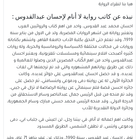
هيا بنا لنقراء الرواية
نبذه عن كاتب رواية لا أنام لإحسان عبدالقدوس :
احسان محمد عبد القدوس، واحد من اهم كتاب والروائيين العرب
وتعتبر رواياته من اشهر الروايات المصرية، ولد في الاول من يناير سنه
1919، وقد تعلم حتى التحق بكلية الآداب جامعة القاهر، واشتهر بكتاباته
وروايات في مجالات مختلفة كالسياسة والرومانسية والحرية، وله روايات
كثيره أصبحت افلام سينمائية ومسلسلات تلفزيونية، ويعتبر احسان
عبدالقدوس واحد من اهم الكُتاب المصرين الذين وصلوا للعالمية و
ذلك عن طريق رواياتهم المشهوره والتي قد تم ترجمتها الي لغات
عديده، و قد حصل احسان عبدالقدوس علي جوائز عديده، وكانت
الجائزة الأولى له عن روايته دمى ودموعي وابتسامتي، ثم حصل على
جائزه احسن قصة فلم سينمائي عن روايته الرصاصة لا تزال في جيبي،
وقد تم منحه من قبل الرئيس جمال عبدالناصر وسام الاستحقاق من
الدرجة الاولي، وقد منحه الرئيس محمد حسني مبارك وسام الجمهورية،
وجائزة الدولة التقديرية للأدب
وكانت اهم اعماله: لا أنام، في بيتنا رجل، لن اعيش في جلباب ابي، دمى
ودموعي وابتس، لا تطفئ الشمس، الطريق المسدود
توفي احسان عبد القدوس سنة 1990، وذلك عن عمر يناهز 71 عام، وقد