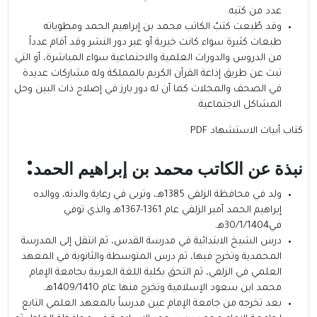
عدد من كتبه.
وقد طُبعت كتبُ الكاتب محمد بن إبراهيم الحمد ومطوياته
طبعات كثيرة سواء كانت خيرية أو عبر دور النشر وقد أقام عدداً
من الدروس والدورات العلمية والاجتماعية سواء المباشرة، أو التي
تبث عن طريق إذاعة القرآن الكريم بالمملكة وله مشاركات عديدة
في الصحف والمجلات كما أن له دور بارز في إصلاح ذات البين وحل
المشاكل الاجتماعية.
كتاب أبيات الاستشهاد PDF
:
نبذة عن الكاتب
محمد بن إبراهيم الحمد
ولد في محافظة الزلفي 1385هـ، وتربى في رعاية والدته، ووالده
إبراهيم الحمد أمير الزلفي عام 1361-1367هـ والذي توفي
في30/1/1404هـ.
درس الشيخ الابتدائية في مدرسة القدس، ثم انتقل إلى المدرسة
المحمدية وتخرج فيها، ثم درس المتوسطة والثانوية في المعهد
العلمي في الزلفي، ثم التحق بكلية اللغة العربية بجامعة الإمام
محمد ابن سعود الإسلامية وتخرج منها عام 1409/1410هـ.
بعد تخرجه من جامعة الإمام عين مدرساً بالمعهد العلمي التابع