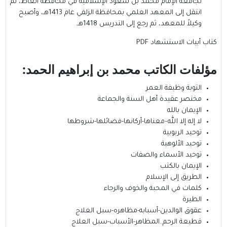
لجامعة الإمام محمد بن سعود الإسلامية في محافظة الغاط، ثم
انتقل إلى المعهد العلمي بمحافظة الزلفي عام 1413هـ، وأصبح
وكيلاً للمعهد، ثم رجع إلى التدريس 1418هـ.
كتاب أبيات الاستشهاد PDF
مؤلفات الكاتب
محمد بن إبراهيم الحمد
:
التوبة وظيفة العمر
مختصر عقيدة أهل السنة والجماعة
الإيمان بالله
لا إله إلا الله–معناها-أركانها-فضائلها-شروطها
توحيد الربوبية
توحيد الألوهية
توحيد الأسماء والصفات
الإيمان بالكتب
الطريق إلى الإسلام
كلمات في المحبة والخوف والرجاء
الطيرة
عقوق الوالدين-أسبابه-مظاهره-سبل العلاج
قطيعة الرحم..المظاهر-الأسباب-سبل العلاج