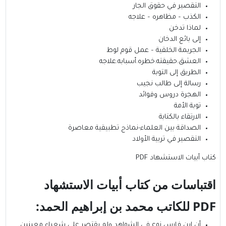
التقصير في حقوق الجار
الكذب – مظاهره – علاجه
لماذا تدخن
إلى بائع الدخان
الجريمة الخلقية – عمل قوم لوط
العشق.حقيقته.خطره.أسبابه.علاجه
الطريق إلى التوبة
رسالة إلى طالب نجيب
الهجرة دروس وفوائد
توبة الأمة
الارتقاء بالكتابة
الصداقة بين العلماء-نماذج تطبيقية معاصرة
التقصير في تربية الأولاد
كتاب أبيات الاستشهاد PDF
اقتباسات من كتاب أبيات الاستشهاد
PDF
للكاتب
محمد بن إبراهيم الحمد
:
أن ابن فارس نوع في الشواهد ولم يقتصر على شعراء معينين