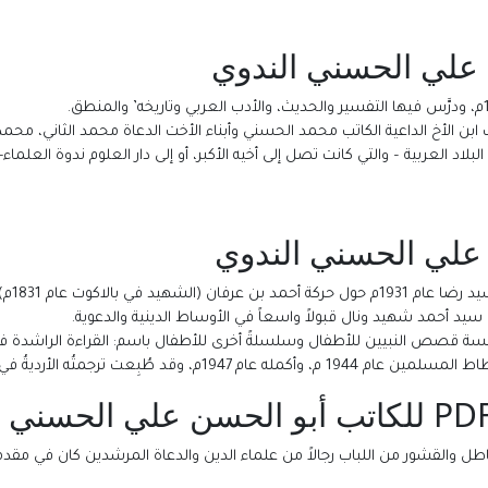
 علي الحسني الندوي
د العربية – والتي كانت تصل إلى أخيه الأكبر، أو إلى دار العلوم ندوة العلماء-مما
 علي الحسني الندوي
يد في بالاكوت عام 1831م)
ديةُ في الهند قبل رحلته الأولى للحج عام 1947م.
طل والقشور من اللباب رجالاً من علماء الدين والدعاة المرشدين كان في مقدمت