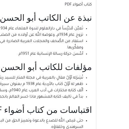
كتاب أضواء PDF
نبذة عن الكاتب أبو الحسن
تَعيَّن مُدَرِّساً في دارالعلوم لندوة العلماء عام 1934م، ودرَّس فيها التفسير والحديث، والأدب العربي وتاريخه’ والمنطق.
تزوج عام 1934م، وعوضه الله عن أولاده من الصلب ابن الأخ الداعية الكاتب محمد الحسني وأبناء الأخت الدعاة محمد الثاني، محمد الرابع، ومحمد الخامس وهو المعروف بـ: واضح رشيد.
استفاد من الصُّحف والمجلات العربية الصادرة في البلا
ومفكِّريها.
أسَّسَ حركة رسالة الإنسانية عام 1951م.
مؤلفات للكاتب أبو الحسن
نُشِرَله أوَّلُ مقالٍ بالعربية في مجلة المنار للسيد رشيد رضا عام 1931م حول حركة أحمد بن عرفان (الشه
ظهر له أوَّلُ كتاب بالأردية عام 1938 م بعنوان سيرة سيد أحمد شهيد ونال قبولاً واسعاً في الأوساط الدينية والدعوية.
ألّف كتابه مختارات في أدب العرب عام 1940م، وسلسة قصص النبيين للأطفال وسلسلةً أخرى للأطفال باسم: القراءة الراشدة في الفترة ما بين 1942-1944م.
بدأ في تاليف كتابه المشهور ماذا خسر العالم بانحطاط المسلمين عام 1944 م، وأكمله عام 1947م، وقد طُبِعت ترجمتُه الأر
اقتباسات من كتاب أضواء PDF للكاتب أبو الحسن علي الحسني الندوي:
حتى قيض الله للصدع بالدعوة وتمييز الحق من البا
السرهندي وخلفاؤه.