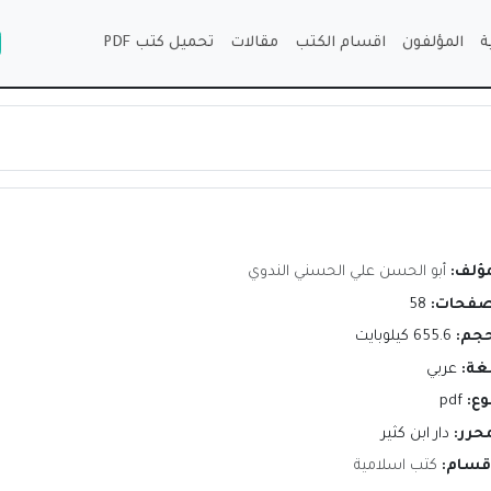
ة
المؤلفون
اقسام الكتب
مقالات
تحميل كتب PDF
مؤلف:
أبو الحسن علي الحسني الندوي
صفحات:
58
حجم:
655.6 كيلوبايت
لغة:
عربي
وع:
pdf
محرر:
دار ابن كثير
اقسام:
كتب اسلامية