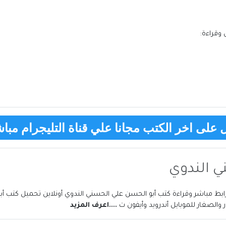
وقراءة:
على اخر الكتب مجانا علي قناة التليجرام مباش
ي الندوي
والصغار للموبايل أندرويد وأيفون ت
....اعرف المزيد