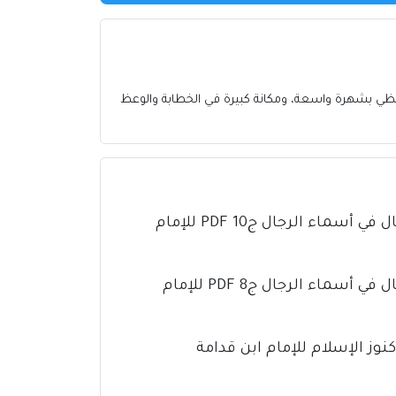
مؤرخ ومتكلم (510هـ/1116م - 12 رمضان 597 هـ) ولد وتوفي في بغداد. حظي بشهرة واسعة، ومكانة كبيرة في الخطابة والوعظ
كتاب تذهيب تهذيب الكمال في أسماء الرجال ج10 PDF للإمام
كتاب تذهيب تهذيب الكمال في أسماء الرجال ج8 PDF للإمام