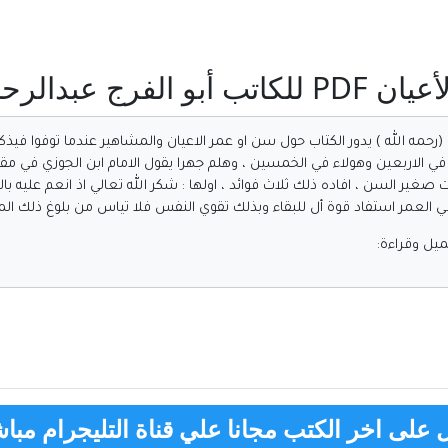
حمن بن الجوزي:
زي (رحمه الله ) يدور الكتاب حول سن او عمر الاعيان والمشاهير عندما توفوا ف
 في الاربعين وهولاء في الخمسين ، وهلم جهرا يقول الامام ابن الجوزي في م
صغير السن ، افاده ذلك ثلاث فوائد ، اولها : شكر الله تعالي اذ انعم عليه بالزي
ا في العمر استفاد قوة أل للبقاء وبذلك تقوي النفس فلا تياس من بلوغ ذلك ال
يل وقراءة:
على اخر الكتب مجانا علي قناة التليجرام مباش