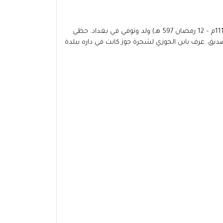
ابن الجوزي، هو أبو الفرج عبد الرحمن بن أبي الحسن علي بن محمد القرشي التيمي البكري. فقيه حنبلي محدث ومؤرخ ومتكلم (510هـ/1116م – 12 رمضان 597 هـ) ولد وتوفي في بغداد. حظي
صديق. عرف بابن الجوزي لشجرة جوز كانت في داره ببلدة