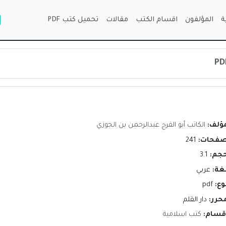
ة
المؤلفون
اقسام الكتب
مقالات
تحميل كتب PDF
مؤلف:
الكاتب أبو الفرج عبدالرحمن بن الجوزي
صفحات:
241
حجم:
3.1
لغة:
عربي
وع:
pdf
محرر:
دار القلم
اقسام:
كتب اسلامية