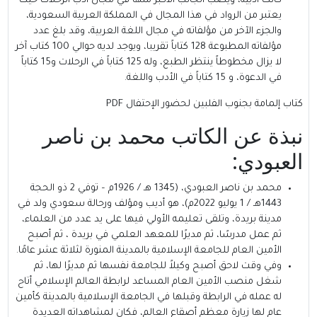
كانت أدبية، ويصب الجانب الأكبر منها في مجال أدب الرحلات حيث
يعتبر من الرواد في هذا المجال في المملكة العربية السعودية،
والجزء الآخر من مؤلفاته في مجال اللغة العربية، وقد بلغ عدد
مؤلفاته المطبوعة 128 كتاباً تقريبا، ويوجد لديه حوالي 100 كتاب آخر
لا يزال مخطوطاً ينتظر الطبع، وله 125 كتاباً في الرحلات و15 كتاباً
في الدعوة، و 15 كتاباً في الأدب واللغة.
كتاب إلمامة بجنوب الفلبين لحضور الإحتفال PDF
نبذة عن الكاتب محمد بن ناصر
العبودي:
محمد بن ناصر العبودي، (1345 هـ / 1926م – توفي 2 ذو الحجة
1443هـ / 1 يوليو 2022م)، هو أديب ومؤلف ورحالة سعودي ولد في
مدينة بريدة، وتلقى تعليمه الأولي فيها على يد عدد من العلماء،
ثم عمل مدرسًا، ثم مديرًا للمعهد العلمي في بريدة ، ثم أصبح
الأمين العام للجامعة الإسلامية بالمدينة المنورة لثلاثة عشر عامًا.
وفي وقت لاحق أصبح وكيلاً للجامعة نفسها ثم مديرًا لها، ثم
شغل منصب الأمين العام المساعد لرابطة العالم الإسلامي أتاح
له عمله في الرابطة وقبلها في الجامعة الإسلامية بالمدينة كأمين
عام لها زيارة معظم أصقاع العالم، فكان لمشاهداته العديدة