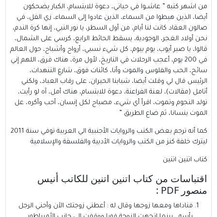
من اشهر كتبه ” عاشــوا في حياتي، دعوة للابتسام، الكبار يضحكون
أيضا، الذين هبطوا من السماء، الذين عادوا إلى السماء، زي الفل، في
صالون العقاد كانت لنا أيام، من أول السطر، يا نور النبي، إنها كرة الندم،
نحن أولاد الغجر، الوجودية، يسقط الحائط الرابع، كرسي على الشمال،
قالوا، يا صبر أيوب، يوم بيوم، كل شيء نسبي، أرواح وأشباح، حول العالم
في 200 يوم، أعجب الرحلات في التاريخ، لأول مرة، هناك فرق، اللهم إني
سائح، الحب والفلوس والموت وأنا، كائنات فوق، شارع التنهدات،
الرئيس قال لي وقلت أيضا، شبابنا الحيران، على رقاب العباد، ولكني
أتامل (مقالات)، لعنة الفراعنة، دعوة للابتسام، هناك أمل، آه لو رأيت،
تولد النجوم وتموت، اقرأ أي شيء، مصباح لكل إنسان، أحب وأكره، عل
الموت ينسانا، ثم ضاع الطريق ”
كما أنه ترجم بعض الكتب والروايات الأجنبية الي العربية توفي سنة 2011
ليترك خلفة كنز من الكتب والروايات الأدبية والفلسفة والإسلامية
كتاب اتنين اتنين
اقتباسات من كتاب اتنين اتنين للكاتب أنيس
منصور PDF :
فناداها ومعها زوجها وقال له : أعطني زوجتك الآن وأحني الرجل
رأسه ، بينما اتجهت الزوجة فورا ووقفت إلى جانب الأمبراطور .