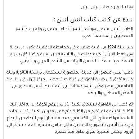
هيا بنا لنقراء كتاب اتنين اتنين
نبذة عن كاتب كتاب اتنين اتنين :
الكاتب أنيس منصور هو أحد اشهر الأدباء المصرين والعرب وأشهر
الصحفيين والفلاسفة العرب
ولد سنة 1924 في قرية صغيره في محافظة الدقهلية وكأن اول بداية
هي حفظ القرآن الكريم وذالك في التاسعة من عمرة و كما كان سريع
الحفظ حيث حفظ الالف من الأبيات من الشعر العربي و الاجنبي
ذهب أنيس منصور الي مدينة المنصورة لاستكمال دراستة الثانوية ولانة
كان متفوق في صباة تفوق في كبرة حيث حصد المركز الأول في الثانوية
العامه في مصر وكأن اشهر صفاتة التي اتصف بها أنيس منصور هي
التفكير المنطقي والنباهة
ثم ذهب الي القاهرة للالتحاق بكلية الآداب وبرغم تفوقة الا انه اختار تلك
الكلية بنفسه و ثم تخرج من الكلية وثم عمل مدرس بكلية الآداب لمادة
الفلسفة ولكنه تفرغ اللي الكتابة في صحيفة اخبار اليوم لتبداء من الإبداع
في حياة أنيس منصور وذالك حين قابل عباس محمود العقاد سافر الي
أوروبا ليكمل مسيرة تفوق بداءة منذ صغرة