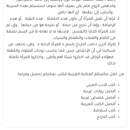
واندهش الزوج فلم يكن يعرف أنها سوف تستسلم بهذه السرعة
.. وأشارت إلى بطنها . أي أنها حامل
فإما أن تقبل المرأة أن تكون هذه التكملة .. هذه البقية .. أو هذه
الإضافة ، وإما أن تخرج من حياته .. أو تخرجه هو من حياتها .. وإن لم
تجد المرأة كلاما كالعسل ، فلديها ما لا نهاية له من السم تضعه
في الكلام والقبلات والطعام والشراب
إمرأة أخرى دخلت التاريخ باسم « المرأة الذئبة » . وهي تختلف عن
مسالينا في أن الإخلاص ليس مما يناسب زوجات الملوك والكهنة
. فهؤلاء الرجال قد اختاروا شيئا أهم وأبقى . واختاروا المرأة تكملة
لذلك
من خلال مكتبتكم
المكتبة العربية للكتب
يمكنكم تحميل وقراءة:
كتب الادب العربي
أفضل روايات عربيه
أفضل قصص عربية
أفضل الكتب العربية
كتب اسلامية
كتب التاريخ