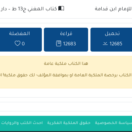
كتاب المغني ج13 ط – دار كنوز الإسلام للإمام ابن قدامة
تحميل
قراءة
المفضلة
0
12683
12685
هذا الكتاب ملكية عامة
 الكتاب برخصة الملكية العامة او بموافقة المؤلف- لك حقوق ملكية!
ا
ياسة الخصوصية
حقوق الملكية الفكرية
احدث الكتب والروايات