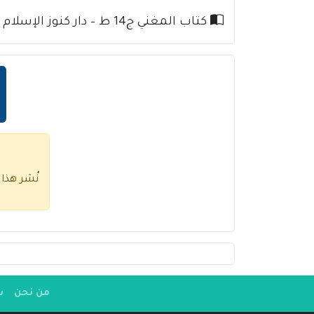
كتاب المغني ج14 ط – دار كنوز الإسلام للإمام ابن قدامة
نُشر هذا
من نحن
س