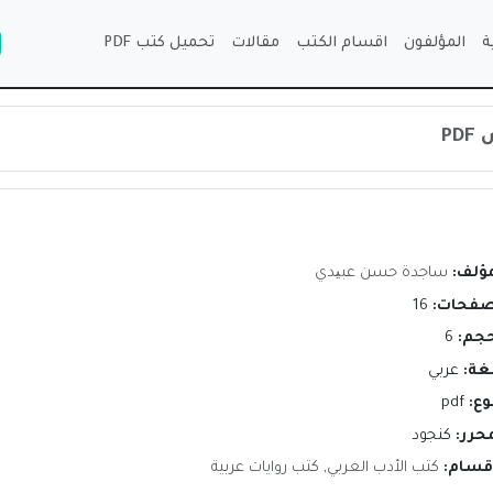
ة
المؤلفون
اقسام الكتب
مقالات
تحميل كتب PDF
PD
مؤلف:
ساجدة حسن عبیدي
صفحات:
16
حجم:
6
لغة:
عربي
وع:
pdf
محرر:
كنجود
اقسام:
كتب الأدب العربي
,
كتب روايات عربية