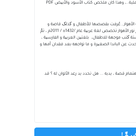
لية…
، وهذا كان ملخص كتاب الأسود والأبیض PDF
ر 1989 محافظة خوزستان – مدینة الأهواز , عُرفت بقصصها للأطفال و کذلک قاصة و
رسامة ، و توسعها في هذا المجال و تعمل حالیاً في محکمة کمسئولة الدفتر. تخرجّت في مقتبل مسیرتها الأکادیمیة من جامعة بیام نور الأهواز تخصص لغة عربیة عام /1432ه / 2011م ، ثمَّ
1 ه / 2017م، لها العدید من القصص، ألفت حالیاً ستة کتب موجهة للاطفال، بلغتین العربیة و الفارسیة ،
أطفال – تتحدث عن الباندا الصغیرة و ما تواجهه بعد فقدان أمها و
ام قصة ، يديه …. هل تحدد يد رعد الألوان له ؟ قد
رةً
!