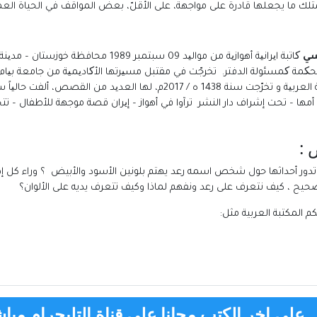
ك ما يجعلها قادرة على مواجهة، على الأقلّ، بعض المواقف في الحياة العم
سي
کاتبة ایرانیة أهوازیة من موالید 09 سبتمب
درست الماجستیر في جامعة قم تخصص الآداب و اللغة العربیة و تخرّجت سنة 438
 باسم : الباندا الصغیرة و أمها – تحت إشراف دار النشر ترآوا في أهواز – إیران قصة موجهة لل
 :
دور أحداثها حول شخص اسمه رعد يهتم بلونين الأسود والأبيض ؟ وراء كل إهتم
حيح ، كيف نتعرف على رعد ونفهم لماذا وكيف تتعرف يديه على الألوان؟
تكم
المكتبة العربية
مثل:
على اخر الكتب مجانا علي قناة التليجرام مباش