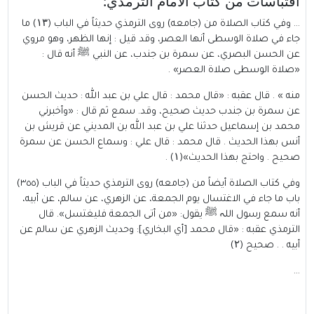
اقتباسات من كتاب الامام الترمذي:
… وفي كتاب الصلاة من (جامعه) روى الترمذي حديثاً في الباب (۱۳) ما
جاء في صلاة الوسطى أنها العصر، وقد قيل : إنها الظهر، وهو مروي
عن الحسن البصري، عن سمرة بن جندب، عن النبي ﷺ أنه قال :
«صلاة الوسطى صلاة العصر» .
منه » . قال عقبه : «قال محمد : قال علي بن عبد الله : حديث الحسن
عن سمرة بن جندب حديث صحيح، وقد. سمع ثم قال : «وأخبرني
محمد بن إسماعيل حدثنا علي بن عبد الله بن المديني عن قريش بن
أنس بهذا الحديث . قال محمد : قال علي : وسماع الحسن عن سمرة
صحيح . واحتج بهذا الحديث»(۱) .
وفي كتاب الصلاة أيضاً من (جامعه) روى الترمذي حديثاً في الباب (٣٥٥)
باب ما جاء في الاغتسال يوم الجمعة، عن الزهري، عن سالم، عن أبيه،
أنه سمع رسول اللہ ﷺ يقول: «من أتى الجمعة فليغتسل». قال
الترمذي عقبه : «قال محمد [أي البخاري]: وحديث الزهري عن سالم عن
أبيه . . صحيح (۲)
…