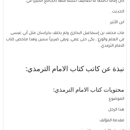
كان إماماً حافظاً له تصانيف حسنة منها (الجامع الكبير) في
الحديث .
ابن الأثير
مات محمد بن إسماعيل البخاري ولم يخلف بخراسان مثل أبي عيسى
في العلم والورع ، بكى حتى عمي، وبقي ضريراً سنين وهذا ملخص كتاب
الامام الترمذي.
نبذة عن كاتب كتاب الامام الترمذي:
محتويات كتاب الامام الترمذي:
الموضوع
هذا الرجل
مقدمة المؤلف