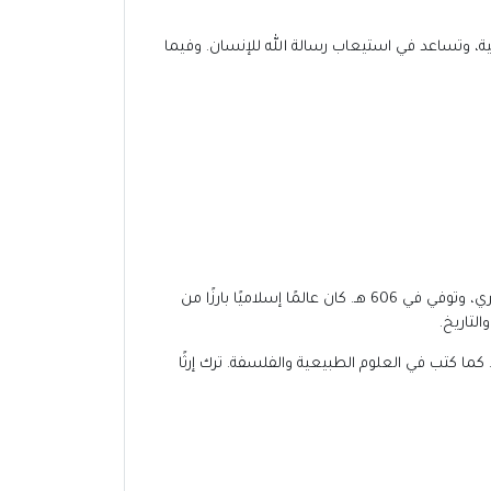
نية، وتساعد في استيعاب رسالة الله للإنسان. وفيما
، أو فخر الدين الرازي، هو الإمام محمد بن عمر بن الحسين بن علي، الملقب بأبي عبد الله، وُلد في العام 543 هـ في مدينة الري، وتوفي في 606 هـ. كان عالمًا إسلاميًا بارزًا من
لتاريخ.
 كما كتب في العلوم الطبيعية والفلسفة. ترك إرثًا