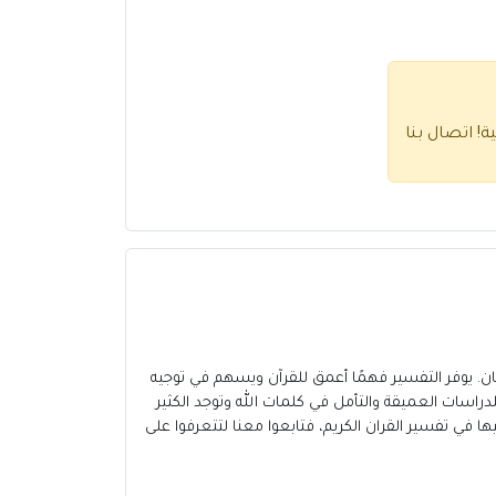
ية!
اتصال بنا
سان. يوفر التفسير فهمًا أعمق للقرآن ويسهم في توجيه
راسات العميقة والتأمل في كلمات الله وتوجد الكثير
 الكبير ج13 أحد أهم المصادر التي يمكننا الاعتماد عليها في تفسير القران الكريم، فتابعوا معنا لتتعرفوا على