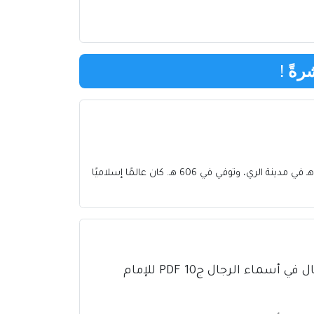
رةً
!
شيخ الإسلام فخر الدين الرازي، أو الإمام الرازي، هو الإمام محمد بن عمر بن الحسين بن علي، الملقب بأبي عبد الله، وُلد في العام 543 هـ في مدينة الري، وتوفي في 606 هـ. كان عالمًا إسلاميًا
كتاب تذهيب تهذيب الكمال في أسماء الرجال ج10 PDF للإمام