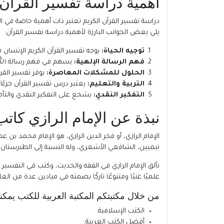
أهمية دراسة تفسير القران ا
دراسة تفسير القرآن الكريم تعتبر ذات أهمية خاصة في الح
يلي بعض الجوانب البارزة لأهمية دراسة تفسير القرآن:
توجيه الحياة:
يوجه تفسير القرآن الكريم الإنسان في 
فهم الرسالة الإلهية:
يسهم في فهم رسالة الله و
الحلول للمشكلات المعاصرة:
يوفر تفسير القر
التربية والتعليم:
يعتبر درس تفسير القرآن جزءًا 
التفكير النقدي:
يشجع على التفكير النقدي والتأم
نبذة عن الإمام الرازي كاتب 
الإمام الرازي
تيميين، الشافعي الأشعري، وله النسبة إلى الطبرستان. ا
تألق الإمام الرازي في الفقه والحديث، وكتب في التفسير م
علميًا غنيًا ومتنوعًا تاركًا بصمته في ميادين عدة من العل
من خلال مكتبتكم
المكتبة العربية للكتب
يمكنك
الكتب الإسلامية
.
أفضل الكتب العربية
.