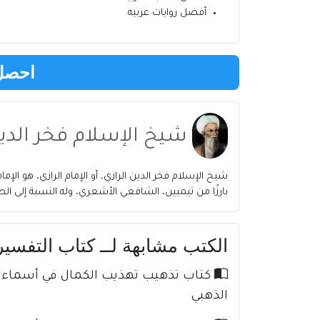
أفضل روايات عربيه
.
احصل 
شيخ الإسلام فخر الدين
بارزًا من تيميين، الشافعي الأشعري، وله النسبة إلى ا
الكتب مشابهة لــ كتاب التفسير الكبير ج13 PDF للإمام ف
الذهبي