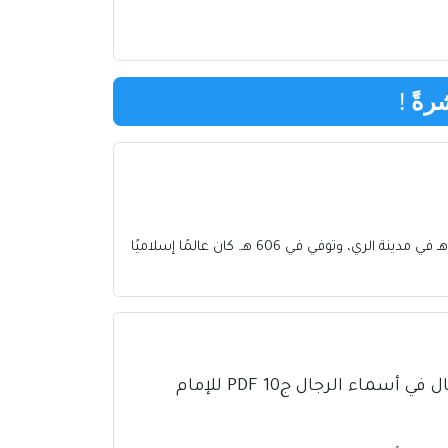
رةً
!
شيخ الإسلام فخر الدين الرازي، أو الإمام الرازي، هو الإمام محمد بن عمر بن الحسين بن علي، الملقب بأبي عبد الله، وُلد في العام 543 هـ في مدينة الري، وتوفي في 606 هـ. كان عالمًا إسلاميًا
كتاب تذهيب تهذيب الكمال في أسماء الرجال ج10 PDF للإمام