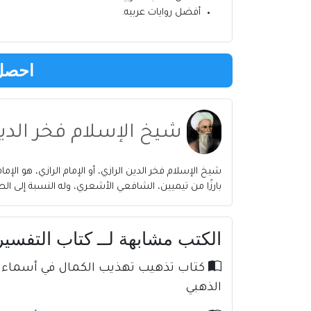
أفضل روايات عربيه
.
احصل 
شيخ الإسلام فخر الدين
بارزًا من تيميين، الشافعي الأشعري، وله النسبة إلى ا
الكتب مشابهة لــ كتاب التفسير الكبير ج18 PDF للإمام ف
الذهبي