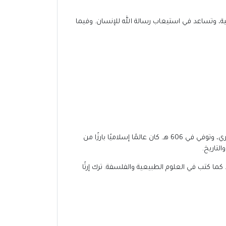
نية، وتساعد في استيعاب رسالة الله للإنسان. وفيما
، أو فخر الدين الرازي، هو الإمام محمد بن عمر بن الحسين بن علي، الملقب بأبي عبد الله، وُلد في العام 543 هـ في مدينة الري، وتوفي في 606 هـ. كان عالمًا إسلاميًا بارزًا من
لتاريخ.
 كما كتب في العلوم الطبيعية والفلسفة. ترك إرثًا