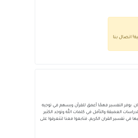
ية!
اتصال بنا
سان. يوفر التفسير فهمًا أعمق للقرآن ويسهم في توجيه
راسات العميقة والتأمل في كلمات الله وتوجد الكثير
 الكبير ج18 أحد أهم المصادر التي يمكننا الاعتماد عليها في تفسير القران الكريم، فتابعوا معنا لتتعرفوا على