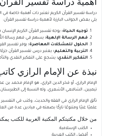
أهمية دراسة تفسير القران ا
دراسة تفسير القرآن الكريم تعتبر ذات أهمية خاصة في الح
يلي بعض الجوانب البارزة لأهمية دراسة تفسير القرآن:
توجيه الحياة:
يوجه تفسير القرآن الكريم الإنسان في 
فهم الرسالة الإلهية:
يسهم في فهم رسالة الله و
الحلول للمشكلات المعاصرة:
يوفر تفسير القر
التربية والتعليم:
يعتبر درس تفسير القرآن جزءًا 
التفكير النقدي:
يشجع على التفكير النقدي والتأم
نبذة عن الإمام الرازي كاتب 
الإمام الرازي
تيميين، الشافعي الأشعري، وله النسبة إلى الطبرستان. ا
تألق الإمام الرازي في الفقه والحديث، وكتب في التفسير م
علميًا غنيًا ومتنوعًا تاركًا بصمته في ميادين عدة من العل
من خلال مكتبتكم
المكتبة العربية للكتب
يمكنك
الكتب الإسلامية
.
أفضل الكتب العربية
.