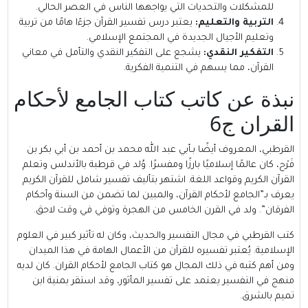
للمشكلات والتحديات التي يواجهها الناس في العصر الحالي.
التربية والتعليم:
يعتبر درس تفسير القرآن جزءًا هامًا من تربية
وتعليم الأجيال الجديدة في المجتمع الإسلامي.
التفكير النقدي:
يشجع على التفكير النقدي والتأمل في معاني
القرآن، مما يسهم في التنمية الفكرية.
نبذة عن كاتب كتاب الجامع لأحكام
القران ج6
القرطبي
، المعروف أيضًا بـأبي عبد الله محمد بن أحمد بن أبي بكر بن
فَرْح، كان عالمًا إسلاميًا بارزًا ومفسرًا. وُلد في قرطبة بالأندلس وتعلم
القرآن الكريم وقواعد اللغة. اشتهر بتأليف تفسير شامل للقرآن الكريم
يعرف بـ”الجامع لأحكام القرآن، والمبين لما تضمن من السنة وأحكام
الفرقان”. ولد في القرن الخامس من الهجرة وتوفي في وقت لاحق.
كتب القرطبي في مجال التفسير والحديث، وكان له تأثير كبير في العلوم
الإسلامية. يُعتبر تفسيره للقرآن من الأعمال الهامة في هذا الميدان
ومن أهم كتبه في ذلك المجال هو كتاب الجامع لأحكام القران. كان لديه
منهج في التفسير يعتمد على تفسير المأثور، وقد استقر بمنية ابن
تميم بالشرق.