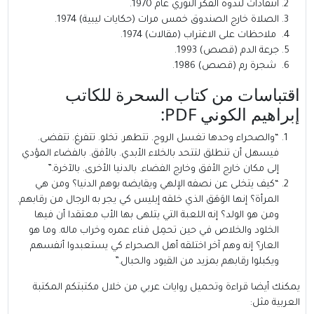
انتقادات لندوة الفكر الثوري عام 1970.
الصلاة خارج الصندوق خمس مرات (حكايات ليبية) 1974.
ملاحظات على الاغتراب (مقالات) 1974.
جرعة الدم (قصص) 1993.
شجرة رم (قصص) 1986.
اقتباسات من كتاب السحرة للكاتب
إبراهيم الكوني PDF:
“والصحراء وحدها تغسل الروح. تتطهر. تخلو. تتفرغ. تتفضى.
فيسهل أن تنطلق لتتحد بالخلاء الأبدي. بالأفق. بالفضاء المؤدي
إلى مكان خارج الأفق وخارج الفضاء. بالدنيا الأخرى. بالآخرة.”
“كيف يتخلى عن نصفه الإلهي ويقايضه بوهم الدنيا؟ ومن هي
المرأة؟ إنها الوَهَق الذي خلقه إبليس كي يجر به الرجال من رقابهم.
ومن هو الولد؟ إنه اللعبة التي يتلهى بها الأب معتقدا أن فيها
الخلود والخلاص في حين تحمِل فناء عمره وخراب ماله. وما هو
العار؟ إنه وهم آخر اختلقه أهل الصحراء كي يستعبدوا أنفسهم
ويكبلوا رقابهم بمزيد من القيود والحبال.”
يمكنك أيضا قراءة وتحميل روايات عربي من خلال مكتبتكم
المكتبة
العربية
مثل: