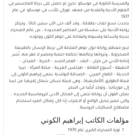
والمدرسة الثانوية في موسكو. تخرج ثم حصل على درجة الماجستير في
العلوم الأدبية والنقدية من معهد غوركي للأدب في موسكو. في عام
1977
يتحدث تسع لغات بطلاقة ، وقد ألف حتى الآن ستين كتابًا ، وترتكز
روايته الأدبية على سلسلة من العناصر المحدودة ، عن عالم الصحراء
بندرته واتساعه وقسوته وانفتاحه على جوهر الكون ووجوده.
تدور معظم رواياته حول جوهر العلاقة التي تربط الإنسان بالطبيعة
الصحراوية ، وثرواتها وعالمها تحكمه حتمية ومصير لا مفر منه، نُشر
إنتاجه الأدبي في فزان – البلاد – الفجر الجديد – الحرية – الميدان –
الحقيقة – أسبوع الثقافة – طرابلس الغربية – مجلة المرأة – ليبيا
الحديثة – الكفاح العربي – الصداقة البولندية. ينتمي إبراهيم الكوني إلى
قبيلة الطوارق (الأمازيغية) ، وهي قبيلة تسكن شمال إفريقيا من ليبيا
إلى موريتانيا ، وتوجد أيضًا في النيجر.
يمكن القول أن رواياته تنتمي إلى المجال الأدبي للرومانسية الجديدة ،
والتي تتميز بتخيل الواقع أو الاغتراب إذا كان بإمكان المرء استخدام
مصطلح الشكليات الروسية.
مؤلفات الكاتب إبراهيم الكوني
ثورة الصحراء الكبرى عام 1970