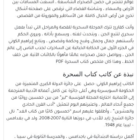
عوالم تنتشر في حضن الصحراء الشاسعة ، اتسعت المسافات بين
الأرض والسماء ، وشاشة الفضاء التي ترقص على صفحته أشكال
تخرج من أرض الخيال كاملة. من الأساطير والموروثة من القصص.
وأنت كقارئ تترك المرحلة السحرية للقصة والمراحل التي تبدأ بفعل
سحري لتتبع الجن ، ويتحدث لغته ، ويسمع بآذانه ، ويروي الحكم
بألسنتهم. جمال وجمال وقبح وحكمة وقصص ، ويتابع إبراهيم الكوني
في الجزء الأول من الحكاية الخيالية عن الساحرات لجذب الناس إلى عالم
الجن ، ويواصل جعل صحراءه عالمًا مأهولًا بالكائنات الآتية. من خلف
الخط.، وهذا كان ملخص كتاب السحرة PDF
نبذة عن كاتب كتاب السحرة
الكاتب إبراهيم الكوني
: حصل على جائزة الدولة الكبرى المتميزة من
الحكومة السويسرية وهي أعلى جائزة عن كامل أعماله الأدبية المترجمة
إلى الألمانية. اختارته المجلة الفرنسية “لير” من بين خمسين روائيًا من
جميع أنحاء العالم ، واعتبرتهم اليوم لتمثيل “أدب القرن الحادي
والعشرين” ، وأطلقوا عليهم اسم “خمسون كاتبًا من كتاب الغد”. نال
جائزة الشيخ زايد للأدب في دورتها الثانية 2007-2008. ولد في بغدامس
– ليبيا عام 1948.
أكمل دراسته الابتدائية في باجدامس ، والمدرسة الثانوية في سيبا ،